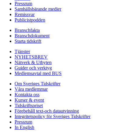
Pressrum
Samhällsbärande medier
Remissvar
Publicistpodden
Branschfakta
Branschdokument
Starta tidskrift
Tjänster
NYHETSBREV
Nätverk & Utbyten
Guider och verktyg
Medlemsavtal med BUS
Om Sveriges Tidskrifter
Våra medlemmar
Kontakta oss
Kurser & event
Tidskriftspriset
Förebehåll text-och datautvinning
Integritetspolicy för Sveriges Tidskrifter
Pressrum
In English