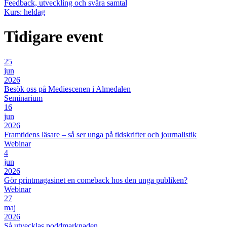
Feedback, utveckling och svåra samtal
Kurs: heldag
Tidigare event
25
jun
2026
Besök oss på Mediescenen i Almedalen
Seminarium
16
jun
2026
Framtidens läsare – så ser unga på tidskrifter och journalistik
Webinar
4
jun
2026
Gör printmagasinet en comeback hos den unga publiken?
Webinar
27
maj
2026
Så utvecklas poddmarknaden