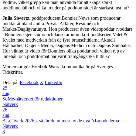
Podme, vilket grepp kan man använda för att skapa starkt
poddinnehåll och vilka trender på poddområdet är starkast just nu?
Julia Siwertz
, poddproducent Bonnier News som producerar
poddar åt bland andra Privata Affärer, Resumé och
Market/Dagligvarunytt. Hon producerar även videopoddar (voddar)
i Bonniers egen studio och lanserar inom kort poddserien Valet &
Kvalet med medverkan från de fyra branschtitlarna Aktuell
Hållbarhet, Dagens Media, Dagens Medicin och Dagens Samhälle.
Hur viktigt är video för Bonniers olika poddar och vilken typ av
innehåll och poddformat har varit framgångsrika hittills?
Modererar gör
Fredrik Wass
, kommunikatör på Sveriges
Tidskrifter.
Dela på:
Facebook
X
LinkedIn
25
aug
SoMe-nätverket för redaktioner
Nätverk
26
aug
AI-nätverk 2026 – så får du ut mest av de nya AI-modellerna
Nätverk
8