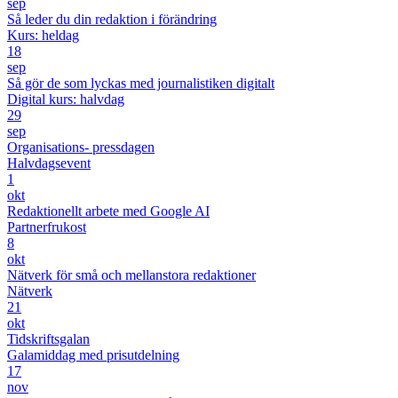
sep
Så leder du din redaktion i förändring
Kurs: heldag
18
sep
Så gör de som lyckas med journalistiken digitalt
Digital kurs: halvdag
29
sep
Organisations- pressdagen
Halvdagsevent
1
okt
Redaktionellt arbete med Google AI
Partnerfrukost
8
okt
Nätverk för små och mellanstora redaktioner
Nätverk
21
okt
Tidskriftsgalan
Galamiddag med prisutdelning
17
nov