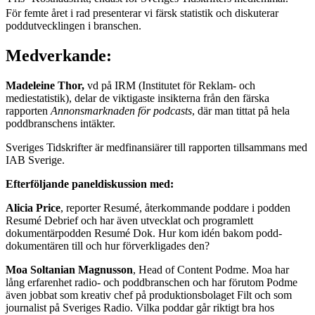
För femte året i rad presenterar vi färsk statistik och diskuterar
poddutvecklingen i branschen.
Medverkande:
Madeleine Thor,
vd på IRM (Institutet för Reklam- och
mediestatistik), delar de viktigaste insikterna från den färska
rapporten
Annonsmarknaden för podcasts
, där man tittat på hela
poddbranschens intäkter.
Sveriges Tidskrifter är medfinansiärer till rapporten tillsammans med
IAB Sverige.
Efterföljande paneldiskussion med:
Alicia Price
, reporter Resumé, återkommande poddare i podden
Resumé Debrief och har även utvecklat och programlett
dokumentärpodden Resumé Dok. Hur kom idén bakom podd-
dokumentären till och hur förverkligades den?
Moa Soltanian Magnusson
, Head of Content Podme. Moa har
lång erfarenhet radio- och poddbranschen och har förutom Podme
även jobbat som kreativ chef på produktionsbolaget Filt och som
journalist på Sveriges Radio. Vilka poddar går riktigt bra hos