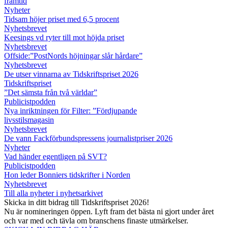
framtid
Nyheter
Tidsam höjer priset med 6,5 procent
Nyhetsbrevet
Keesings vd ryter till mot höjda priset
Nyhetsbrevet
Offside:”PostNords höjningar slår hårdare”
Nyhetsbrevet
De utser vinnarna av Tidskriftspriset 2026
Tidskriftspriset
”Det sämsta från två världar”
Publicistpodden
Nya inriktningen för Filter: ”Fördjupande
livsstilsmagasin
Nyhetsbrevet
De vann Fackförbundspressens journalistpriser 2026
Nyheter
Vad händer egentligen på SVT?
Publicistpodden
Hon leder Bonniers tidskrifter i Norden
Nyhetsbrevet
Till alla nyheter i nyhetsarkivet
Skicka in ditt bidrag till Tidskriftspriset 2026!
Nu är nomineringen öppen. Lyft fram det bästa ni gjort under året
och var med och tävla om branschens finaste utmärkelser.