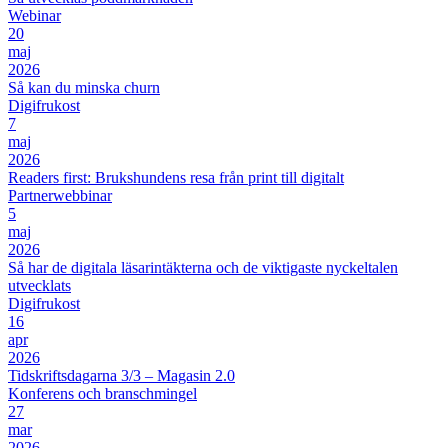
Webinar
20
maj
2026
Så kan du minska churn
Digifrukost
7
maj
2026
Readers first: Brukshundens resa från print till digitalt
Partnerwebbinar
5
maj
2026
Så har de digitala läsarintäkterna och de viktigaste nyckeltalen
utvecklats
Digifrukost
16
apr
2026
Tidskriftsdagarna 3/3 – Magasin 2.0
Konferens och branschmingel
27
mar
2026