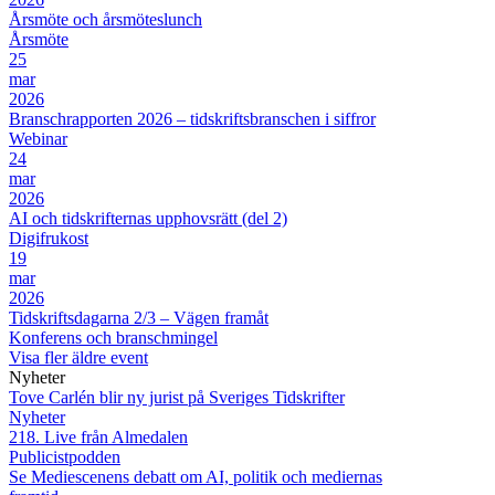
Årsmöte och årsmöteslunch
Årsmöte
25
mar
2026
Branschrapporten 2026 – tidskriftsbranschen i siffror
Webinar
24
mar
2026
AI och tidskrifternas upphovsrätt (del 2)
Digifrukost
19
mar
2026
Tidskriftsdagarna 2/3 – Vägen framåt
Konferens och branschmingel
Visa fler äldre event
Nyheter
Tove Carlén blir ny jurist på Sveriges Tidskrifter
Nyheter
218. Live från Almedalen
Publicistpodden
Se Mediescenens debatt om AI, politik och mediernas