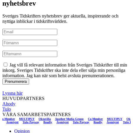
nyhetsbrev
Sveriges Tidskrifters nyhetsbrev ger aktuella, inspirerande och
nyttiga inblickar i tidskriftsvärlden.
Jag vill få relevant information från Sveriges Tidskrifter till min
inkorg. Sveriges Tidskrifter ska inte dela eller sälja min personliga
information. Jag kan när som helst avsluta prenumerationen.
Lyssna här
HUVUDPARTNERS
Ahody
Tulo
VÅRA SAMARBETSPARTNERS
ember
MULTIPLY
Oktavilla
Another Media Group
Co-Member
MULTIPLY
Oktavilla
Readly
Äventyret
Tulo Payway
Readly
Äventyret
Tulo Payway
Readly
Äventyret
T
Opinion