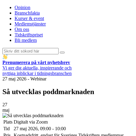
Opinion
Branschfakta
Kurser & event
Medlemstjänster
Om oss
Tidskriftspriset
Bli medlem
Prenumerera på vårt nyhetsbrev
Vi ger dig aktuella, inspirerande och
nyttiga inblickar i tidningsbranschen
27 maj 2026
-
Webinar
Så utvecklas poddmarknaden
27
maj
Plats
Digitalt via Zoom
Tid
27 maj 2026, 09:00 - 10:00
Pris
Kostnadsfritt, endast för Sveriges Tidskrifters medlemmar.