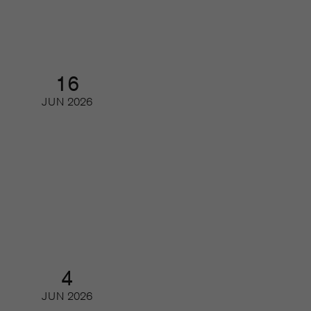
Seminarium
16
JUN
2026
Framtidens läsare – så ser unga på
tidskrifter och journalistik
Webinar
4
JUN
2026