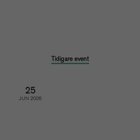
Feedback, utveckling och svåra
samtal
Kurs: heldag
Tidigare event
25
JUN
2026
Besök oss på Mediescenen i
Almedalen