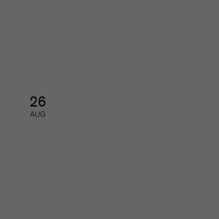
SoMe-nätverket för redaktioner
Nätverk
26
AUG
AI-nätverk 2026 – så får du ut
mest av de nya AI-modellerna
Nätverk