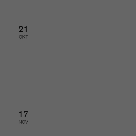
21
OKT
Tidskriftsgalan
Galamiddag med prisutdelning
17
NOV