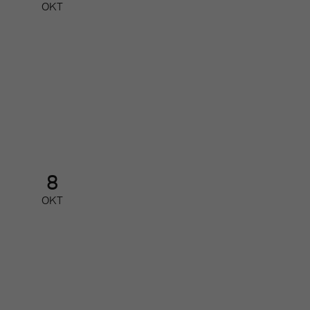
OKT
Redaktionellt arbete med Google
AI
Partnerfrukost
8
OKT
Nätverk för små och mellanstora
redaktioner
Nätverk