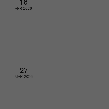
16
APR
2026
Tidskriftsdagarna 3/3 – Magasin
2.0
Konferens och branschmingel
27
MAR
2026
Årsmöte och årsmöteslunch