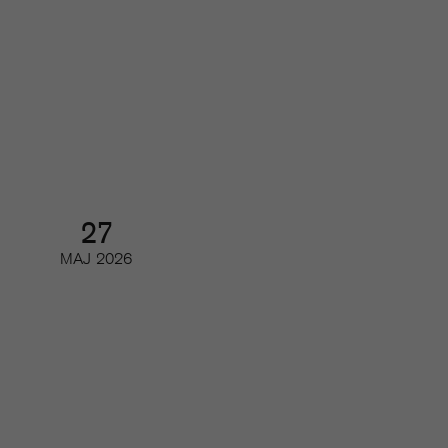
Gör printmagasinet en comeback
hos den unga publiken?
Webinar
27
MAJ
2026
Så utvecklas poddmarknaden
Webinar