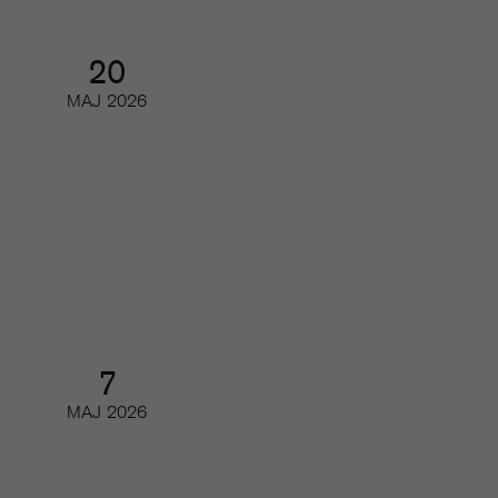
20
MAJ
2026
Så kan du minska churn
Digifrukost
7
MAJ
2026
Readers first: Brukshundens resa