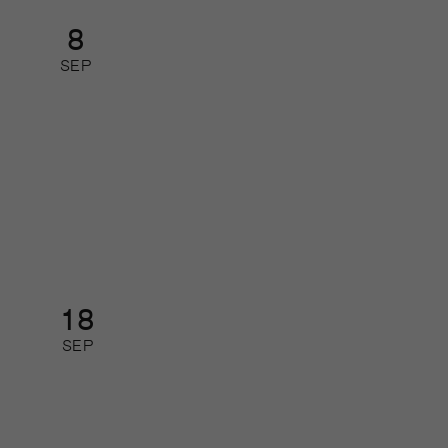
8
SEP
Så leder du din redaktion i
förändring
Kurs: heldag
18
SEP
Så gör de som lyckas med
journalistiken digitalt