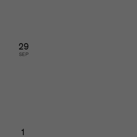
Digital kurs: halvdag
29
SEP
Organisations- pressdagen
Halvdagsevent
1