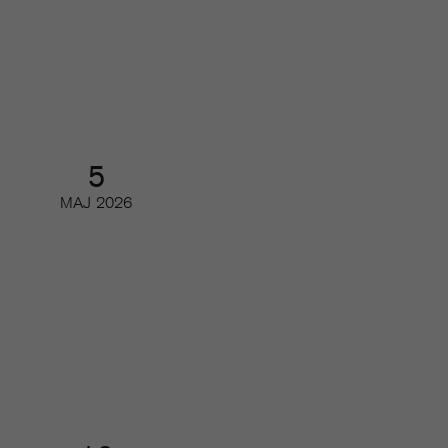
från print till digitalt
Partnerwebbinar
5
MAJ
2026
Så har de digitala läsarintäkterna
och de viktigaste nyckeltalen
utvecklats
Digifrukost