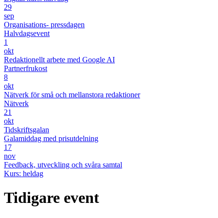
29
sep
Organisations- pressdagen
Halvdagsevent
1
okt
Redaktionellt arbete med Google AI
Partnerfrukost
8
okt
Nätverk för små och mellanstora redaktioner
Nätverk
21
okt
Tidskriftsgalan
Galamiddag med prisutdelning
17
nov
Feedback, utveckling och svåra samtal
Kurs: heldag
Tidigare event