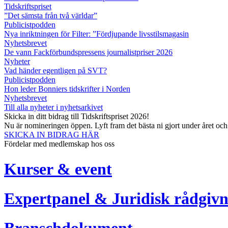
Tidskriftspriset
”Det sämsta från två världar”
Publicistpodden
Nya inriktningen för Filter: ”Fördjupande livsstilsmagasin
Nyhetsbrevet
De vann Fackförbundspressens journalistpriser 2026
Nyheter
Vad händer egentligen på SVT?
Publicistpodden
Hon leder Bonniers tidskrifter i Norden
Nyhetsbrevet
Till alla nyheter i nyhetsarkivet
Skicka in ditt bidrag till Tidskriftspriset 2026!
Nu är nomineringen öppen. Lyft fram det bästa ni gjort under året oc
SKICKA IN BIDRAG HÄR
Fördelar med medlemskap hos oss
Kurser & event
Expertpanel & Juridisk rådgivn