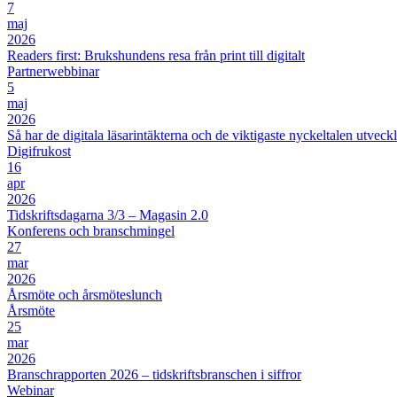
7
maj
2026
Readers first: Brukshundens resa från print till digitalt
Partnerwebbinar
5
maj
2026
Så har de digitala läsarintäkterna och de viktigaste nyckeltalen utveckl
Digifrukost
16
apr
2026
Tidskriftsdagarna 3/3 – Magasin 2.0
Konferens och branschmingel
27
mar
2026
Årsmöte och årsmöteslunch
Årsmöte
25
mar
2026
Branschrapporten 2026 – tidskriftsbranschen i siffror
Webinar