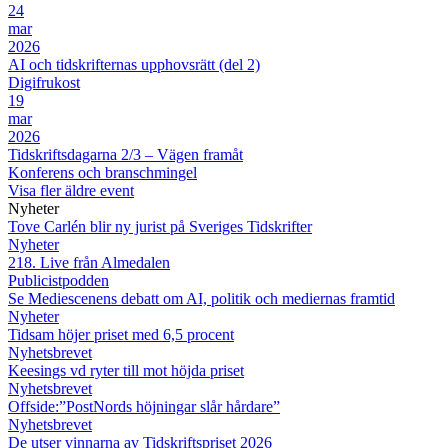
24
mar
2026
AI och tidskrifternas upphovsrätt (del 2)
Digifrukost
19
mar
2026
Tidskriftsdagarna 2/3 – Vägen framåt
Konferens och branschmingel
Visa fler äldre event
Nyheter
Tove Carlén blir ny jurist på Sveriges Tidskrifter
Nyheter
218. Live från Almedalen
Publicistpodden
Se Mediescenens debatt om AI, politik och mediernas framtid
Nyheter
Tidsam höjer priset med 6,5 procent
Nyhetsbrevet
Keesings vd ryter till mot höjda priset
Nyhetsbrevet
Offside:”PostNords höjningar slår hårdare”
Nyhetsbrevet
De utser vinnarna av Tidskriftspriset 2026