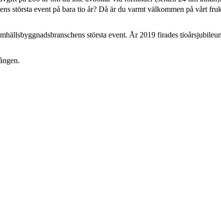
ns största event på bara tio år? Då är du varmt välkommen på vårt fruk
amhällsbyggnadsbranschens största event. År 2019 firades tioårsjubileum 
gången.