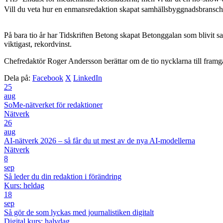
Vill du veta hur en enmansredaktion skapat samhällsbyggnadsbransche
På bara tio år har Tidskriften Betong skapat Betonggalan som blivit s
viktigast, rekordvinst.
Chefredaktör Roger Andersson berättar om de tio nycklarna till fram
Dela på:
Facebook
X
LinkedIn
25
aug
SoMe-nätverket för redaktioner
Nätverk
26
aug
AI-nätverk 2026 – så får du ut mest av de nya AI-modellerna
Nätverk
8
sep
Så leder du din redaktion i förändring
Kurs: heldag
18
sep
Så gör de som lyckas med journalistiken digitalt
Digital kurs: halvdag