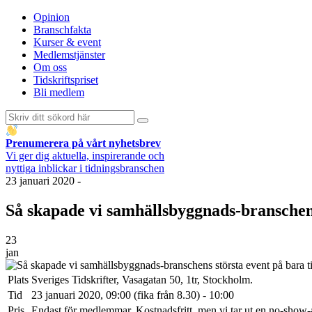
Opinion
Branschfakta
Kurser & event
Medlemstjänster
Om oss
Tidskriftspriset
Bli medlem
Prenumerera på vårt nyhetsbrev
Vi ger dig aktuella, inspirerande och
nyttiga inblickar i tidningsbranschen
23 januari 2020
-
Så skapade vi samhällsbyggnads-branschens
23
jan
Plats
Sveriges Tidskrifter, Vasagatan 50, 1tr, Stockholm.
Tid
23 januari 2020, 09:00 (fika från 8.30) - 10:00
Pris
Endast för medlemmar. Kostnadsfritt, men vi tar ut en no-show-