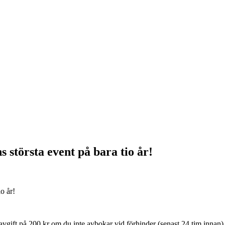
 största event på bara tio år!
avgift på 200 kr om du inte avbokar vid förhinder (senast 24 tim innan