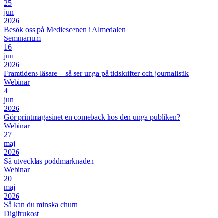
25
jun
2026
Besök oss på Mediescenen i Almedalen
Seminarium
16
jun
2026
Framtidens läsare – så ser unga på tidskrifter och journalistik
Webinar
4
jun
2026
Gör printmagasinet en comeback hos den unga publiken?
Webinar
27
maj
2026
Så utvecklas poddmarknaden
Webinar
20
maj
2026
Så kan du minska churn
Digifrukost