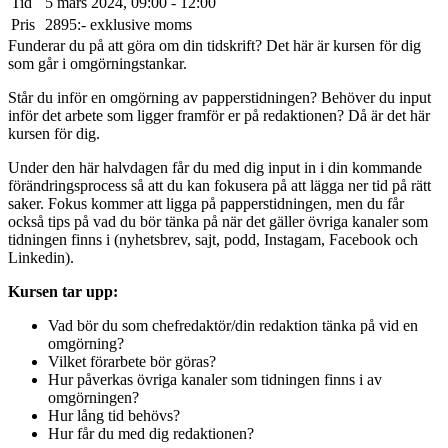
Tid
5 mars 2024, 09:00 - 12:00
Pris
2895:- exklusive moms
Funderar du på att göra om din tidskrift? Det här är kursen för dig
som går i omgörningstankar.
Står du inför en omgörning av papperstidningen? Behöver du input
inför det arbete som ligger framför er på redaktionen? Då är det här
kursen för dig.
Under den här halvdagen får du med dig input in i din kommande
förändringsprocess så att du kan fokusera på att lägga ner tid på rätt
saker. Fokus kommer att ligga på papperstidningen, men du får
också tips på vad du bör tänka på när det gäller övriga kanaler som
tidningen finns i (nyhetsbrev, sajt, podd, Instagam, Facebook och
Linkedin).
Kursen tar upp:
Vad bör du som chefredaktör/din redaktion tänka på vid en
omgörning?
Vilket förarbete bör göras?
Hur påverkas övriga kanaler som tidningen finns i av
omgörningen?
Hur lång tid behövs?
Hur får du med dig redaktionen?