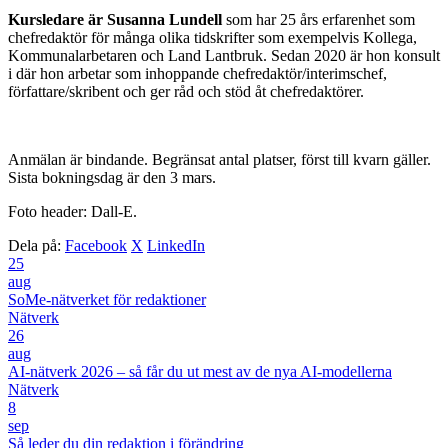
Kursledare är Susanna Lundell
som har 25 års erfarenhet som
chefredaktör för många olika tidskrifter som exempelvis Kollega,
Kommunalarbetaren och Land Lantbruk. Sedan 2020 är hon konsult
i där hon arbetar som inhoppande chefredaktör/interimschef,
författare/skribent och ger råd och stöd åt chefredaktörer.
Anmälan är bindande. Begränsat antal platser, först till kvarn gäller.
Sista bokningsdag är den 3 mars.
Foto header: Dall-E.
Dela på:
Facebook
X
LinkedIn
25
aug
SoMe-nätverket för redaktioner
Nätverk
26
aug
AI-nätverk 2026 – så får du ut mest av de nya AI-modellerna
Nätverk
8
sep
Så leder du din redaktion i förändring