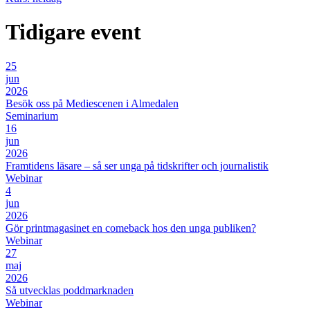
Tidigare event
25
jun
2026
Besök oss på Mediescenen i Almedalen
Seminarium
16
jun
2026
Framtidens läsare – så ser unga på tidskrifter och journalistik
Webinar
4
jun
2026
Gör printmagasinet en comeback hos den unga publiken?
Webinar
27
maj
2026
Så utvecklas poddmarknaden
Webinar