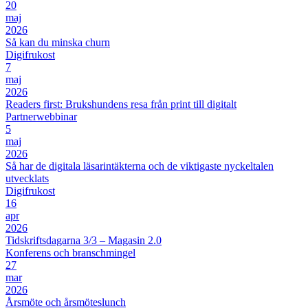
20
maj
2026
Så kan du minska churn
Digifrukost
7
maj
2026
Readers first: Brukshundens resa från print till digitalt
Partnerwebbinar
5
maj
2026
Så har de digitala läsarintäkterna och de viktigaste nyckeltalen
utvecklats
Digifrukost
16
apr
2026
Tidskriftsdagarna 3/3 – Magasin 2.0
Konferens och branschmingel
27
mar
2026
Årsmöte och årsmöteslunch