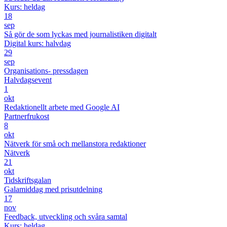
Kurs: heldag
18
sep
Så gör de som lyckas med journalistiken digitalt
Digital kurs: halvdag
29
sep
Organisations- pressdagen
Halvdagsevent
1
okt
Redaktionellt arbete med Google AI
Partnerfrukost
8
okt
Nätverk för små och mellanstora redaktioner
Nätverk
21
okt
Tidskriftsgalan
Galamiddag med prisutdelning
17
nov
Feedback, utveckling och svåra samtal
Kurs: heldag