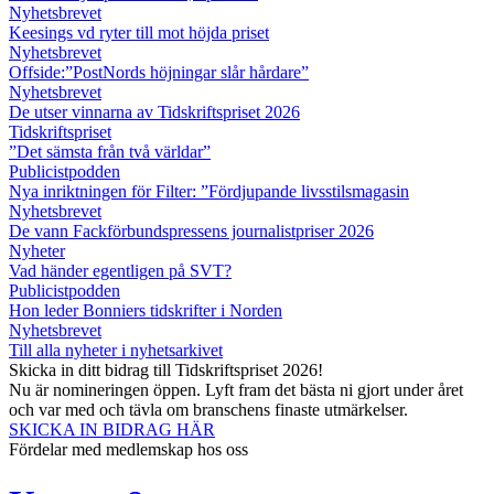
Nyhetsbrevet
Keesings vd ryter till mot höjda priset
Nyhetsbrevet
Offside:”PostNords höjningar slår hårdare”
Nyhetsbrevet
De utser vinnarna av Tidskriftspriset 2026
Tidskriftspriset
”Det sämsta från två världar”
Publicistpodden
Nya inriktningen för Filter: ”Fördjupande livsstilsmagasin
Nyhetsbrevet
De vann Fackförbundspressens journalistpriser 2026
Nyheter
Vad händer egentligen på SVT?
Publicistpodden
Hon leder Bonniers tidskrifter i Norden
Nyhetsbrevet
Till alla nyheter i nyhetsarkivet
Skicka in ditt bidrag till Tidskriftspriset 2026!
Nu är nomineringen öppen. Lyft fram det bästa ni gjort under året
och var med och tävla om branschens finaste utmärkelser.
SKICKA IN BIDRAG HÄR
Fördelar med medlemskap hos oss