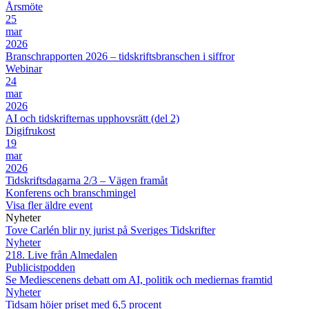
Årsmöte
25
mar
2026
Branschrapporten 2026 – tidskriftsbranschen i siffror
Webinar
24
mar
2026
AI och tidskrifternas upphovsrätt (del 2)
Digifrukost
19
mar
2026
Tidskriftsdagarna 2/3 – Vägen framåt
Konferens och branschmingel
Visa fler äldre event
Nyheter
Tove Carlén blir ny jurist på Sveriges Tidskrifter
Nyheter
218. Live från Almedalen
Publicistpodden
Se Mediescenens debatt om AI, politik och mediernas framtid
Nyheter
Tidsam höjer priset med 6,5 procent