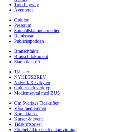
Tulo Payway
Äventyret
Opinion
Pressrum
Samhällsbärande medier
Remissvar
Publicistpodden
Branschfakta
Branschdokument
Starta tidskrift
Tjänster
NYHETSBREV
Nätverk & Utbyten
Guider och verktyg
Medlemsavtal med BUS
Om Sveriges Tidskrifter
Våra medlemmar
Kontakta oss
Kurser & event
Tidskriftspriset
Förebehåll text-och datautvinning