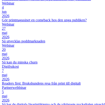
Webinar
4
jun
2026
Gör printmagasinet en comeback hos den unga publiken?
Webinar
27
maj
2026
Så utvecklas poddmarknaden
Webinar
20
maj
2026
Så kan du minska churn
Digifrukost
7
maj
2026
Readers first: Brukshundens resa från print till digitalt
Partnerwebbinar
5
maj
2026
Så har de digitala läsarintäkterna och de viktigaste nyckeltalen utveckl