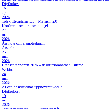
Digifrukost
16
apr
2026
Tidskriftsdagarna 3/3 – Magasin 2.0
Konferens och branschmingel
27
mar
2026
Årsmöte och årsmöteslunch
Årsmöte
25
mar
2026
Branschrapporten 2026 – tidskriftsbranschen i siffror
Webinar
24
mar
2026
AI och tidskrifternas upphovsrätt (del 2)
Digifrukost
19
mar
2026
Tidskriftsdagarna 2/3 – Vägen framåt