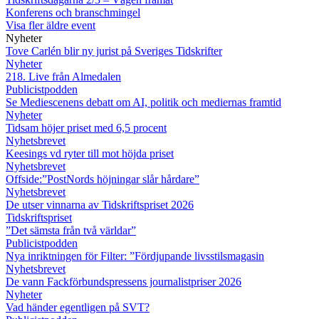
Konferens och branschmingel
Visa fler äldre event
Nyheter
Tove Carlén blir ny jurist på Sveriges Tidskrifter
Nyheter
218. Live från Almedalen
Publicistpodden
Se Mediescenens debatt om AI, politik och mediernas framtid
Nyheter
Tidsam höjer priset med 6,5 procent
Nyhetsbrevet
Keesings vd ryter till mot höjda priset
Nyhetsbrevet
Offside:”PostNords höjningar slår hårdare”
Nyhetsbrevet
De utser vinnarna av Tidskriftspriset 2026
Tidskriftspriset
”Det sämsta från två världar”
Publicistpodden
Nya inriktningen för Filter: ”Fördjupande livsstilsmagasin
Nyhetsbrevet
De vann Fackförbundspressens journalistpriser 2026
Nyheter
Vad händer egentligen på SVT?