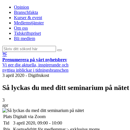
Opinion
Branschfakta
Kurser & event
Medlemstjänster
Om oss
Tidskriftspriset
Bli medlem
👋
Prenumerera på vårt nyhetsbrev
Vi ger dig aktuella, inspirerande och
nyttiga inblickar i tidningsbranschen
3 april 2020
-
Digifrukost
Så lyckas du med ditt seminarium på nätet
3
apr
Plats
Digitalt via Zoom
Tid
3 april 2020, 09:00 - 10:00
Pris
Kostnadsfritt för medlemmar.:- exklusive moms