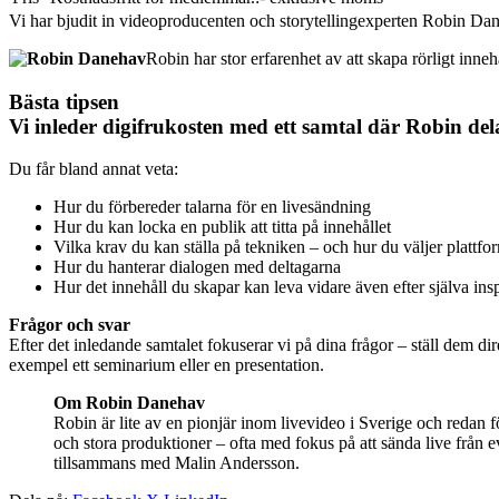
Vi har bjudit in videoproducenten och storytellingexperten Robin Daneh
Robin har stor erfarenhet av att skapa rörligt inn
Bästa tipsen
Vi inleder digifrukosten med ett samtal där Robin dela
Du får bland annat veta:
Hur du förbereder talarna för en livesändning
Hur du kan locka en publik att titta på innehållet
Vilka krav du kan ställa på tekniken – och hur du väljer plattfo
Hur du hanterar dialogen med deltagarna
Hur det innehåll du skapar kan leva vidare även efter själva in
Frågor och svar
Efter det inledande samtalet fokuserar vi på dina frågor – ställ dem d
exempel ett seminarium eller en presentation.
Om Robin Danehav
Robin är lite av en pionjär inom livevideo i Sverige och redan
och stora produktioner – ofta med fokus på att sända live från
tillsammans med Malin Andersson.