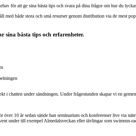
av för att ge sina bästa tips och svara på dina frågor om hur du lyckas
ehåll med både stora och små resurser genom distribution via de mest p
r sina bästa tips och erfarenheter.
rm
spelningen
irekt i chatten under sändningen. Under frågestunden skapar vi en gemens
 för över 10 år sedan sände han seminarium och konferenser live via nät
 event under till exempel Almedalsveckan eller tävlingar som swimrun-r