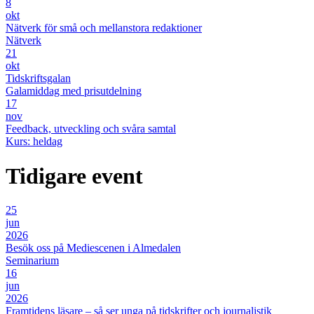
8
okt
Nätverk för små och mellanstora redaktioner
Nätverk
21
okt
Tidskriftsgalan
Galamiddag med prisutdelning
17
nov
Feedback, utveckling och svåra samtal
Kurs: heldag
Tidigare event
25
jun
2026
Besök oss på Mediescenen i Almedalen
Seminarium
16
jun
2026
Framtidens läsare – så ser unga på tidskrifter och journalistik