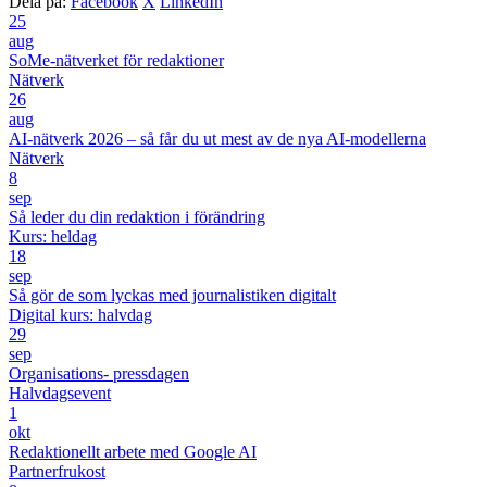
Dela på:
Facebook
X
LinkedIn
25
aug
SoMe-nätverket för redaktioner
Nätverk
26
aug
AI-nätverk 2026 – så får du ut mest av de nya AI-modellerna
Nätverk
8
sep
Så leder du din redaktion i förändring
Kurs: heldag
18
sep
Så gör de som lyckas med journalistiken digitalt
Digital kurs: halvdag
29
sep
Organisations- pressdagen
Halvdagsevent
1
okt
Redaktionellt arbete med Google AI
Partnerfrukost