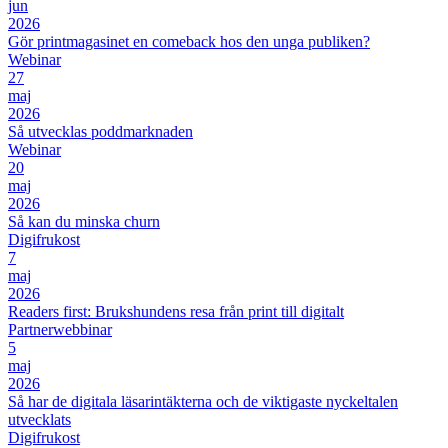
jun
2026
Gör printmagasinet en comeback hos den unga publiken?
Webinar
27
maj
2026
Så utvecklas poddmarknaden
Webinar
20
maj
2026
Så kan du minska churn
Digifrukost
7
maj
2026
Readers first: Brukshundens resa från print till digitalt
Partnerwebbinar
5
maj
2026
Så har de digitala läsarintäkterna och de viktigaste nyckeltalen
utvecklats
Digifrukost