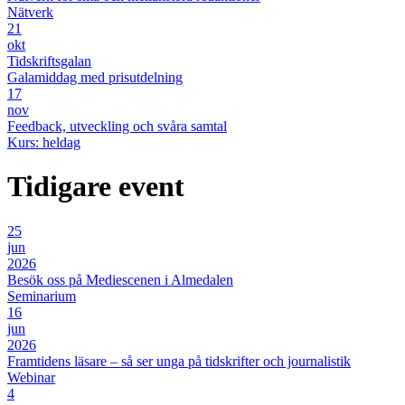
Nätverk
21
okt
Tidskriftsgalan
Galamiddag med prisutdelning
17
nov
Feedback, utveckling och svåra samtal
Kurs: heldag
Tidigare event
25
jun
2026
Besök oss på Mediescenen i Almedalen
Seminarium
16
jun
2026
Framtidens läsare – så ser unga på tidskrifter och journalistik
Webinar
4