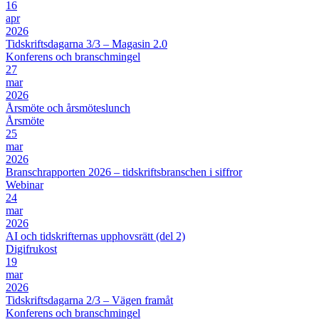
16
apr
2026
Tidskriftsdagarna 3/3 – Magasin 2.0
Konferens och branschmingel
27
mar
2026
Årsmöte och årsmöteslunch
Årsmöte
25
mar
2026
Branschrapporten 2026 – tidskriftsbranschen i siffror
Webinar
24
mar
2026
AI och tidskrifternas upphovsrätt (del 2)
Digifrukost
19
mar
2026
Tidskriftsdagarna 2/3 – Vägen framåt
Konferens och branschmingel