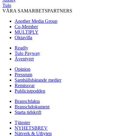
Tulo
VÅRA SAMARBETSPARTNERS
Another Media Group
Co-Member
MULTIPLY
Oktavilla
Readly
Tulo Payway
Äventyret
Opinion
Pressrum
Samhällsbärande medier
Remissvar
Publicistpodden
Branschfakta
Branschdokument
Starta tidskrift
Tjänster
NYHETSBREV
Nätverk & Utbyten