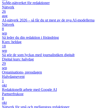
SoMe-nätverket för redaktioner
Nätverk
26
aug
AI-nätverk 2026 – så får du ut mest av de nya AI-modellerna
Nätverk
8
sep
Så leder du din redaktion i förändring
Kurs: heldag
18
sep
Så gör de som lyckas med journalistiken digitalt
Digital kurs: halvdag
29
sep
Organisations- pressdagen
Halvdagsevent
1
okt
Redaktionellt arbete med Google AI
Partnerfrukost
8
okt
Nätverk för små och mellanstora redaktioner