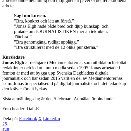
arbetsledande befattning och möjlighet att påverka det redaktionella
arbetet.
Sagt om kursen.
”Bra, konkret och lätt att förstå.”
”Jonas Elgh hade både bred och djup kunskap, och
pratade om JOURNALISTIKEN mer än tekniken.
Jättebra!”
”Bra genomgång, tydligt upplägg.”
”Bra strukturerat med de 12 olika punkterna.”
Kursledare
Jonas Elgh
är delägare i Mediamentorerna, som utbildat och stöttat
redaktioner och ledare inom media sedan 1995. Jonas arbetade i
femton år med att bygga upp Svenska Dagbladets digitala
journalistik och har sedan 2015 varit en del av Mediamentorernas
team. Jonas är specialiserad på digital journalistik och det ledarskap
den kräver för att lyckas.
Sista anmälningsdag är den ​5 februari. Anmälan är bindande.
Foto header: Dall-E.
Dela på:
Facebook
X
LinkedIn
25
aug