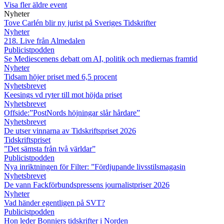
Visa fler äldre event
Nyheter
Tove Carlén blir ny jurist på Sveriges Tidskrifter
Nyheter
218. Live från Almedalen
Publicistpodden
Se Mediescenens debatt om AI, politik och mediernas framtid
Nyheter
Tidsam höjer priset med 6,5 procent
Nyhetsbrevet
Keesings vd ryter till mot höjda priset
Nyhetsbrevet
Offside:”PostNords höjningar slår hårdare”
Nyhetsbrevet
De utser vinnarna av Tidskriftspriset 2026
Tidskriftspriset
”Det sämsta från två världar”
Publicistpodden
Nya inriktningen för Filter: ”Fördjupande livsstilsmagasin
Nyhetsbrevet
De vann Fackförbundspressens journalistpriser 2026
Nyheter
Vad händer egentligen på SVT?
Publicistpodden
Hon leder Bonniers tidskrifter i Norden