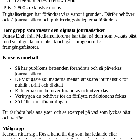
Tid
12 februari 2025, 09:00 - 12:00
Pris
2 800:- exklusive moms
Digitaliseringen har förändrat våra vanor i grunden. Därför behöver
också journalistiken och publiceringsstrategierna förändras.
Tolv grepp som vässar den digitala journalistiken
Jonas Elgh
från Mediamentorerna har tittat på dem som lyckats bäst
med sin digitala journalistik och går här igenom 12
framgångsfaktorer.
Kursens innehåll
Så har publikens beteenden förändrats och så påverkas
journalistiken
De viktigaste skillnaderna mellan att skapa journalistik för
publik i print och digitalt
Rutinerna som behöver förändras och utvecklas
Verktygen du behöver för att förflytta redaktionens fokus
Så håller du i förändringarna
Du får höra hela analysen och se exempel på vad som lyckas bäst
och varför.
Målgrupp
Kursen riktar sig i första hand till dig som har ledande eller