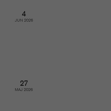
4
JUN
2026
Gör printmagasinet en comeback
hos den unga publiken?
Webinar
27
MAJ
2026