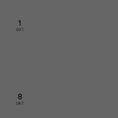
1
OKT
Redaktionellt arbete med Google
AI
Partnerfrukost
8
OKT