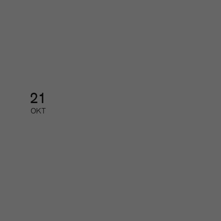
Nätverk för små och mellanstora
redaktioner
Nätverk
21
OKT
Tidskriftsgalan
Galamiddag med prisutdelning