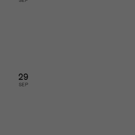
SEP
Så gör de som lyckas med
journalistiken digitalt
Digital kurs: halvdag
29
SEP
Organisations- pressdagen
Halvdagsevent