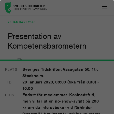
29 JANUARI 2020
Presentation av
Kompetensbarometern
Sveriges Tidskrifter, Vasagatan 50, 1tr,
PLATS
29
Stockholm.
JAN
29 januari 2020, 09:00 (fika från 8.30) -
TID
10:00
Endast för medlemmar. Kostnadsfritt,
PRIS
men vi tar ut en no-show-avgift på 200
kr om du inte avbokar vid förhinder
(senast 24 tim innan).:- exklusive moms