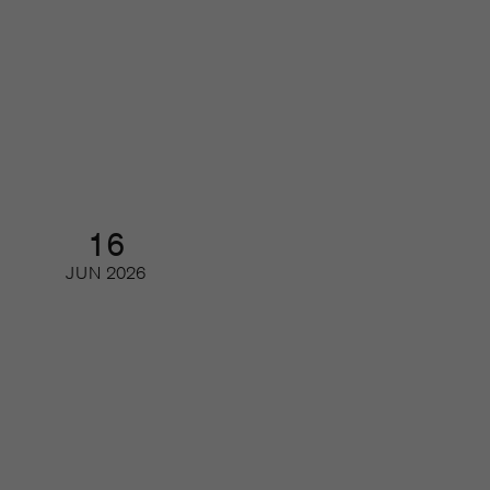
Besök oss på Mediescenen i
Almedalen
Seminarium
16
JUN
2026
Framtidens läsare – så ser unga på
tidskrifter och journalistik
Webinar