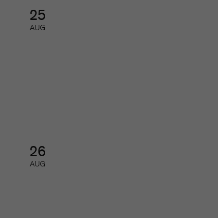
25
AUG
SoMe-nätverket för redaktioner
Nätverk
26
AUG
AI-nätverk 2026 – så får du ut
mest av de nya AI-modellerna