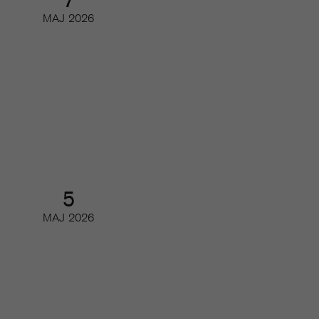
MAJ
2026
Readers first: Brukshundens resa
från print till digitalt
Partnerwebbinar
5
MAJ
2026
Så har de digitala läsarintäkterna
och de viktigaste nyckeltalen
utvecklats
Digifrukost