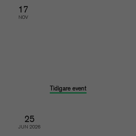
17
NOV
Feedback, utveckling och svåra
samtal
Kurs: heldag
Tidigare event
25
JUN
2026