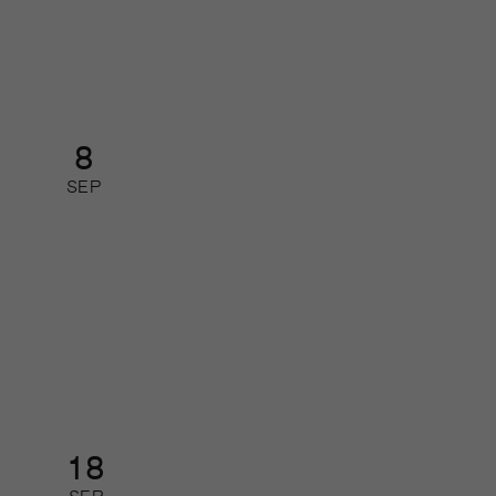
Nätverk
8
SEP
Så leder du din redaktion i
förändring
Kurs: heldag
18