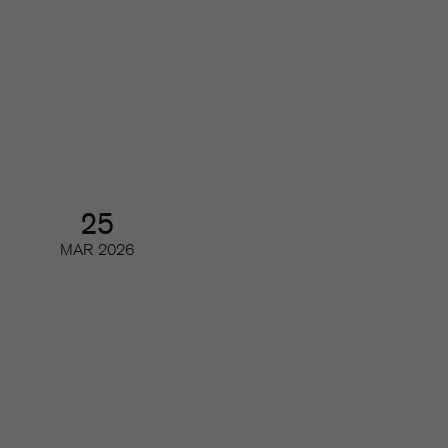
Årsmöte och årsmöteslunch
Årsmöte
25
MAR
2026
Branschrapporten 2026 –
tidskriftsbranschen i siffror
Webinar