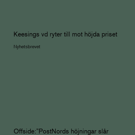
Keesings vd ryter till mot höjda priset
Nyhetsbrevet
Offside:”PostNords höjningar slår