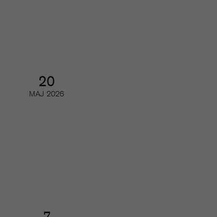
Så utvecklas poddmarknaden
Webinar
20
MAJ
2026
Så kan du minska churn
Digifrukost
7