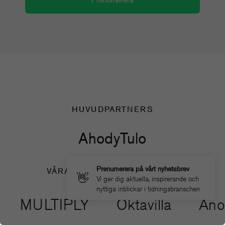
HUVUDPARTNERS
Ahody
Tulo
Prenumerera på vårt nyhetsbrev
VÅRA SAMARBETSPARTNERS
👋
Vi ger dig aktuella, inspirerande och
nyttiga inblickar i tidningsbranschen
ULTIPLY
Oktavilla
Another 