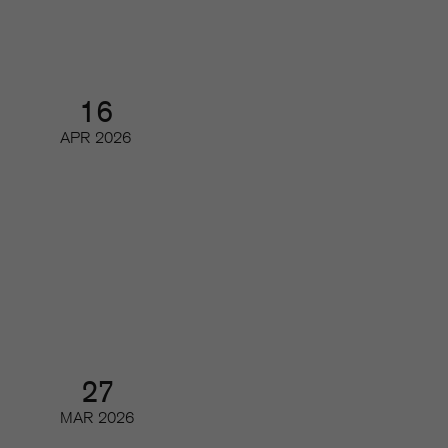
16
APR
2026
Tidskriftsdagarna 3/3 – Magasin
2.0
Konferens och branschmingel
27
MAR
2026