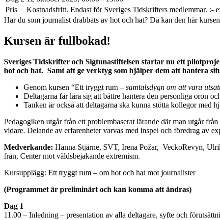
Pris
Kostnadsfritt. Endast för Sveriges Tidskrifters medlemmar. :-
Har du som journalist drabbats av hot och hat? Då kan den här kursen va
Kursen är fullbokad!
Sveriges Tidskrifter och Sigtunastiftelsen startar nu ett pilotproj
hot och hat. Samt att ge verktyg som hjälper dem att hantera sit
Genom kursen “Ett tryggt rum –
samtalsdygn om att vara utsatt
Deltagarna får lära sig att bättre hantera den personliga oron 
Tanken är också att deltagarna ska kunna stötta kollegor med hj
Pedagogiken utgår från ett problembaserat lärande där man utgår från v
vidare. Delande av erfarenheter varvas med inspel och föredrag av exp
Medverkande:
Hanna Stjärne, SVT, Irena Požar, VeckoRevyn, Ulrika 
från, Center mot våldsbejakande extremism.
Kursupplägg: Ett tryggt rum – om hot och hat mot journalister
(Programmet är preliminärt och kan komma att ändras)
Dag 1
11.00 – Inledning – presentation av alla deltagare, syfte och förutsätt