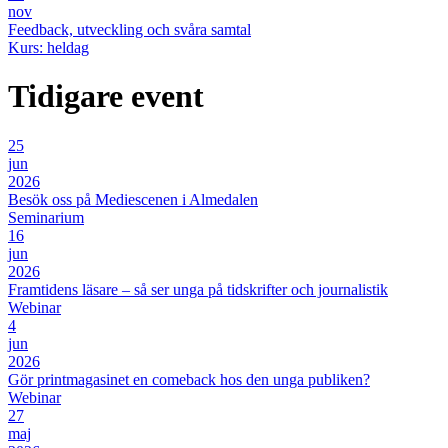
nov
Feedback, utveckling och svåra samtal
Kurs: heldag
Tidigare event
25
jun
2026
Besök oss på Mediescenen i Almedalen
Seminarium
16
jun
2026
Framtidens läsare – så ser unga på tidskrifter och journalistik
Webinar
4
jun
2026
Gör printmagasinet en comeback hos den unga publiken?
Webinar
27
maj