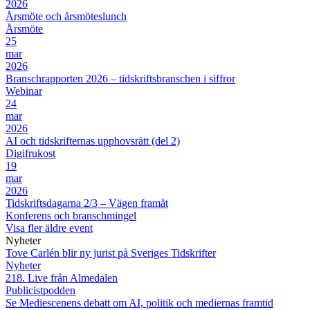
2026
Årsmöte och årsmöteslunch
Årsmöte
25
mar
2026
Branschrapporten 2026 – tidskriftsbranschen i siffror
Webinar
24
mar
2026
AI och tidskrifternas upphovsrätt (del 2)
Digifrukost
19
mar
2026
Tidskriftsdagarna 2/3 – Vägen framåt
Konferens och branschmingel
Visa fler äldre event
Nyheter
Tove Carlén blir ny jurist på Sveriges Tidskrifter
Nyheter
218. Live från Almedalen
Publicistpodden
Se Mediescenens debatt om AI, politik och mediernas framtid