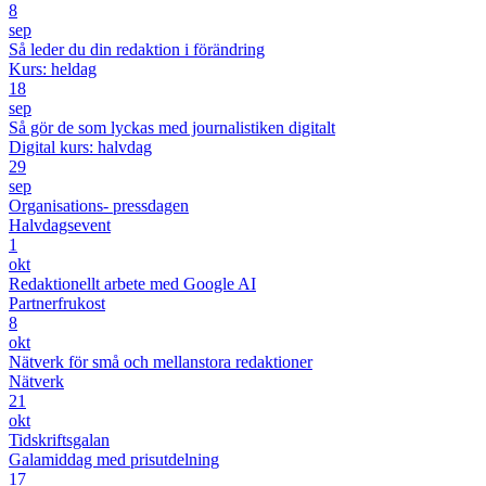
8
sep
Så leder du din redaktion i förändring
Kurs: heldag
18
sep
Så gör de som lyckas med journalistiken digitalt
Digital kurs: halvdag
29
sep
Organisations- pressdagen
Halvdagsevent
1
okt
Redaktionellt arbete med Google AI
Partnerfrukost
8
okt
Nätverk för små och mellanstora redaktioner
Nätverk
21
okt
Tidskriftsgalan
Galamiddag med prisutdelning
17