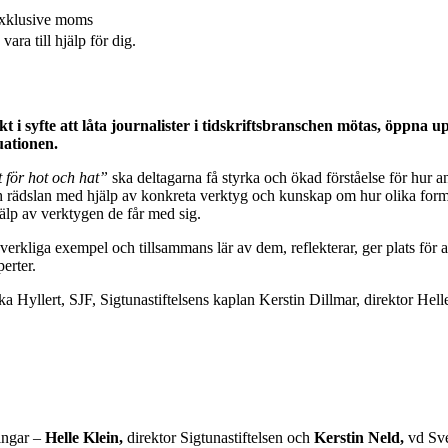
 exklusive moms
ra till hjälp för dig.
ekt i syfte att låta journalister i tidskriftsbranschen mötas, öppna
uationen.
 för hot och hat”
ska deltagarna få styrka och ökad förståelse för hur 
och rädslan med hjälp av konkreta verktyg och kunskap om hur olika form
älp av verktygen de får med sig.
erkliga exempel och tillsammans lär av dem, reflekterar, ger plats för a
erter.
Hyllert, SJF, Sigtunastiftelsens kaplan Kerstin Dillmar, direktor He
ningar –
Helle Klein,
direktor Sigtunastiftelsen och
Kerstin Neld,
vd Sve