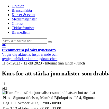
Opinion
Branschfakta
Kurser & event
Medlemstjänster
Om oss
Tidskriftspriset
Bli medlem
👋
Prenumerera på vårt nyhetsbrev
Vi ger dig aktuella, inspirerande och
nyttiga inblickar i tidningsbranschen
11 okt 2023 - 12 okt 2023
-
Internat från lunch - lunch
Kurs för att stärka journalister som drabb
11
okt
Plats
Sigtunastiftelsen, Manfred Björkquists allé 4, Sigtuna.
Dag 1
11 oktober 2023, 12:00 - 00:00
Dag 2
12 oktober 2023, 00:00 - 13:00