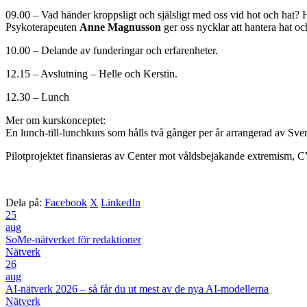
09.00 – Vad händer kroppsligt och själsligt med oss vid hot och hat? 
Psykoterapeuten
Anne Magnusson
ger oss nycklar att hantera hat oc
10.00 – Delande av funderingar och erfarenheter.
12.15 – Avslutning – Helle och Kerstin.
12.30 – Lunch
Mer om kurskonceptet:
En lunch-till-lunchkurs som hålls två gånger per år arrangerad av Sverig
Pilotprojektet finansieras av Center mot våldsbejakande extremism, 
Dela på:
Facebook
X
LinkedIn
25
aug
SoMe-nätverket för redaktioner
Nätverk
26
aug
AI-nätverk 2026 – så får du ut mest av de nya AI-modellerna
Nätverk