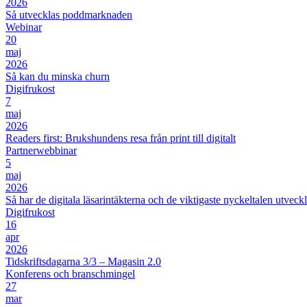
2026
Så utvecklas poddmarknaden
Webinar
20
maj
2026
Så kan du minska churn
Digifrukost
7
maj
2026
Readers first: Brukshundens resa från print till digitalt
Partnerwebbinar
5
maj
2026
Så har de digitala läsarintäkterna och de viktigaste nyckeltalen utveckl
Digifrukost
16
apr
2026
Tidskriftsdagarna 3/3 – Magasin 2.0
Konferens och branschmingel
27
mar