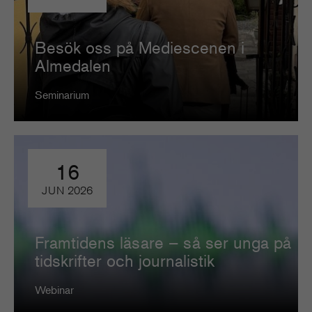
Besök oss på Mediescenen i
Almedalen
Seminarium
16
JUN
2026
Framtidens läsare – så ser unga på
tidskrifter och journalistik
Webinar