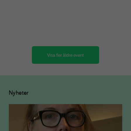
Tidskriftsdagarna 2/3 – Vägen
framåt
Konferens och branschmingel
Visa fler äldre event
Nyheter