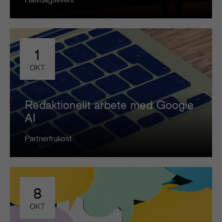
1
OKT
Redaktionellt arbete med Google
AI
Partnerfrukost
8
OKT