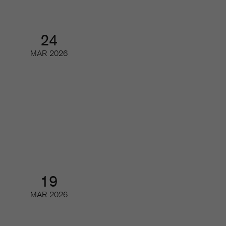
24
MAR
2026
AI och tidskrifternas upphovsrätt
(del 2)
Digifrukost
19
MAR
2026