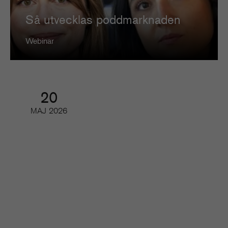
Så utvecklas poddmarknaden
Webinar
20
MAJ
2026
Så kan du minska churn
Digifrukost