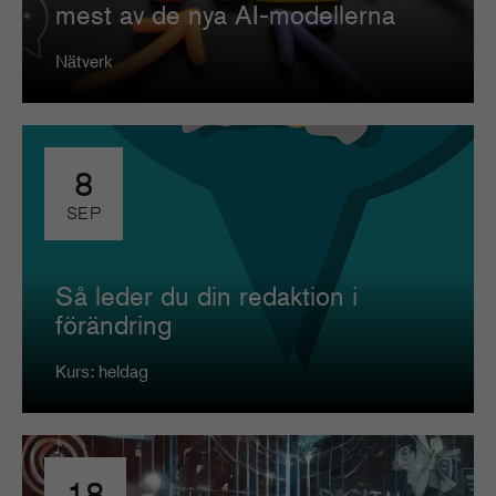
mest av de nya AI-modellerna
Nätverk
8
SEP
Så leder du din redaktion i
förändring
Kurs: heldag
18