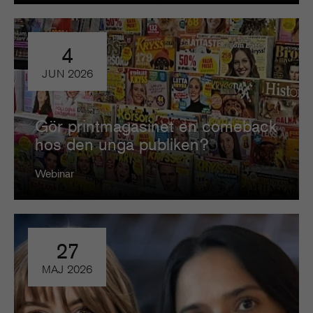
4
JUN
2026
Gör printmagasinet en comeback
hos den unga publiken?
Webinar
27
MAJ
2026