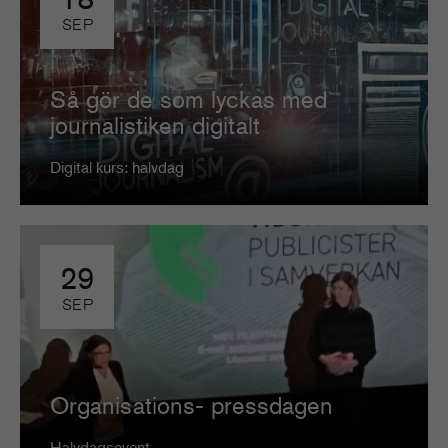
SEP
Så gör de som lyckas med
journalistiken digitalt
Digital kurs: halvdag
29
SEP
Organisations- pressdagen
Halvdagsevent