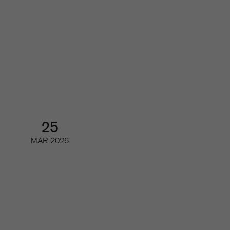
Årsmöte och årsmöteslunch
Årsmöte
25
MAR
2026
Branschrapporten 2026 –
tidskriftsbranschen i siffror
Webinar