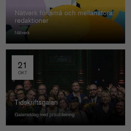
Nätverk för små och mellanstora
redaktioner
Nätverk
21
OKT
Tidskriftsgalan
Galamiddag med prisutdelning