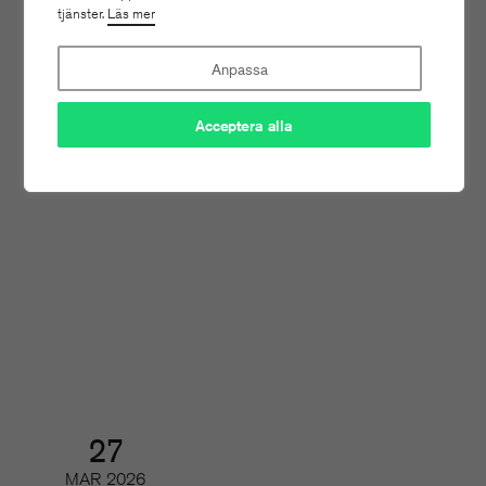
tjänster.
Läs mer
Digifrukost
Anpassa
Acceptera alla
16
APR
2026
Tidskriftsdagarna 3/3 – Magasin
2.0
Konferens och branschmingel
27
MAR
2026