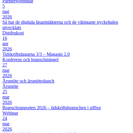
Partnerwebbinar
5
maj
2026
Så har de digitala läsarintäkterna och de viktigaste nyckeltalen
utvecklats
Digifrukost
16
apr
2026
Tidskriftsdagarna 3/3 – Magasin 2.0
Konferens och branschmingel
27
mar
2026
Årsmöte och årsmöteslunch
Årsmöte
25
mar
2026
Branschrapporten 2026 – tidskriftsbranschen i siffror
Webinar
24
mar
2026