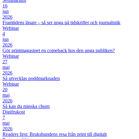
Seminarium
16
jun
2026
Framtidens läsare – så ser unga på tidskrifter och journalistik
Webinar
4
jun
2026
Gör printmagasinet en comeback hos den unga publiken?
Webinar
27
maj
2026
Så utvecklas poddmarknaden
Webinar
20
maj
2026
Så kan du minska churn
Digifrukost
7
maj
2026
Readers first: Brukshundens resa från print till digitalt