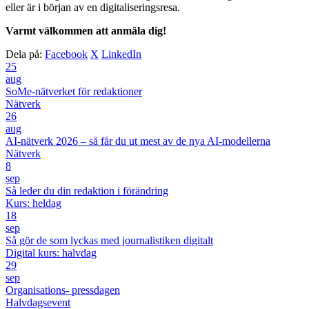
eller är i början av en digitaliseringsresa.
Varmt välkommen att anmäla dig!
Dela på:
Facebook
X
LinkedIn
25
aug
SoMe-nätverket för redaktioner
Nätverk
26
aug
AI-nätverk 2026 – så får du ut mest av de nya AI-modellerna
Nätverk
8
sep
Så leder du din redaktion i förändring
Kurs: heldag
18
sep
Så gör de som lyckas med journalistiken digitalt
Digital kurs: halvdag
29
sep
Organisations- pressdagen
Halvdagsevent