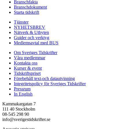
Branschfakta
Branschdokument
Starta tidskrift
Tjänster
NYHETSBREV
Nätverk & Utbyten
Guider och verktyg
Medlemsavtal med BUS
Om Sveriges Tidskrifter
Våra medlemmar
Kontakta oss
Kurser & event
Tidskriftspriset
Förebehåll text-och datautvinning
Integritetspolicy för Sveriges Tidskrifter
Pressrum
In English
Kammakargatan 7
111 40 Stockholm
08-545 298 90
info@sverigestidskrifter.se