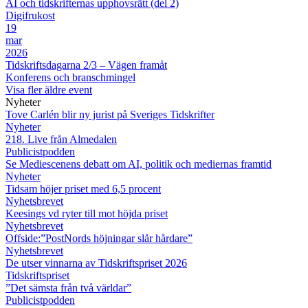
AI och tidskrifternas upphovsrätt (del 2)
Digifrukost
19
mar
2026
Tidskriftsdagarna 2/3 – Vägen framåt
Konferens och branschmingel
Visa fler äldre event
Nyheter
Tove Carlén blir ny jurist på Sveriges Tidskrifter
Nyheter
218. Live från Almedalen
Publicistpodden
Se Mediescenens debatt om AI, politik och mediernas framtid
Nyheter
Tidsam höjer priset med 6,5 procent
Nyhetsbrevet
Keesings vd ryter till mot höjda priset
Nyhetsbrevet
Offside:”PostNords höjningar slår hårdare”
Nyhetsbrevet
De utser vinnarna av Tidskriftspriset 2026
Tidskriftspriset
”Det sämsta från två världar”
Publicistpodden