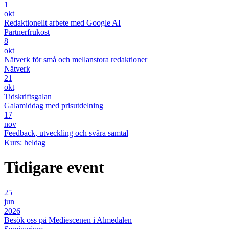
1
okt
Redaktionellt arbete med Google AI
Partnerfrukost
8
okt
Nätverk för små och mellanstora redaktioner
Nätverk
21
okt
Tidskriftsgalan
Galamiddag med prisutdelning
17
nov
Feedback, utveckling och svåra samtal
Kurs: heldag
Tidigare event
25
jun
2026
Besök oss på Mediescenen i Almedalen