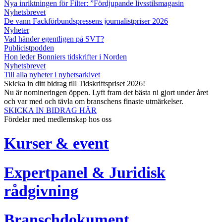
Nya inriktningen för Filter: ”Fördjupande livsstilsmagasin
Nyhetsbrevet
De vann Fackförbundspressens journalistpriser 2026
Nyheter
Vad händer egentligen på SVT?
Publicistpodden
Hon leder Bonniers tidskrifter i Norden
Nyhetsbrevet
Till alla nyheter i nyhetsarkivet
Skicka in ditt bidrag till Tidskriftspriset 2026!
Nu är nomineringen öppen. Lyft fram det bästa ni gjort under året
och var med och tävla om branschens finaste utmärkelser.
SKICKA IN BIDRAG HÄR
Fördelar med medlemskap hos oss
Kurser & event
Expertpanel & Juridisk
rådgivning
Branschdokument