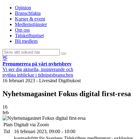
Opinion
Branschfakta
Kurser & event
Medlemstjänster
Om oss
Tidskriftspriset
Bli medlem
👋
Prenumerera på vårt nyhetsbrev
Vi ger dig aktuella, inspirerande och
nyttiga inblickar i tidningsbranschen
16 februari 2023
-
Livesänd Digifrukost
Nyhetsmagasinet Fokus digital first-resa
16
feb
Plats
Digitalt via Zoom
Tid
16 februari 2023, 09:00 - 10:00
kostnadsfritt för Sveriges Tidskrifters medlemmar:- exklusive