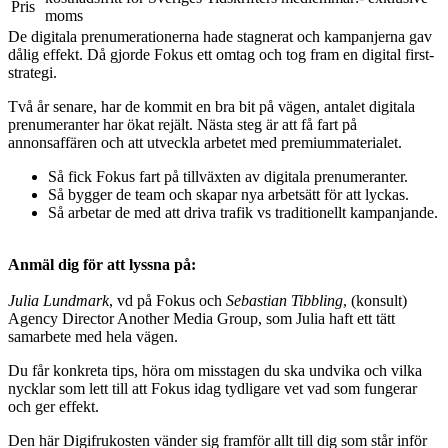
Pris
moms
De digitala prenumerationerna hade stagnerat och kampanjerna gav
dålig effekt. Då gjorde Fokus ett omtag och tog fram en digital first-
strategi.
Två år senare, har de kommit en bra bit på vägen, antalet digitala
prenumeranter har ökat rejält. Nästa steg är att få fart på
annonsaffären och att utveckla arbetet med premiummaterialet.
Så fick Fokus fart på tillväxten av digitala prenumeranter.
Så bygger de team och skapar nya arbetsätt för att lyckas.
Så arbetar de med att driva trafik vs traditionellt kampanjande.
Anmäl dig för att lyssna på:
Julia Lundmark
, vd på Fokus och
Sebastian Tibbling
, (konsult)
Agency Director Another Media Group, som Julia haft ett tätt
samarbete med hela vägen.
Du får konkreta tips, höra om misstagen du ska undvika och vilka
nycklar som lett till att Fokus idag tydligare vet vad som fungerar
och ger effekt.
Den här Digifrukosten vänder sig framför allt till dig som står inför