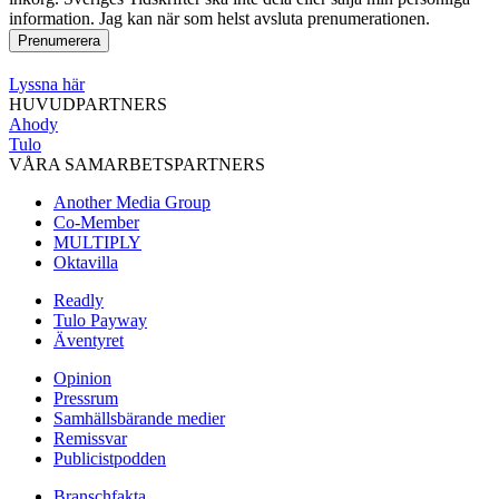
information. Jag kan när som helst avsluta prenumerationen.
Lyssna här
HUVUDPARTNERS
Ahody
Tulo
VÅRA SAMARBETSPARTNERS
Another Media Group
Co-Member
MULTIPLY
Oktavilla
Readly
Tulo Payway
Äventyret
Opinion
Pressrum
Samhällsbärande medier
Remissvar
Publicistpodden
Branschfakta