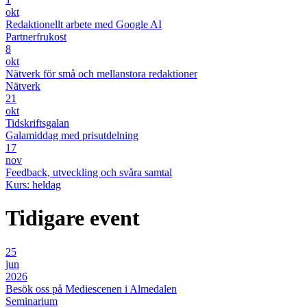
okt
Redaktionellt arbete med Google AI
Partnerfrukost
8
okt
Nätverk för små och mellanstora redaktioner
Nätverk
21
okt
Tidskriftsgalan
Galamiddag med prisutdelning
17
nov
Feedback, utveckling och svåra samtal
Kurs: heldag
Tidigare event
25
jun
2026
Besök oss på Mediescenen i Almedalen
Seminarium