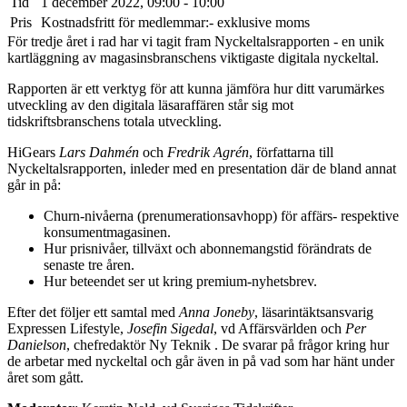
Tid
1 december 2022, 09:00 - 10:00
Pris
Kostnadsfritt för medlemmar:- exklusive moms
För tredje året i rad har vi tagit fram Nyckeltalsrapporten - en unik
kartläggning av magasinsbranschens viktigaste digitala nyckeltal.
Rapporten är ett verktyg för att kunna jämföra hur ditt varumärkes
utveckling av den digitala läsaraffären står sig mot
tidskriftsbranschens totala utveckling.
HiGears
Lars Dahmén
och
Fredrik Agrén
, författarna till
Nyckeltalsrapporten, inleder med en presentation där de bland annat
går in på:
Churn-nivåerna (prenumerationsavhopp) för affärs- respektive
konsumentmagasinen.
Hur prisnivåer, tillväxt och abonnemangstid förändrats de
senaste tre åren.
Hur beteendet ser ut kring premium-nyhetsbrev.
Efter det följer ett samtal med
Anna Joneby
, läsarintäktsansvarig
Expressen Lifestyle,
Josefin Sigedal
, vd Affärsvärlden och
Per
Danielson
, chefredaktör Ny Teknik . De svarar på frågor kring hur
de arbetar med nyckeltal och går även in på vad som har hänt under
året som gått.