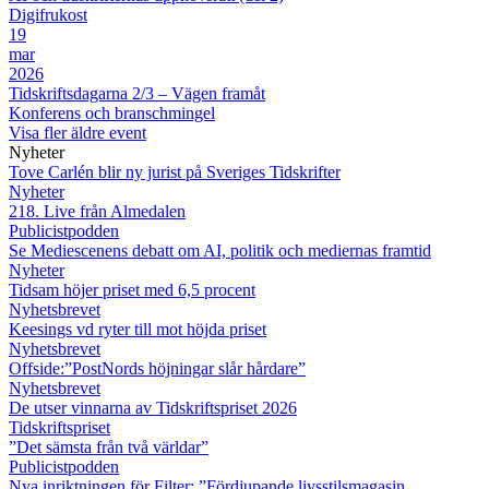
Digifrukost
19
mar
2026
Tidskriftsdagarna 2/3 – Vägen framåt
Konferens och branschmingel
Visa fler äldre event
Nyheter
Tove Carlén blir ny jurist på Sveriges Tidskrifter
Nyheter
218. Live från Almedalen
Publicistpodden
Se Mediescenens debatt om AI, politik och mediernas framtid
Nyheter
Tidsam höjer priset med 6,5 procent
Nyhetsbrevet
Keesings vd ryter till mot höjda priset
Nyhetsbrevet
Offside:”PostNords höjningar slår hårdare”
Nyhetsbrevet
De utser vinnarna av Tidskriftspriset 2026
Tidskriftspriset
”Det sämsta från två världar”
Publicistpodden
Nya inriktningen för Filter: ”Fördjupande livsstilsmagasin