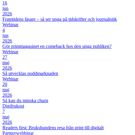
16
jun
2026
Framtidens läsare – så ser unga på tidskrifter och journalistik
Webinar
4
jun
2026
Gör printmagasinet en comeback hos den unga publiken?
Webinar
27
maj
2026
Så utvecklas poddmarknaden
Webinar
20
maj
2026
Så kan du minska churn
Digifrukost
7
maj
2026
Readers first: Brukshundens resa från print till digitalt
Partnerwebbinar