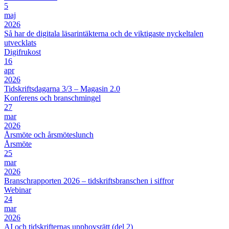
5
maj
2026
Så har de digitala läsarintäkterna och de viktigaste nyckeltalen
utvecklats
Digifrukost
16
apr
2026
Tidskriftsdagarna 3/3 – Magasin 2.0
Konferens och branschmingel
27
mar
2026
Årsmöte och årsmöteslunch
Årsmöte
25
mar
2026
Branschrapporten 2026 – tidskriftsbranschen i siffror
Webinar
24
mar
2026
AI och tidskrifternas upphovsrätt (del 2)