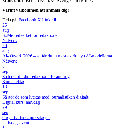
Moderator
: Kerstin Neld, vd Sveriges Tidskrifter.
Varmt välkommen att anmäla dig!
Dela på:
Facebook
X
LinkedIn
25
aug
SoMe-nätverket för redaktioner
Nätverk
26
aug
AI-nätverk 2026 – så får du ut mest av de nya AI-modellerna
Nätverk
8
sep
Så leder du din redaktion i förändring
Kurs: heldag
18
sep
Så gör de som lyckas med journalistiken digitalt
Digital kurs: halvdag
29
sep
Organisations- pressdagen
Halvdagsevent
1