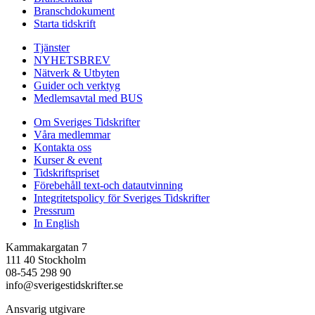
Branschdokument
Starta tidskrift
Tjänster
NYHETSBREV
Nätverk & Utbyten
Guider och verktyg
Medlemsavtal med BUS
Om Sveriges Tidskrifter
Våra medlemmar
Kontakta oss
Kurser & event
Tidskriftspriset
Förebehåll text-och datautvinning
Integritetspolicy för Sveriges Tidskrifter
Pressrum
In English
Kammakargatan 7
111 40 Stockholm
08-545 298 90
info@sverigestidskrifter.se
Ansvarig utgivare