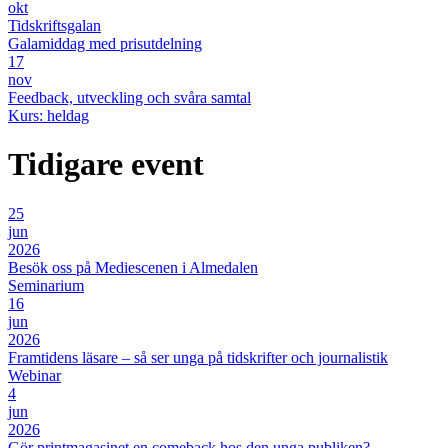
okt
Tidskriftsgalan
Galamiddag med prisutdelning
17
nov
Feedback, utveckling och svåra samtal
Kurs: heldag
Tidigare event
25
jun
2026
Besök oss på Mediescenen i Almedalen
Seminarium
16
jun
2026
Framtidens läsare – så ser unga på tidskrifter och journalistik
Webinar
4
jun
2026
Gör printmagasinet en comeback hos den unga publiken?