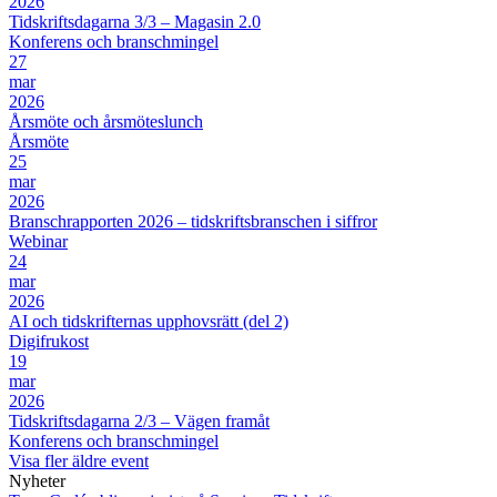
2026
Tidskriftsdagarna 3/3 – Magasin 2.0
Konferens och branschmingel
27
mar
2026
Årsmöte och årsmöteslunch
Årsmöte
25
mar
2026
Branschrapporten 2026 – tidskriftsbranschen i siffror
Webinar
24
mar
2026
AI och tidskrifternas upphovsrätt (del 2)
Digifrukost
19
mar
2026
Tidskriftsdagarna 2/3 – Vägen framåt
Konferens och branschmingel
Visa fler äldre event
Nyheter