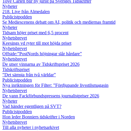
Tove Carlén blir ny jurist på Sveriges Tidskrifter
Nyheter
218. Live från Almedalen
Publicistpodden
Se Mediescenens debatt om AI, politik och mediernas framtid
Nyheter
Tidsam höjer priset med 6,5 procent
Nyhetsbrevet
Keesings vd ryter till mot höjda priset
Nyhetsbrevet
Offside:”PostNords höjningar slår hårdare”
Nyhetsbrevet
De utser vinnarna av Tidskriftspriset 2026
Tidskriftspriset
”Det sämsta från två världar”
Publicistpodden
Nya inriktningen för Filter: ”Fördjupande livsstilsmagasin
Nyhetsbrevet
De vann Fackförbundspressens journalistpriser 2026
Nyheter
Vad händer egentligen på SVT?
Publicistpodden
Hon leder Bonniers tidskrifter i Norden
Nyhetsbrevet
Till alla nyheter i nyhetsarkivet