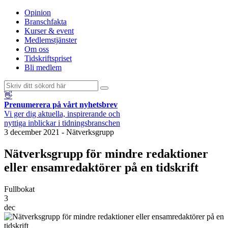
Opinion
Branschfakta
Kurser & event
Medlemstjänster
Om oss
Tidskriftspriset
Bli medlem
👋
Prenumerera på vårt nyhetsbrev
Vi ger dig aktuella, inspirerande och
nyttiga inblickar i tidningsbranschen
3 december 2021
-
Nätverksgrupp
Nätverksgrupp för mindre redaktioner
eller ensamredaktörer på en tidskrift
Fullbokat
3
dec