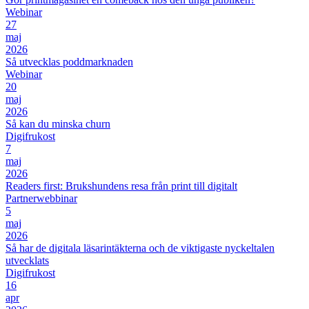
Webinar
27
maj
2026
Så utvecklas poddmarknaden
Webinar
20
maj
2026
Så kan du minska churn
Digifrukost
7
maj
2026
Readers first: Brukshundens resa från print till digitalt
Partnerwebbinar
5
maj
2026
Så har de digitala läsarintäkterna och de viktigaste nyckeltalen
utvecklats
Digifrukost
16
apr