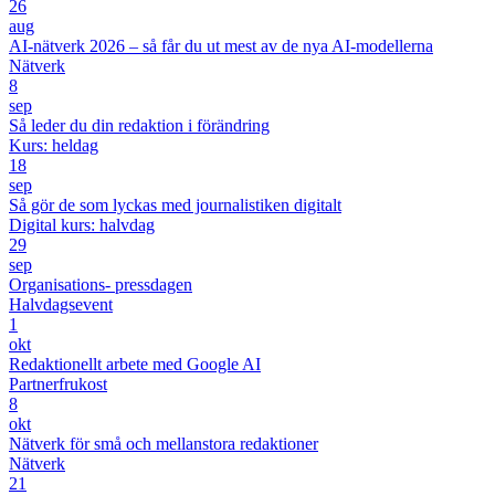
26
aug
AI-nätverk 2026 – så får du ut mest av de nya AI-modellerna
Nätverk
8
sep
Så leder du din redaktion i förändring
Kurs: heldag
18
sep
Så gör de som lyckas med journalistiken digitalt
Digital kurs: halvdag
29
sep
Organisations- pressdagen
Halvdagsevent
1
okt
Redaktionellt arbete med Google AI
Partnerfrukost
8
okt
Nätverk för små och mellanstora redaktioner
Nätverk
21