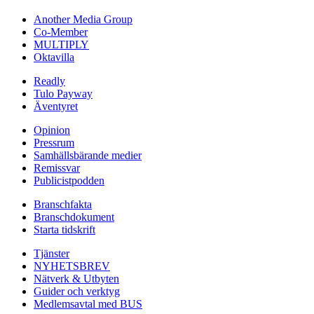
Another Media Group
Co-Member
MULTIPLY
Oktavilla
Readly
Tulo Payway
Äventyret
Opinion
Pressrum
Samhällsbärande medier
Remissvar
Publicistpodden
Branschfakta
Branschdokument
Starta tidskrift
Tjänster
NYHETSBREV
Nätverk & Utbyten
Guider och verktyg
Medlemsavtal med BUS