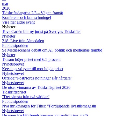
mar
2026
Tidskriftsdagarna 2/3 – Vägen framåt
Konferens och branschmingel
Visa fler äldre event
Nyheter
Tove Carlén blir ny jurist på Sveriges Tidskrifter
Nyheter
218. Live från Almedalen
Publicistpodden
Se Mediescenens debatt om AI, politik och mediernas framtid
Nyheter
Tidsam höjer priset med 6,5 procent
Nyhetsbrevet
Keesings vd ryter till mot höjda priset
Nyhetsbrevet
Offside:”PostNords höjningar slår hårdare”
Nyhetsbrevet
De utser vinnarna av Tidskriftspriset 2026
Tidskriftspriset
”Det sämsta från två världar”
Publicistpodden
Nya inriktningen för Filter: ”Fördjupande livsstilsmagasin
Nyhetsbrevet
De vann Fackförbundspressens journalistpriser 2026