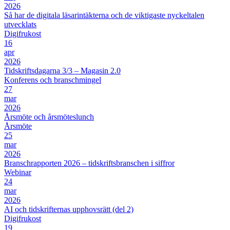
2026
Så har de digitala läsarintäkterna och de viktigaste nyckeltalen
utvecklats
Digifrukost
16
apr
2026
Tidskriftsdagarna 3/3 – Magasin 2.0
Konferens och branschmingel
27
mar
2026
Årsmöte och årsmöteslunch
Årsmöte
25
mar
2026
Branschrapporten 2026 – tidskriftsbranschen i siffror
Webinar
24
mar
2026
AI och tidskrifternas upphovsrätt (del 2)
Digifrukost
19