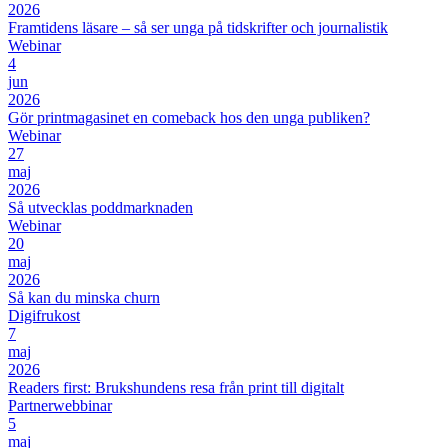
2026
Framtidens läsare – så ser unga på tidskrifter och journalistik
Webinar
4
jun
2026
Gör printmagasinet en comeback hos den unga publiken?
Webinar
27
maj
2026
Så utvecklas poddmarknaden
Webinar
20
maj
2026
Så kan du minska churn
Digifrukost
7
maj
2026
Readers first: Brukshundens resa från print till digitalt
Partnerwebbinar
5
maj