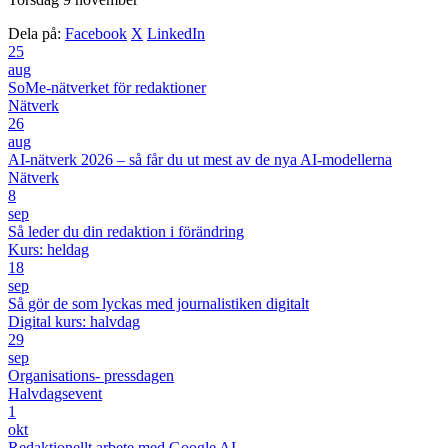
Dela på:
Facebook
X
LinkedIn
25
aug
SoMe-nätverket för redaktioner
Nätverk
26
aug
AI-nätverk 2026 – så får du ut mest av de nya AI-modellerna
Nätverk
8
sep
Så leder du din redaktion i förändring
Kurs: heldag
18
sep
Så gör de som lyckas med journalistiken digitalt
Digital kurs: halvdag
29
sep
Organisations- pressdagen
Halvdagsevent
1
okt
Redaktionellt arbete med Google AI