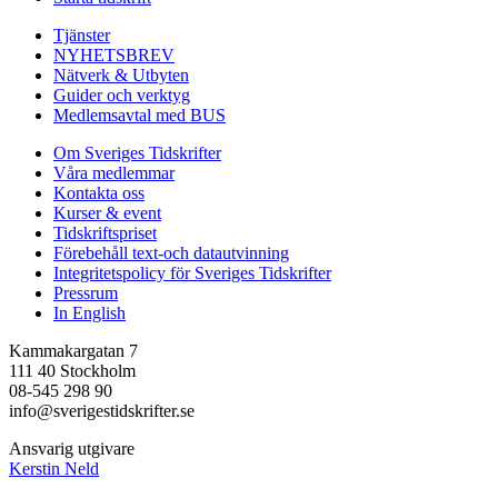
Tjänster
NYHETSBREV
Nätverk & Utbyten
Guider och verktyg
Medlemsavtal med BUS
Om Sveriges Tidskrifter
Våra medlemmar
Kontakta oss
Kurser & event
Tidskriftspriset
Förebehåll text-och datautvinning
Integritetspolicy för Sveriges Tidskrifter
Pressrum
In English
Kammakargatan 7
111 40 Stockholm
08-545 298 90
info@sverigestidskrifter.se
Ansvarig utgivare
Kerstin Neld