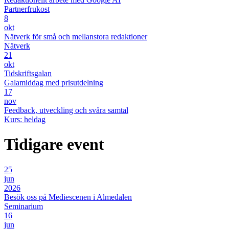
Partnerfrukost
8
okt
Nätverk för små och mellanstora redaktioner
Nätverk
21
okt
Tidskriftsgalan
Galamiddag med prisutdelning
17
nov
Feedback, utveckling och svåra samtal
Kurs: heldag
Tidigare event
25
jun
2026
Besök oss på Mediescenen i Almedalen
Seminarium
16
jun