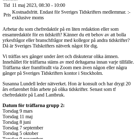
Tid
11 maj 2023, 08:30 - 10:00
Kostnadsfritt. Endast för Sveriges Tidskrifters medlemmar. :-
Pris
exklusive moms
Arbetar du som chefredaktör på en liten redaktion eller som
ensamredaktör för en tidskrift? Känner du ett behov av att bolla
yrkesfrågor eller branschfrågor med kollegor på andra tidskrifter?
Då är Sveriges Tidskrifters nätverk något för dig.
Vi träffas sex gånger under året och diskuterar olika ämnen.
Innehållet för träffarna stäms av med deltagarna innan varje tillfälle.
Träffarna sker framförallt via Zoom men även någon eller några
gånger på Sveriges Tidskrifters kontor i Stockholm.
Susanna Lundell leder nätverket. Hon är ​konsult och har drygt 20
års erfarenhet från arbete på olika tidskrifter. Senast som tf
chefredaktör på Land Lantbruk.
Datum för träffarna grupp 2:
Torsdag 9 mars
Torsdag 11 maj
Torsdag 8 juni
Torsdag 7 september
Torsdag 5 oktober
Torsdag 9 november