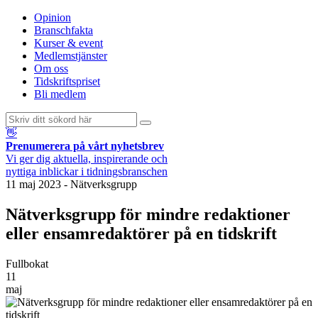
Opinion
Branschfakta
Kurser & event
Medlemstjänster
Om oss
Tidskriftspriset
Bli medlem
👋
Prenumerera på vårt nyhetsbrev
Vi ger dig aktuella, inspirerande och
nyttiga inblickar i tidningsbranschen
11 maj 2023
-
Nätverksgrupp
Nätverksgrupp för mindre redaktioner
eller ensamredaktörer på en tidskrift
Fullbokat
11
maj