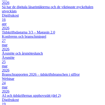
2026
Så har de digitala läsarintäkterna och de viktigaste nyckeltalen
utvecklats
Digifrukost
16
apr
2026
Tidskriftsdagarna 3/3 – Magasin 2.0
Konferens och branschmingel
27
mar
2026
Årsmöte och årsmöteslunch
Årsmöte
25
mar
2026
Branschrapporten 2026 – tidskriftsbranschen i siffror
Webinar
24
mar
2026
AI och tidskrifternas upphovsrätt (del 2)
Digifrukost
19