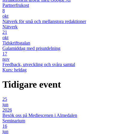
Partnerfrukost
8
okt
Nätverk för små och mellanstora redaktioner
Nätverk
21
okt
Tidskriftsgalan
Galamiddag med prisutdelning
17
nov
Feedback, utveckling och svåra samtal
Kurs: heldag
Tidigare event
25
jun
2026
Besök oss på Mediescenen i Almedalen
Seminarium
16
jun