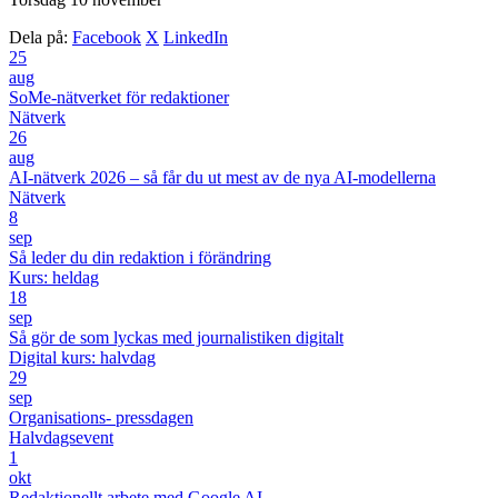
Dela på:
Facebook
X
LinkedIn
25
aug
SoMe-nätverket för redaktioner
Nätverk
26
aug
AI-nätverk 2026 – så får du ut mest av de nya AI-modellerna
Nätverk
8
sep
Så leder du din redaktion i förändring
Kurs: heldag
18
sep
Så gör de som lyckas med journalistiken digitalt
Digital kurs: halvdag
29
sep
Organisations- pressdagen
Halvdagsevent
1
okt
Redaktionellt arbete med Google AI