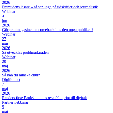
2026
Framtidens läsare – så ser unga på tidskrifter och journalistik
Webinar
4
jun
2026
Gör printmagasinet en comeback hos den unga publiken?
Webinar
27
maj
2026
Så utvecklas poddmarknaden
Webinar
20
maj
2026
Så kan du minska churn
Digifrukost
7
maj
2026
Readers first: Brukshundens resa från print till digitalt
Partnerwebbinar
5
maj