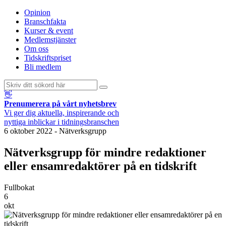
Opinion
Branschfakta
Kurser & event
Medlemstjänster
Om oss
Tidskriftspriset
Bli medlem
👋
Prenumerera på vårt nyhetsbrev
Vi ger dig aktuella, inspirerande och
nyttiga inblickar i tidningsbranschen
6 oktober 2022
-
Nätverksgrupp
Nätverksgrupp för mindre redaktioner
eller ensamredaktörer på en tidskrift
Fullbokat
6
okt