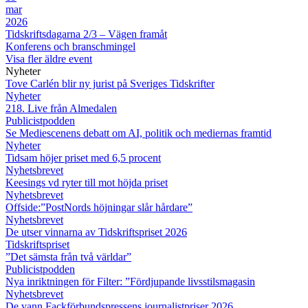
mar
2026
Tidskriftsdagarna 2/3 – Vägen framåt
Konferens och branschmingel
Visa fler äldre event
Nyheter
Tove Carlén blir ny jurist på Sveriges Tidskrifter
Nyheter
218. Live från Almedalen
Publicistpodden
Se Mediescenens debatt om AI, politik och mediernas framtid
Nyheter
Tidsam höjer priset med 6,5 procent
Nyhetsbrevet
Keesings vd ryter till mot höjda priset
Nyhetsbrevet
Offside:”PostNords höjningar slår hårdare”
Nyhetsbrevet
De utser vinnarna av Tidskriftspriset 2026
Tidskriftspriset
”Det sämsta från två världar”
Publicistpodden
Nya inriktningen för Filter: ”Fördjupande livsstilsmagasin
Nyhetsbrevet
De vann Fackförbundspressens journalistpriser 2026