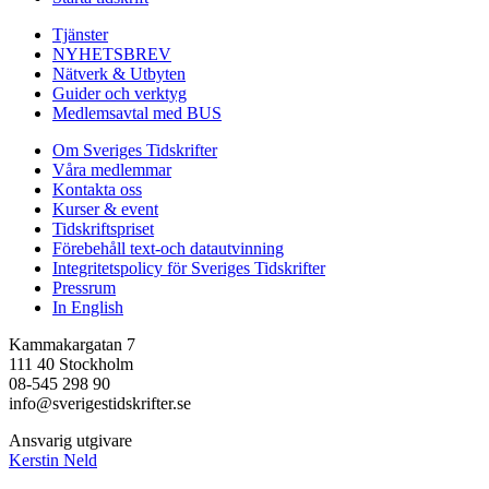
Tjänster
NYHETSBREV
Nätverk & Utbyten
Guider och verktyg
Medlemsavtal med BUS
Om Sveriges Tidskrifter
Våra medlemmar
Kontakta oss
Kurser & event
Tidskriftspriset
Förebehåll text-och datautvinning
Integritetspolicy för Sveriges Tidskrifter
Pressrum
In English
Kammakargatan 7
111 40 Stockholm
08-545 298 90
info@sverigestidskrifter.se
Ansvarig utgivare
Kerstin Neld