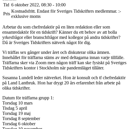
Tid
6 oktober 2022, 08:30 - 10:00
Kostnadsfritt. Endast för Sveriges Tidskrifters medlemmar. :-
Pris
exklusive moms
Arbetar du som chefredaktör på en liten redaktion eller som
ensamredaktör för en tidskrift? Känner du ett behov av att bolla
yrkesfrågor eller branschfrågor med kollegor på andra tidskrifter?
Då är Sveriges Tidskrifters nätverk något för dig.
Vi träffas sex gånger under året och diskuterar olika ämnen.
Innehållet för träffarna stäms av med deltagarna innan varje tillfälle.
Träffarna sker via Zoom men någon träff kan ske fysiskt på Sveriges
Tidskrifters kontor i Stockholm när pandemiläget tillåter.
Susanna Lundell leder nätverket. Hon är ​konsult och tf chefredaktör
på Land Lantbruk. Hon har drygt 20 års erfarenhet från arbete på
olika tidskrifter.
Datum för träffarna grupp 1:
Torsdag 10 mars
Tisdag 5 april
Torsdag 19 maj
Torsdag 8 september
Torsdag 6 oktober
Torsdag 10 november