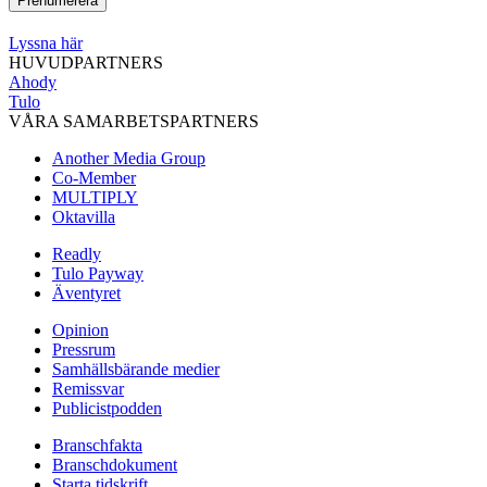
Lyssna här
HUVUDPARTNERS
Ahody
Tulo
VÅRA SAMARBETSPARTNERS
Another Media Group
Co-Member
MULTIPLY
Oktavilla
Readly
Tulo Payway
Äventyret
Opinion
Pressrum
Samhällsbärande medier
Remissvar
Publicistpodden
Branschfakta
Branschdokument
Starta tidskrift