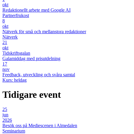
okt
Redaktionellt arbete med Google AI
Partnerfrukost
8
okt
Nätverk för små och mellanstora redaktioner
Nätverk
21
okt
Tidskriftsgalan
Galamiddag med prisutdelning
17
nov
Feedback, utveckling och svåra samtal
Kurs: heldag
Tidigare event
25
jun
2026
Besök oss på Mediescenen i Almedalen
Seminarium