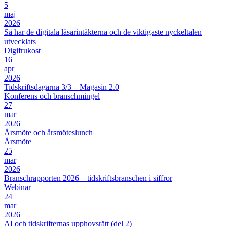
5
maj
2026
Så har de digitala läsarintäkterna och de viktigaste nyckeltalen
utvecklats
Digifrukost
16
apr
2026
Tidskriftsdagarna 3/3 – Magasin 2.0
Konferens och branschmingel
27
mar
2026
Årsmöte och årsmöteslunch
Årsmöte
25
mar
2026
Branschrapporten 2026 – tidskriftsbranschen i siffror
Webinar
24
mar
2026
AI och tidskrifternas upphovsrätt (del 2)