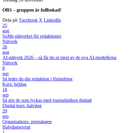
OBS – gruppen är fullbokad!
Dela på:
Facebook
X
LinkedIn
25
aug
SoMe-nätverket för redaktioner
Nätverk
26
aug
AI-nätverk 2026 – så får du ut mest av de nya AI-modellerna
Nätverk
8
sep
Så leder du din redaktion i förändring
Kurs: heldag
18
sep
Så gör de som lyckas med journalistiken digitalt
Digital kurs: halvdag
29
sep
Organisations- pressdagen
Halvdagsevent
1