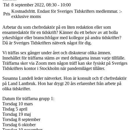
Tid
8 september 2022, 08:30 - 10:00
Kostnadsfritt. Endast för Sveriges Tidskrifters medlemmar. :-
Pris
exklusive moms
Arbetar du som chefredaktör på en liten redaktion eller som
ensamredaktör för en tidskrift? Känner du ett behov av att bolla
yrkesfrågor eller branschfrågor med kollegor på andra tidskrifter?
Då är Sveriges Tidskrifters nätverk något för dig.
Vi träffas sex gånger under året och diskuterar olika ämnen.
Innehållet för träffarna stäms av med deltagarna innan varje tillfälle.
Träffarna sker via Zoom men någon träff kan ske fysiskt på Sveriges
Tidskrifters kontor i Stockholm när pandemiläget tillåter.
Susanna Lundell leder nätverket. Hon är ​konsult och tf chefredaktör
på Land Lantbruk. Hon har drygt 20 års erfarenhet från arbete på
olika tidskrifter.
Datum för träffarna grupp 1:
Torsdag 10 mars
Tisdag 5 april
Torsdag 19 maj
Torsdag 8 september
Torsdag 6 oktober
Torsdag 10 november