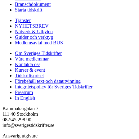
Branschdokument
Starta tidskrift
Tjänster
NYHETSBREV
Nätverk & Utbyten
Guider och verktyg
Medlemsavtal med BUS
Om Sveriges Tidskrifter
Våra medlemmar
Kontakta oss
Kurser & event
Tidskriftspriset
Förebehåll text-och datautvinning
Integritetspolicy för Sveriges Tidskrifter
Pressrum
In English
Kammakargatan 7
111 40 Stockholm
08-545 298 90
info@sverigestidskrifter.se
Ansvarig utgivare