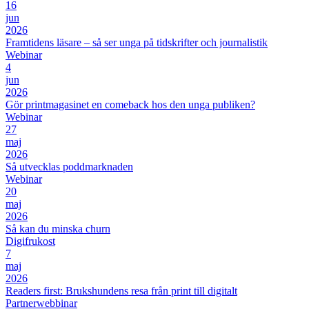
16
jun
2026
Framtidens läsare – så ser unga på tidskrifter och journalistik
Webinar
4
jun
2026
Gör printmagasinet en comeback hos den unga publiken?
Webinar
27
maj
2026
Så utvecklas poddmarknaden
Webinar
20
maj
2026
Så kan du minska churn
Digifrukost
7
maj
2026
Readers first: Brukshundens resa från print till digitalt
Partnerwebbinar