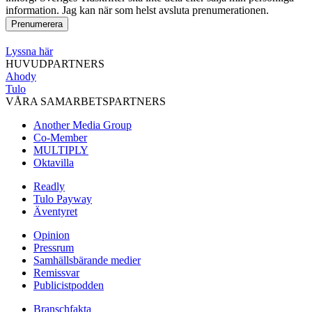
information. Jag kan när som helst avsluta prenumerationen.
Lyssna här
HUVUDPARTNERS
Ahody
Tulo
VÅRA SAMARBETSPARTNERS
Another Media Group
Co-Member
MULTIPLY
Oktavilla
Readly
Tulo Payway
Äventyret
Opinion
Pressrum
Samhällsbärande medier
Remissvar
Publicistpodden
Branschfakta