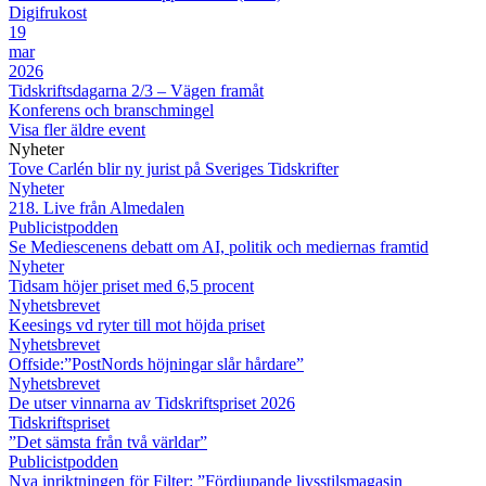
Digifrukost
19
mar
2026
Tidskriftsdagarna 2/3 – Vägen framåt
Konferens och branschmingel
Visa fler äldre event
Nyheter
Tove Carlén blir ny jurist på Sveriges Tidskrifter
Nyheter
218. Live från Almedalen
Publicistpodden
Se Mediescenens debatt om AI, politik och mediernas framtid
Nyheter
Tidsam höjer priset med 6,5 procent
Nyhetsbrevet
Keesings vd ryter till mot höjda priset
Nyhetsbrevet
Offside:”PostNords höjningar slår hårdare”
Nyhetsbrevet
De utser vinnarna av Tidskriftspriset 2026
Tidskriftspriset
”Det sämsta från två världar”
Publicistpodden
Nya inriktningen för Filter: ”Fördjupande livsstilsmagasin