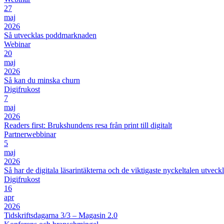
27
maj
2026
Så utvecklas poddmarknaden
Webinar
20
maj
2026
Så kan du minska churn
Digifrukost
7
maj
2026
Readers first: Brukshundens resa från print till digitalt
Partnerwebbinar
5
maj
2026
Så har de digitala läsarintäkterna och de viktigaste nyckeltalen utveckl
Digifrukost
16
apr
2026
Tidskriftsdagarna 3/3 – Magasin 2.0