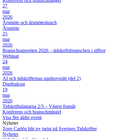
Konferens och branschmingel
27
mar
2026
Årsmöte och årsmöteslunch
Årsmöte
25
mar
2026
Branschrapporten 2026 – tidskriftsbranschen i siffror
Webinar
24
mar
2026
AI och tidskrifternas upphovsrätt (del 2)
Digifrukost
19
mar
2026
Tidskriftsdagarna 2/3 – Vägen framåt
Konferens och branschmingel
Visa fler äldre event
Nyheter
Tove Carlén blir ny jurist på Sveriges Tidskrifter
Nyheter