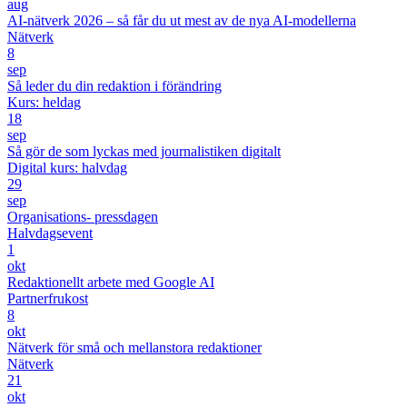
aug
AI-nätverk 2026 – så får du ut mest av de nya AI-modellerna
Nätverk
8
sep
Så leder du din redaktion i förändring
Kurs: heldag
18
sep
Så gör de som lyckas med journalistiken digitalt
Digital kurs: halvdag
29
sep
Organisations- pressdagen
Halvdagsevent
1
okt
Redaktionellt arbete med Google AI
Partnerfrukost
8
okt
Nätverk för små och mellanstora redaktioner
Nätverk
21
okt