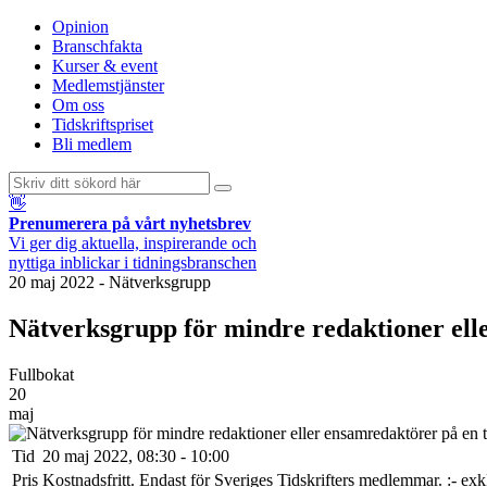
Opinion
Branschfakta
Kurser & event
Medlemstjänster
Om oss
Tidskriftspriset
Bli medlem
👋
Prenumerera på vårt nyhetsbrev
Vi ger dig aktuella, inspirerande och
nyttiga inblickar i tidningsbranschen
20 maj 2022
-
Nätverksgrupp
Nätverksgrupp för mindre redaktioner elle
Fullbokat
20
maj
Tid
20 maj 2022, 08:30 - 10:00
Pris
Kostnadsfritt. Endast för Sveriges Tidskrifters medlemmar. :- e