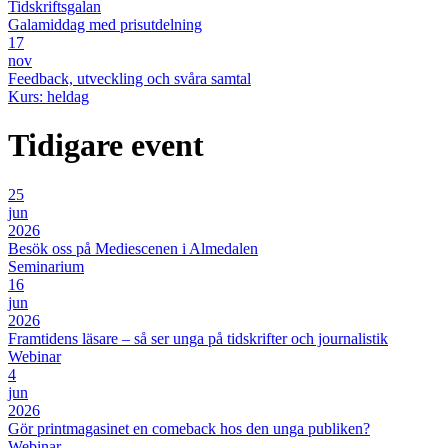
Tidskriftsgalan
Galamiddag med prisutdelning
17
nov
Feedback, utveckling och svåra samtal
Kurs: heldag
Tidigare event
25
jun
2026
Besök oss på Mediescenen i Almedalen
Seminarium
16
jun
2026
Framtidens läsare – så ser unga på tidskrifter och journalistik
Webinar
4
jun
2026
Gör printmagasinet en comeback hos den unga publiken?
Webinar