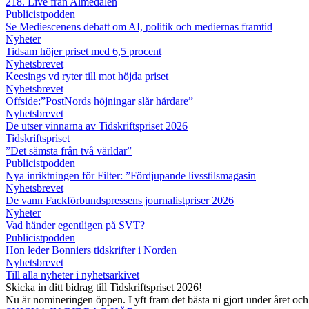
218. Live från Almedalen
Publicistpodden
Se Mediescenens debatt om AI, politik och mediernas framtid
Nyheter
Tidsam höjer priset med 6,5 procent
Nyhetsbrevet
Keesings vd ryter till mot höjda priset
Nyhetsbrevet
Offside:”PostNords höjningar slår hårdare”
Nyhetsbrevet
De utser vinnarna av Tidskriftspriset 2026
Tidskriftspriset
”Det sämsta från två världar”
Publicistpodden
Nya inriktningen för Filter: ”Fördjupande livsstilsmagasin
Nyhetsbrevet
De vann Fackförbundspressens journalistpriser 2026
Nyheter
Vad händer egentligen på SVT?
Publicistpodden
Hon leder Bonniers tidskrifter i Norden
Nyhetsbrevet
Till alla nyheter i nyhetsarkivet
Skicka in ditt bidrag till Tidskriftspriset 2026!
Nu är nomineringen öppen. Lyft fram det bästa ni gjort under året oc