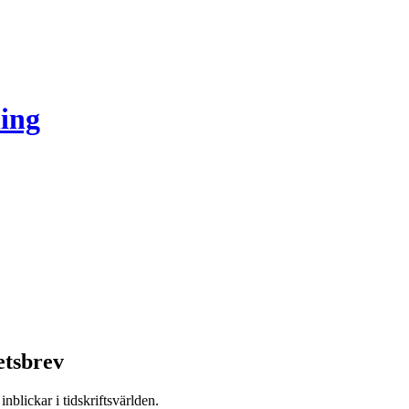
ing
etsbrev
nblickar i tidskriftsvärlden.