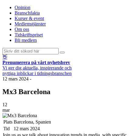
Opinion
Branschfakta
Kurser & event
Medlemstjänster
Om oss
Tidskriftspriset
Bli medlem
👋
Prenumerera på vårt nyhetsbrev
Vi ger dig aktuella, inspirerande och
nyttiga inblickar i tidningsbranschen
12 mars 2024
-
Mx3 Barcelona
12
mar
Plats
Barcelona, Spanien
Tid
12 mars 2024
Join us as we talk about innovation trends in media, with specific