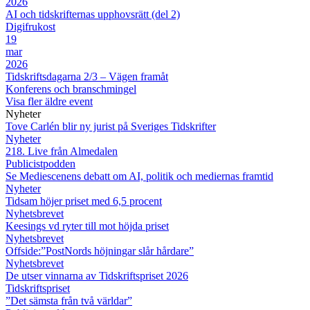
2026
AI och tidskrifternas upphovsrätt (del 2)
Digifrukost
19
mar
2026
Tidskriftsdagarna 2/3 – Vägen framåt
Konferens och branschmingel
Visa fler äldre event
Nyheter
Tove Carlén blir ny jurist på Sveriges Tidskrifter
Nyheter
218. Live från Almedalen
Publicistpodden
Se Mediescenens debatt om AI, politik och mediernas framtid
Nyheter
Tidsam höjer priset med 6,5 procent
Nyhetsbrevet
Keesings vd ryter till mot höjda priset
Nyhetsbrevet
Offside:”PostNords höjningar slår hårdare”
Nyhetsbrevet
De utser vinnarna av Tidskriftspriset 2026
Tidskriftspriset
”Det sämsta från två världar”