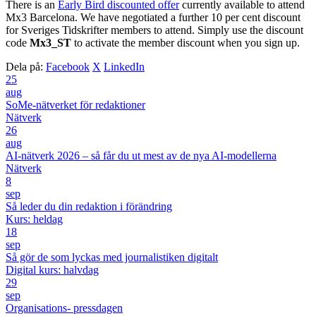
There is an
Early Bird discounted offer
currently available to attend
Mx3 Barcelona. We have negotiated a further 10 per cent discount
for Sveriges Tidskrifter members to attend. Simply use the discount
code
Mx3_ST
to activate the member discount when you sign up.
Dela på:
Facebook
X
LinkedIn
25
aug
SoMe-nätverket för redaktioner
Nätverk
26
aug
AI-nätverk 2026 – så får du ut mest av de nya AI-modellerna
Nätverk
8
sep
Så leder du din redaktion i förändring
Kurs: heldag
18
sep
Så gör de som lyckas med journalistiken digitalt
Digital kurs: halvdag
29
sep
Organisations- pressdagen