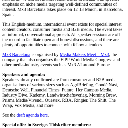
emphasis on niche media targeting well-defined communities of
interest. Mx3 Barcelona takes place on 12-13 March, in Barcelona,
Spain.
This English-medium, international event exists for special interest
content creators, consumer media and B2B media. The event takes
an informal, conversational approach. All speaker sessions are off
the record to facilitate open and honest discussions, and there are
plenty of opportunities to connect with fellow attendees.
Mx3 Barcelona
is organised by
Media Makers Meet – Mx3
, the
company that also organises the FIPP World Media Congress and
other media-industry events such as Mx3 AI around Europe.
Speakers and agenda:
Speakers already confirmed are from consumer and B2B media
organisations of various sizes such as AgriBriefing, Condé Nast,
Deutsche Well, Financial Times, Future, Her Campus Media,
Industry Dive, Kademy, Landwirtschaftsverlag, Morning Brew,
Prisma Media/Vivendi, Questex, RBA, Ringier, The Shift, The
Wrap, Vox Media, and more.
See the
draft agenda here
.
Special offer to Sveriges Tidskrifter members: