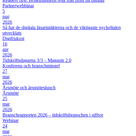
Readers first: Brukshundens resa från print till digitalt
Partnerwebbinar
5
maj
2026
Så har de digitala läsarintäkterna och de viktigaste nyckeltalen
utvecklats
Digifrukost
16
apr
2026
Tidskriftsdagarna 3/3 – Magasin 2.0
Konferens och branschmingel
27
mar
2026
Årsmöte och årsmöteslunch
Årsmöte
25
mar
2026
Branschrapporten 2026 – tidskriftsbranschen i siffror
Webinar
24
mar