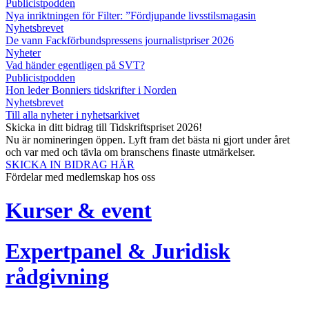
Publicistpodden
Nya inriktningen för Filter: ”Fördjupande livsstilsmagasin
Nyhetsbrevet
De vann Fackförbundspressens journalistpriser 2026
Nyheter
Vad händer egentligen på SVT?
Publicistpodden
Hon leder Bonniers tidskrifter i Norden
Nyhetsbrevet
Till alla nyheter i nyhetsarkivet
Skicka in ditt bidrag till Tidskriftspriset 2026!
Nu är nomineringen öppen. Lyft fram det bästa ni gjort under året
och var med och tävla om branschens finaste utmärkelser.
SKICKA IN BIDRAG HÄR
Fördelar med medlemskap hos oss
Kurser & event
Expertpanel & Juridisk
rådgivning