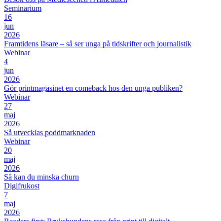
Seminarium
16
jun
2026
Framtidens läsare – så ser unga på tidskrifter och journalistik
Webinar
4
jun
2026
Gör printmagasinet en comeback hos den unga publiken?
Webinar
27
maj
2026
Så utvecklas poddmarknaden
Webinar
20
maj
2026
Så kan du minska churn
Digifrukost
7
maj
2026