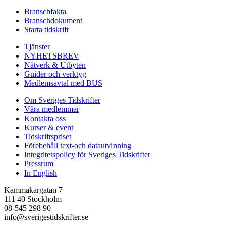
Branschfakta
Branschdokument
Starta tidskrift
Tjänster
NYHETSBREV
Nätverk & Utbyten
Guider och verktyg
Medlemsavtal med BUS
Om Sveriges Tidskrifter
Våra medlemmar
Kontakta oss
Kurser & event
Tidskriftspriset
Förebehåll text-och datautvinning
Integritetspolicy för Sveriges Tidskrifter
Pressrum
In English
Kammakargatan 7
111 40 Stockholm
08-545 298 90
info@sverigestidskrifter.se