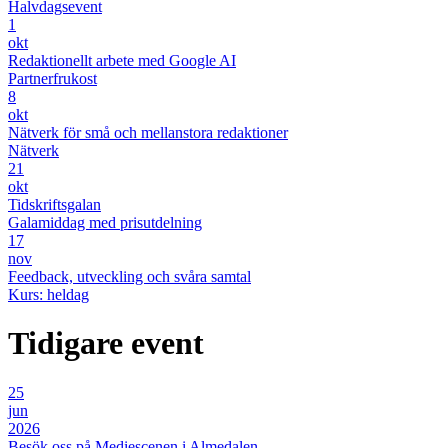
Halvdagsevent
1
okt
Redaktionellt arbete med Google AI
Partnerfrukost
8
okt
Nätverk för små och mellanstora redaktioner
Nätverk
21
okt
Tidskriftsgalan
Galamiddag med prisutdelning
17
nov
Feedback, utveckling och svåra samtal
Kurs: heldag
Tidigare event
25
jun
2026
Besök oss på Mediescenen i Almedalen