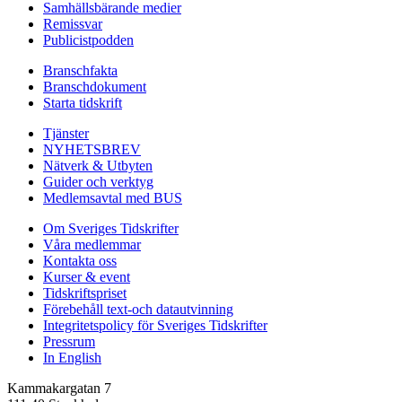
Samhällsbärande medier
Remissvar
Publicistpodden
Branschfakta
Branschdokument
Starta tidskrift
Tjänster
NYHETSBREV
Nätverk & Utbyten
Guider och verktyg
Medlemsavtal med BUS
Om Sveriges Tidskrifter
Våra medlemmar
Kontakta oss
Kurser & event
Tidskriftspriset
Förebehåll text-och datautvinning
Integritetspolicy för Sveriges Tidskrifter
Pressrum
In English
Kammakargatan 7