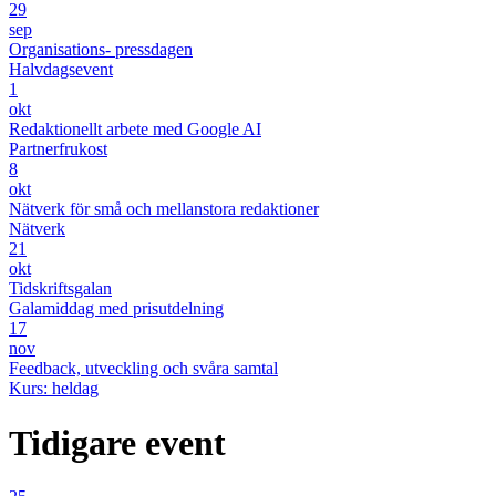
29
sep
Organisations- pressdagen
Halvdagsevent
1
okt
Redaktionellt arbete med Google AI
Partnerfrukost
8
okt
Nätverk för små och mellanstora redaktioner
Nätverk
21
okt
Tidskriftsgalan
Galamiddag med prisutdelning
17
nov
Feedback, utveckling och svåra samtal
Kurs: heldag
Tidigare event