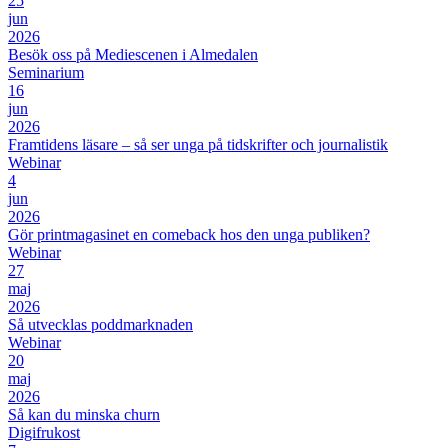
25
jun
2026
Besök oss på Mediescenen i Almedalen
Seminarium
16
jun
2026
Framtidens läsare – så ser unga på tidskrifter och journalistik
Webinar
4
jun
2026
Gör printmagasinet en comeback hos den unga publiken?
Webinar
27
maj
2026
Så utvecklas poddmarknaden
Webinar
20
maj
2026
Så kan du minska churn
Digifrukost