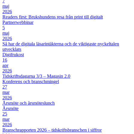
7
maj
2026
Readers first: Brukshundens resa från print till digitalt
Partnerwebbinar
5
maj
2026
Så har de digitala läsarintäkterna och de viktigaste nyckeltalen
utvecklats
Digifrukost
16
apr
2026
Tidskriftsdagarna 3/3 – Magasin 2.0
Konferens och branschmingel
27
mar
2026
Årsmöte och årsmöteslunch
Årsmöte
25
mar
2026
Branschrapporten 2026 – tidskriftsbranschen i siffror