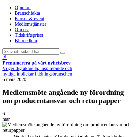
Opinion
Branschfakta
Kurser & event
Medlemstjänster
Om oss
Tidskriftspriset
Bli medlem
👋
Prenumerera på vårt nyhetsbrev
Vi ger dig aktuella, inspirerande och
nyttiga inblickar i tidningsbranschen
6 mars 2020
-
Medlemsmöte angående ny förordning
om producentansvar och returpapper
6
mar
World Trade Center, Klarabergsviadukten 70, Stockholm.