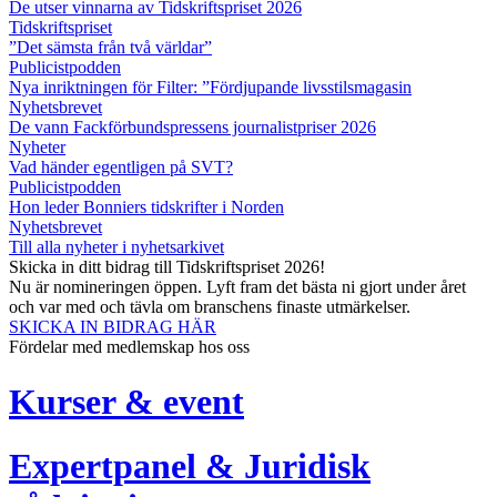
De utser vinnarna av Tidskriftspriset 2026
Tidskriftspriset
”Det sämsta från två världar”
Publicistpodden
Nya inriktningen för Filter: ”Fördjupande livsstilsmagasin
Nyhetsbrevet
De vann Fackförbundspressens journalistpriser 2026
Nyheter
Vad händer egentligen på SVT?
Publicistpodden
Hon leder Bonniers tidskrifter i Norden
Nyhetsbrevet
Till alla nyheter i nyhetsarkivet
Skicka in ditt bidrag till Tidskriftspriset 2026!
Nu är nomineringen öppen. Lyft fram det bästa ni gjort under året
och var med och tävla om branschens finaste utmärkelser.
SKICKA IN BIDRAG HÄR
Fördelar med medlemskap hos oss
Kurser & event
Expertpanel & Juridisk