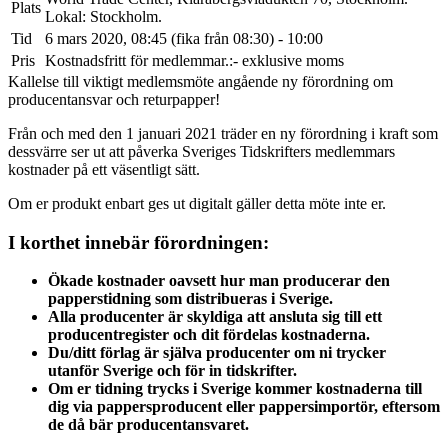
Plats
Lokal: Stockholm.
Tid
6 mars 2020, 08:45 (fika från 08:30) - 10:00
Pris
Kostnadsfritt för medlemmar.:- exklusive moms
Kallelse till viktigt medlemsmöte angående ny förordning om
producentansvar och returpapper!
Från och med den 1 januari 2021 träder en ny förordning i kraft som
dessvärre ser ut att påverka Sveriges Tidskrifters medlemmars
kostnader på ett väsentligt sätt.
Om er produkt enbart ges ut digitalt gäller detta möte inte er.
I korthet innebär förordningen:
Ökade kostnader oavsett hur man producerar den
papperstidning som distribueras i Sverige.
Alla producenter är skyldiga att ansluta sig till ett
producentregister och dit fördelas kostnaderna.
Du/ditt förlag är själva producenter om ni trycker
utanför Sverige och för in tidskrifter.
Om er tidning trycks i Sverige kommer kostnaderna till
dig via pappersproducent eller pappersimportör, eftersom
de då bär producentansvaret.