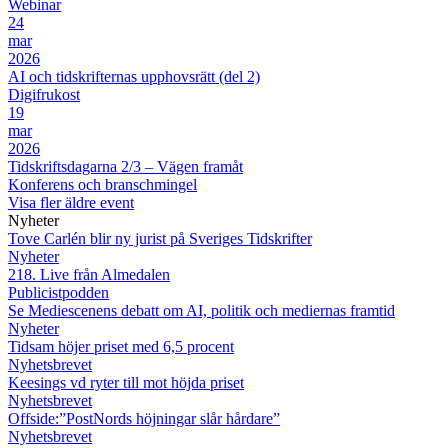
Webinar
24
mar
2026
AI och tidskrifternas upphovsrätt (del 2)
Digifrukost
19
mar
2026
Tidskriftsdagarna 2/3 – Vägen framåt
Konferens och branschmingel
Visa fler äldre event
Nyheter
Tove Carlén blir ny jurist på Sveriges Tidskrifter
Nyheter
218. Live från Almedalen
Publicistpodden
Se Mediescenens debatt om AI, politik och mediernas framtid
Nyheter
Tidsam höjer priset med 6,5 procent
Nyhetsbrevet
Keesings vd ryter till mot höjda priset
Nyhetsbrevet
Offside:”PostNords höjningar slår hårdare”
Nyhetsbrevet