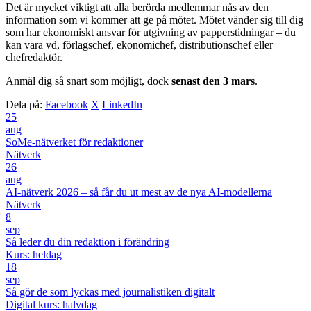
Det är mycket viktigt att alla berörda medlemmar nås av den
information som vi kommer att ge på mötet. Mötet vänder sig till dig
som har ekonomiskt ansvar för utgivning av papperstidningar – du
kan vara vd, förlagschef, ekonomichef, distributionschef eller
chefredaktör.
Anmäl dig så snart som möjligt, dock
senast den 3 mars
.
Dela på:
Facebook
X
LinkedIn
25
aug
SoMe-nätverket för redaktioner
Nätverk
26
aug
AI-nätverk 2026 – så får du ut mest av de nya AI-modellerna
Nätverk
8
sep
Så leder du din redaktion i förändring
Kurs: heldag
18
sep
Så gör de som lyckas med journalistiken digitalt
Digital kurs: halvdag