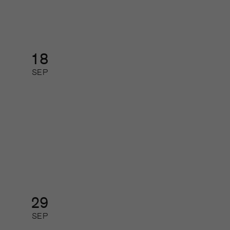
Kurs: heldag
18
SEP
Så gör de som lyckas med
journalistiken digitalt
Digital kurs: halvdag
29
SEP