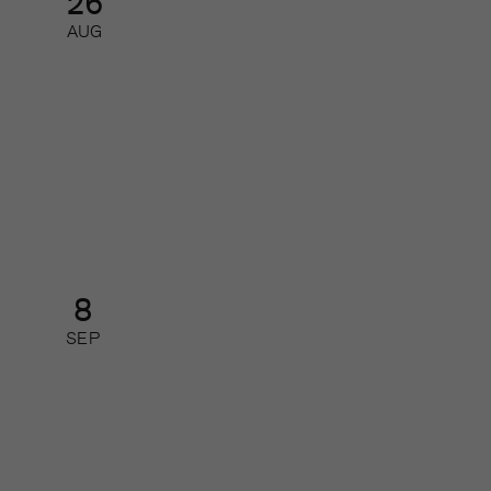
26
AUG
AI-nätverk 2026 – så får du ut
mest av de nya AI-modellerna
Nätverk
8
SEP
Så leder du din redaktion i
förändring