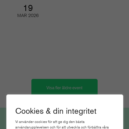
19
MAR
2026
Tidskriftsdagarna 2/3 – Vägen
framåt
Konferens och branschmingel
Visa fler äldre event
Cookies & din integritet
Vi använder cookies för att ge dig den bästa
Nyheter
användarupplevelsen och för att utveckla och förbättra våra