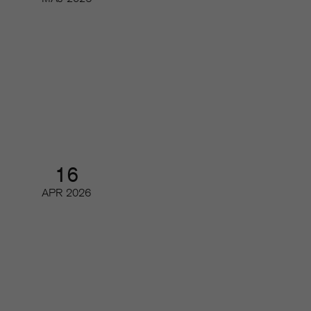
Så har de digitala läsarintäkterna
och de viktigaste nyckeltalen
utvecklats
Digifrukost
16
APR
2026
Tidskriftsdagarna 3/3 – Magasin
2.0
Konferens och branschmingel