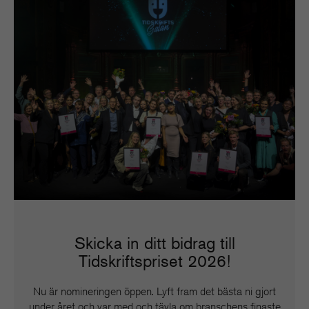
Skicka in ditt bidrag till
Tidskriftspriset 2026!
Nu är nomineringen öppen. Lyft fram det bästa ni gjort
under året och var med och tävla om branschens finaste