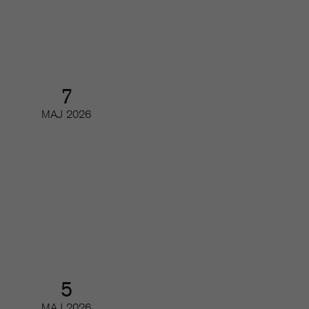
Digifrukost
7
MAJ
2026
Readers first: Brukshundens resa
från print till digitalt
Partnerwebbinar
5
MAJ
2026