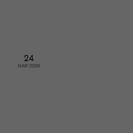
Branschrapporten 2026 –
tidskriftsbranschen i siffror
Webinar
24
MAR
2026
AI och tidskrifternas upphovsrätt
(del 2)
Digifrukost