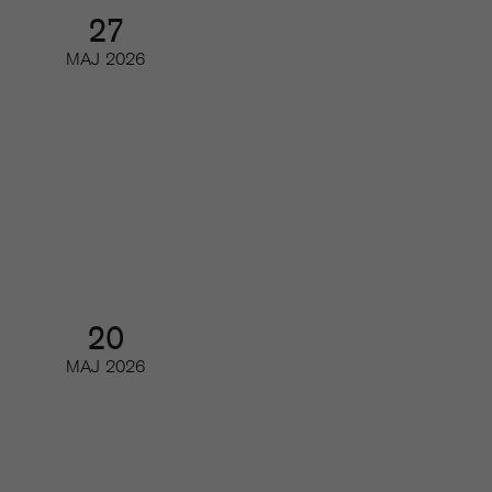
27
MAJ
2026
Så utvecklas poddmarknaden
Webinar
20
MAJ
2026
Så kan du minska churn