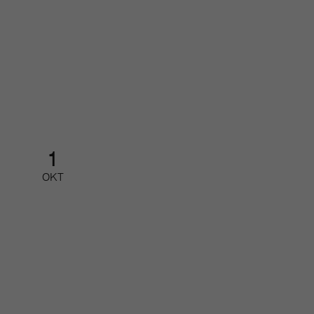
Organisations- pressdagen
Halvdagsevent
1
OKT
Redaktionellt arbete med Google
AI
Partnerfrukost