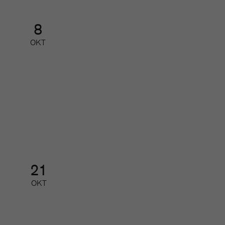
8
OKT
Nätverk för små och mellanstora
redaktioner
Nätverk
21
OKT