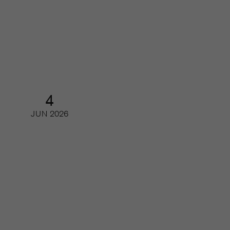
Framtidens läsare – så ser unga på
tidskrifter och journalistik
Webinar
4
JUN
2026
Gör printmagasinet en comeback
hos den unga publiken?
Webinar