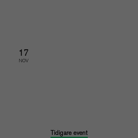
Tidskriftsgalan
Galamiddag med prisutdelning
17
NOV
Feedback, utveckling och svåra
samtal
Kurs: heldag
Tidigare event