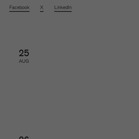
Facebook
X
LinkedIn
25
AUG
SoMe-nätverket för redaktioner
Nätverk