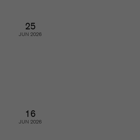
25
JUN
2026
Besök oss på Mediescenen i
Almedalen
Seminarium
16
JUN
2026