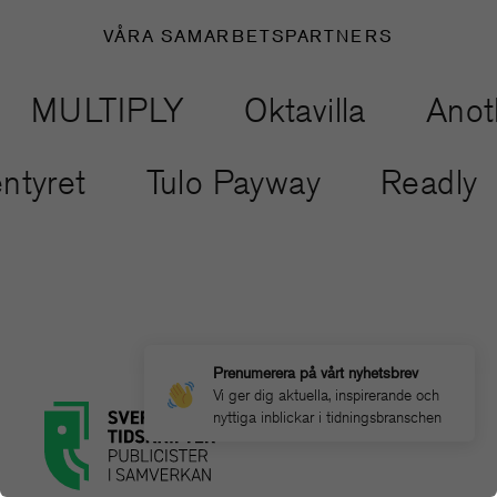
VÅRA SAMARBETSPARTNERS
LTIPLY
Oktavilla
Another M
Äventyret
Tulo Payway
Re
Prenumerera på vårt nyhetsbrev
Vi ger dig aktuella, inspirerande och
nyttiga inblickar i tidningsbranschen