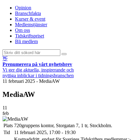
Opinion
Branschfakta
Kurser & event
Medlemstjänster
Om oss
Tidskriftspriset
Bli medlem
👋
Prenumerera på vårt nyhetsbrev
Vi ger dig aktuella, inspirerande och
nyttiga inblickar i tidningsbranschen
11 februari 2025
-
MediaAW
MediaAW
11
feb
Plats
720gruppens kontor, Storgatan 7, 1 tr, Stockholm.
Tid
11 februari 2025, 17:00 - 19:30
Kostnadsfritt, endast för Sveriges Tidskrifters medlemmar.:-