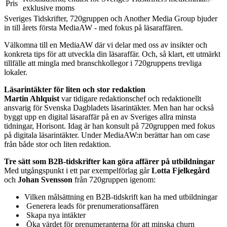
Pris
exklusive moms
Sveriges Tidskrifter, 720gruppen och Another Media Group bjuder
in till årets första MediaAW - med fokus på läsaraffären.
Välkomna till en MediaAW där vi delar med oss av insikter och
konkreta tips för att utveckla din läsaraffär. Och, så klart, ett utmärkt
tillfälle att mingla med branschkollegor i 720gruppens trevliga
lokaler.
Läsarintäkter för liten och stor redaktion
Martin Ahlquist
var tidigare redaktionschef och redaktionellt
ansvarig för Svenska Dagbladets läsarintäkter. Men han har också
byggt upp en digital läsaraffär på en av Sveriges allra minsta
tidningar, Horisont. Idag är han konsult på 720gruppen med fokus
på digitala läsarintäkter. Under MediaAW:n berättar han om case
från både stor och liten redaktion.
Tre sätt som B2B-tidskrifter kan göra affärer på utbildningar
Med utgångspunkt i ett par exempelförlag går
Lotta Fjelkegård
och
Johan Svensson
från 720gruppen igenom:
Vilken målsättning en B2B-tidskrift kan ha med utbildningar
Generera leads för prenumerationsaffären
Skapa nya intäkter
Öka värdet för prenumeranterna för att minska churn