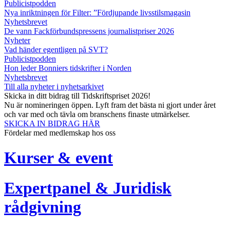
Publicistpodden
Nya inriktningen för Filter: ”Fördjupande livsstilsmagasin
Nyhetsbrevet
De vann Fackförbundspressens journalistpriser 2026
Nyheter
Vad händer egentligen på SVT?
Publicistpodden
Hon leder Bonniers tidskrifter i Norden
Nyhetsbrevet
Till alla nyheter i nyhetsarkivet
Skicka in ditt bidrag till Tidskriftspriset 2026!
Nu är nomineringen öppen. Lyft fram det bästa ni gjort under året
och var med och tävla om branschens finaste utmärkelser.
SKICKA IN BIDRAG HÄR
Fördelar med medlemskap hos oss
Kurser & event
Expertpanel & Juridisk
rådgivning