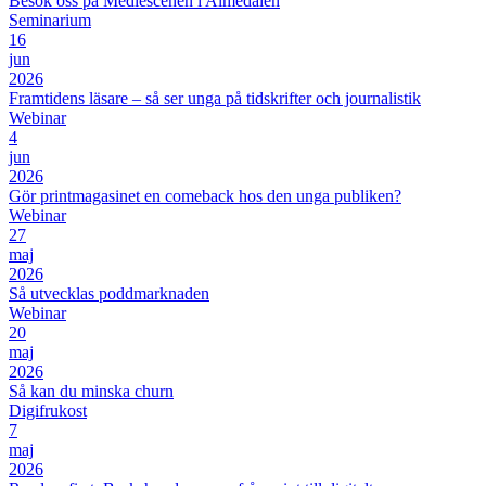
Besök oss på Mediescenen i Almedalen
Seminarium
16
jun
2026
Framtidens läsare – så ser unga på tidskrifter och journalistik
Webinar
4
jun
2026
Gör printmagasinet en comeback hos den unga publiken?
Webinar
27
maj
2026
Så utvecklas poddmarknaden
Webinar
20
maj
2026
Så kan du minska churn
Digifrukost
7
maj
2026