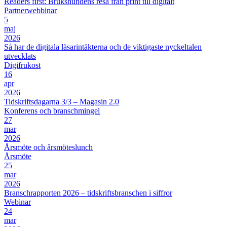
Readers first: Brukshundens resa från print till digitalt
Partnerwebbinar
5
maj
2026
Så har de digitala läsarintäkterna och de viktigaste nyckeltalen
utvecklats
Digifrukost
16
apr
2026
Tidskriftsdagarna 3/3 – Magasin 2.0
Konferens och branschmingel
27
mar
2026
Årsmöte och årsmöteslunch
Årsmöte
25
mar
2026
Branschrapporten 2026 – tidskriftsbranschen i siffror
Webinar
24
mar