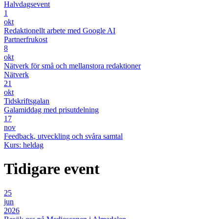
Halvdagsevent
1
okt
Redaktionellt arbete med Google AI
Partnerfrukost
8
okt
Nätverk för små och mellanstora redaktioner
Nätverk
21
okt
Tidskriftsgalan
Galamiddag med prisutdelning
17
nov
Feedback, utveckling och svåra samtal
Kurs: heldag
Tidigare event
25
jun
2026