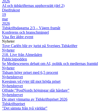
2026
AI och tidskrifternas upphovsrätt (del 2)
Digifrukost
19
mar
2026
Tidskriftsdagarna 2/3 – Vägen framåt
Konferens och branschmingel
Visa fler äldre event
Nyheter
Tove Carlén blir ny jurist på Sveriges Tidskrifter
Nyheter
218. Live från Almedalen
Publicistpodden
Se Mediescenens debatt om AI, politik och mediernas framtid
Nyheter
Tidsam höjer priset med 6,5 procent
Nyhetsbrevet
Keesings vd ryter till mot höjda priset
Nyhetsbrevet
Offside:”PostNords höjningar slår hårdare”
Nyhetsbrevet
De utser vinnarna av Tidskriftspriset 2026
Tidskriftspriset
”Det sämsta från två världar”