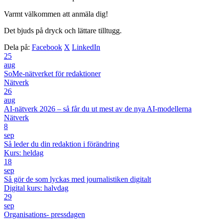
Varmt välkommen att anmäla dig!
Det bjuds på dryck och lättare tilltugg.
Dela på:
Facebook
X
LinkedIn
25
aug
SoMe-nätverket för redaktioner
Nätverk
26
aug
AI-nätverk 2026 – så får du ut mest av de nya AI-modellerna
Nätverk
8
sep
Så leder du din redaktion i förändring
Kurs: heldag
18
sep
Så gör de som lyckas med journalistiken digitalt
Digital kurs: halvdag
29
sep
Organisations- pressdagen