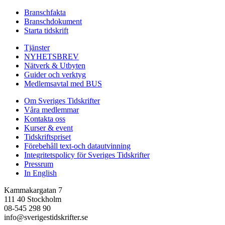
Branschfakta
Branschdokument
Starta tidskrift
Tjänster
NYHETSBREV
Nätverk & Utbyten
Guider och verktyg
Medlemsavtal med BUS
Om Sveriges Tidskrifter
Våra medlemmar
Kontakta oss
Kurser & event
Tidskriftspriset
Förebehåll text-och datautvinning
Integritetspolicy för Sveriges Tidskrifter
Pressrum
In English
Kammakargatan 7
111 40 Stockholm
08-545 298 90
info@sverigestidskrifter.se