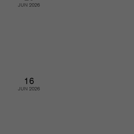
JUN
2026
Besök oss på Mediescenen i
Almedalen
Seminarium
16
JUN
2026
Framtidens läsare – så ser unga på
tidskrifter och journalistik
Webinar