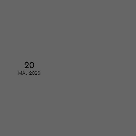
Så utvecklas poddmarknaden
Webinar
20
MAJ
2026
Så kan du minska churn
Digifrukost