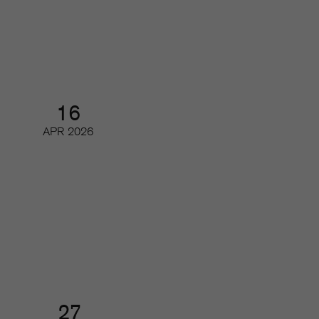
utvecklats
Digifrukost
16
APR
2026
Tidskriftsdagarna 3/3 – Magasin
2.0
Konferens och branschmingel
27