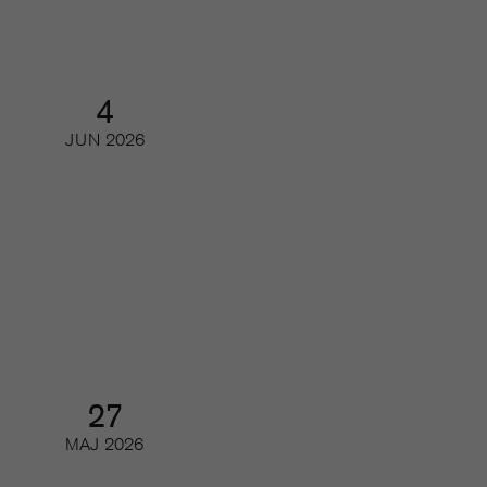
4
JUN
2026
Gör printmagasinet en comeback
hos den unga publiken?
Webinar
27
MAJ
2026