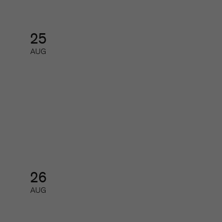
25
AUG
SoMe-nätverket för redaktioner
Nätverk
26
AUG