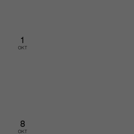
Halvdagsevent
1
OKT
Redaktionellt arbete med Google
AI
Partnerfrukost
8
OKT