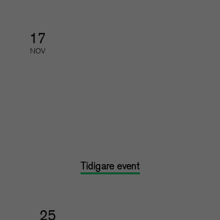
17
NOV
Feedback, utveckling och svåra
samtal
Kurs: heldag
Tidigare event
25