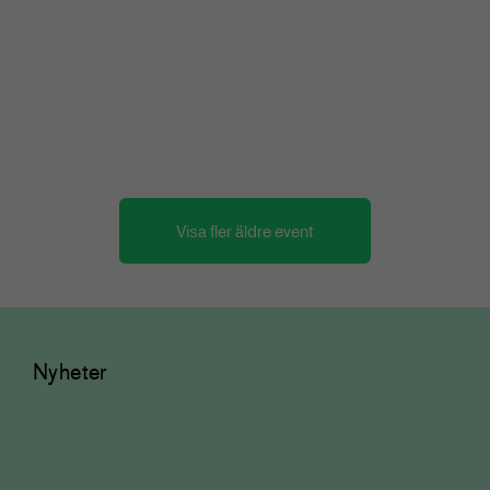
Tidskriftsdagarna 2/3 – Vägen
framåt
Konferens och branschmingel
Visa fler äldre event
Nyheter