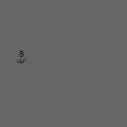
AI-nätverk 2026 – så får du ut
mest av de nya AI-modellerna
Nätverk
8
SEP
Så leder du din redaktion i
förändring
Kurs: heldag