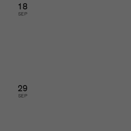
18
SEP
Så gör de som lyckas med
journalistiken digitalt
Digital kurs: halvdag
29
SEP
Organisations- pressdagen