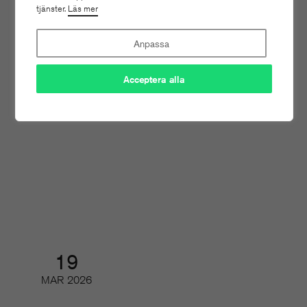
tjänster.
Läs mer
Anpassa
24
Acceptera alla
MAR
2026
AI och tidskrifternas upphovsrätt
(del 2)
Digifrukost
19
MAR
2026