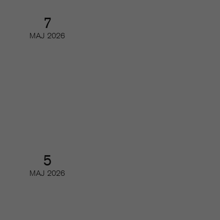
7
MAJ
2026
Readers first: Brukshundens resa
från print till digitalt
Partnerwebbinar
5
MAJ
2026
Så har de digitala läsarintäkterna
och de viktigaste nyckeltalen