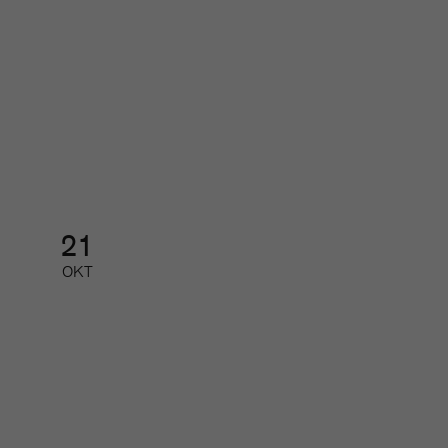
Nätverk för små och mellanstora
redaktioner
Nätverk
21
OKT
Tidskriftsgalan
Galamiddag med prisutdelning