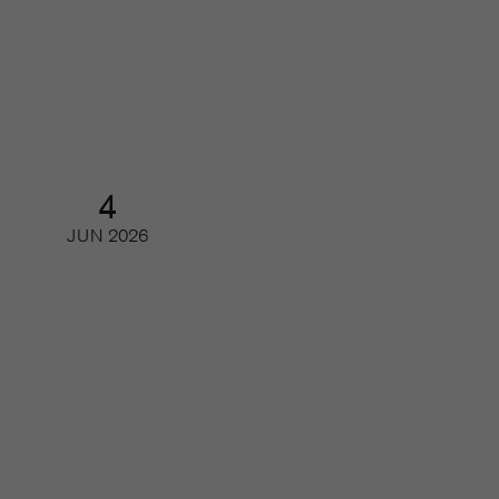
Framtidens läsare – så ser unga på
tidskrifter och journalistik
Webinar
4
JUN
2026
Gör printmagasinet en comeback
hos den unga publiken?
Webinar