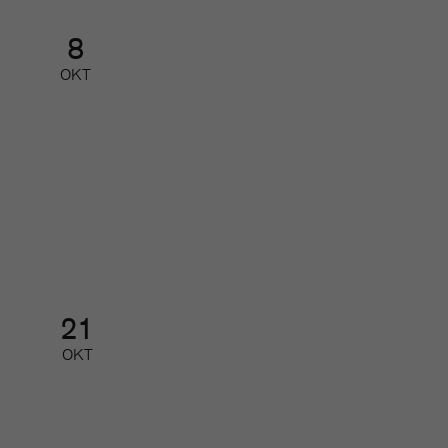
8
OKT
Nätverk för små och mellanstora
redaktioner
Nätverk
21
OKT