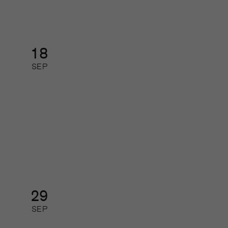
18
SEP
Så gör de som lyckas med
journalistiken digitalt
Digital kurs: halvdag
29
SEP