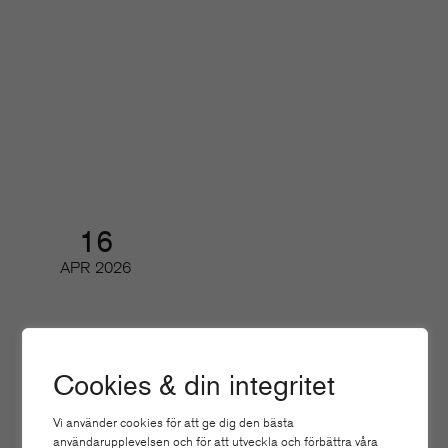
Så har de digitala läsarintäkterna
och de viktigaste nyckeltalen
utvecklats
Digifrukost
16
APR
2026
Tidskriftsdagarna 3/3 – Magasin
2.0
Cookies & din integritet
Konferens och branschmingel
Vi använder cookies för att ge dig den bästa
användarupplevelsen och för att utveckla och förbättra våra