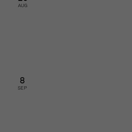
AUG
AI-nätverk 2026 – så får du ut
mest av de nya AI-modellerna
Nätverk
8
SEP
Så leder du din redaktion i
förändring
Kurs: heldag