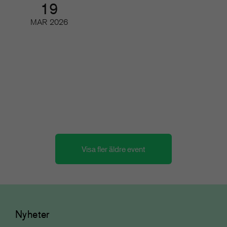
19
MAR
2026
Tidskriftsdagarna 2/3 – Vägen
framåt
Konferens och branschmingel
Visa fler äldre event
Nyheter