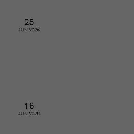
25
JUN
2026
Besök oss på Mediescenen i
Almedalen
Seminarium
16
JUN
2026