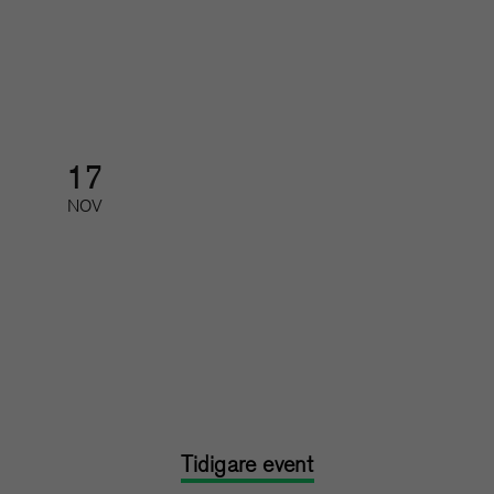
Tidskriftsgalan
Galamiddag med prisutdelning
17
NOV
Feedback, utveckling och svåra
samtal
Kurs: heldag
Tidigare event