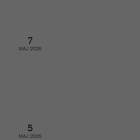
Digifrukost
7
MAJ
2026
Readers first: Brukshundens resa
från print till digitalt
Partnerwebbinar
5
MAJ
2026