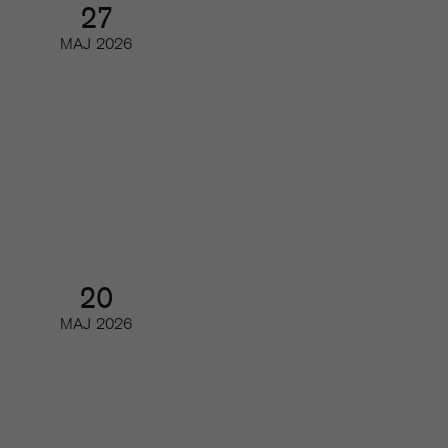
27
MAJ
2026
Så utvecklas poddmarknaden
Webinar
20
MAJ
2026
Så kan du minska churn