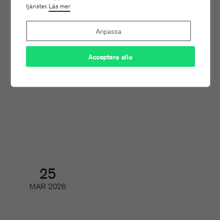
tjänster.
Läs mer
Anpassa
27
MAR
2026
Acceptera alla
Årsmöte och årsmöteslunch
Årsmöte
25
MAR
2026