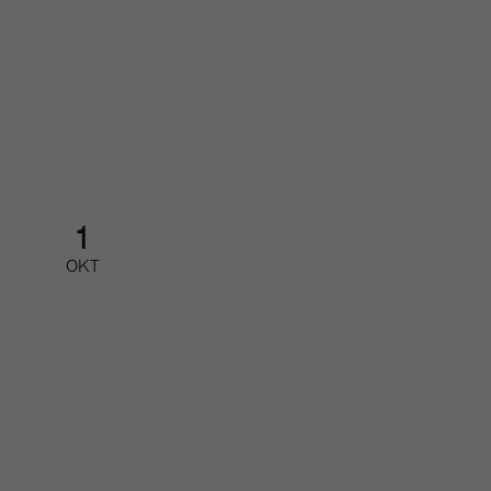
Organisations- pressdagen
Halvdagsevent
1
OKT
Redaktionellt arbete med Google
AI
Partnerfrukost