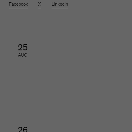
Facebook
X
LinkedIn
25
AUG
SoMe-nätverket för redaktioner
Nätverk
26