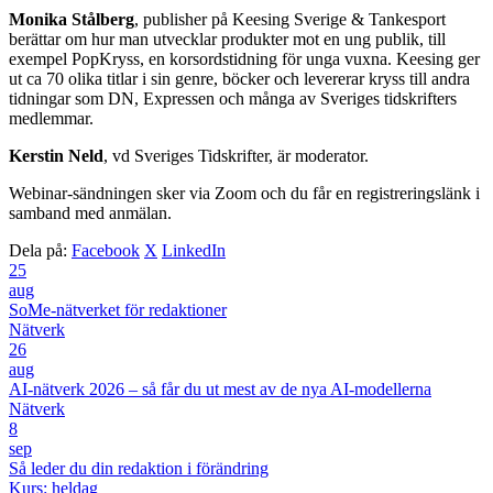
Monika Stålberg
, publisher på Keesing Sverige & Tankesport
berättar om hur man utvecklar produkter mot en ung publik, till
exempel PopKryss, en korsordstidning för unga vuxna. Keesing ger
ut ca 70 olika titlar i sin genre, böcker och levererar kryss till andra
tidningar som DN, Expressen och många av Sveriges tidskrifters
medlemmar.
Kerstin Neld
, vd Sveriges Tidskrifter, är moderator.
Webinar-sändningen sker via Zoom och du får en registreringslänk i
samband med anmälan.
Dela på:
Facebook
X
LinkedIn
25
aug
SoMe-nätverket för redaktioner
Nätverk
26
aug
AI-nätverk 2026 – så får du ut mest av de nya AI-modellerna
Nätverk
8
sep
Så leder du din redaktion i förändring
Kurs: heldag