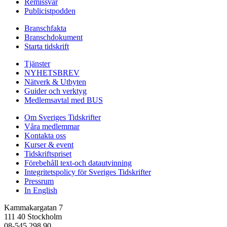
Remissvar
Publicistpodden
Branschfakta
Branschdokument
Starta tidskrift
Tjänster
NYHETSBREV
Nätverk & Utbyten
Guider och verktyg
Medlemsavtal med BUS
Om Sveriges Tidskrifter
Våra medlemmar
Kontakta oss
Kurser & event
Tidskriftspriset
Förebehåll text-och datautvinning
Integritetspolicy för Sveriges Tidskrifter
Pressrum
In English
Kammakargatan 7
111 40 Stockholm
08-545 298 90