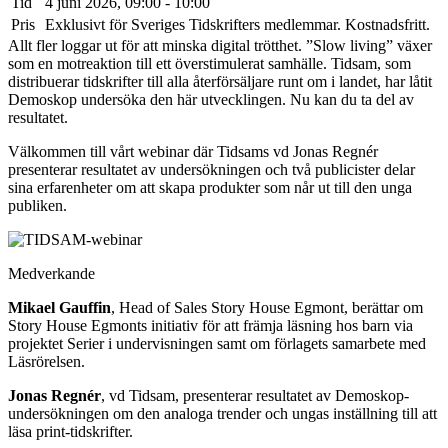
Tid
4 juni 2026, 09:00 - 10:00
Pris
Exklusivt för Sveriges Tidskrifters medlemmar. Kostnadsfritt.
Allt fler loggar ut för att minska digital trötthet. ”Slow living” växer
som en motreaktion till ett överstimulerat samhälle. Tidsam, som
distribuerar tidskrifter till alla återförsäljare runt om i landet, har låtit
Demoskop undersöka den här utvecklingen. Nu kan du ta del av
resultatet.
Välkommen till vårt webinar där Tidsams vd Jonas Regnér
presenterar resultatet av undersökningen och två publicister delar
sina erfarenheter om att skapa produkter som når ut till den unga
publiken.
Medverkande
Mikael Gauffin
, Head of Sales Story House Egmont, berättar om
Story House Egmonts initiativ för att främja läsning hos barn via
projektet Serier i undervisningen samt om förlagets samarbete med
Läsrörelsen.
Jonas Regnér
, vd Tidsam, presenterar resultatet av Demoskop-
undersökningen om den analoga trender och ungas inställning till att
läsa print-tidskrifter.