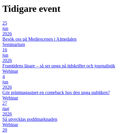
Tidigare event
25
jun
2026
Besök oss på Mediescenen i Almedalen
Seminarium
16
jun
2026
Framtidens läsare – så ser unga på tidskrifter och journalistik
Webinar
4
jun
2026
Gör printmagasinet en comeback hos den unga publiken?
Webinar
27
maj
2026
Så utvecklas poddmarknaden
Webinar
20