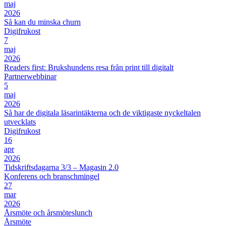
maj
2026
Så kan du minska churn
Digifrukost
7
maj
2026
Readers first: Brukshundens resa från print till digitalt
Partnerwebbinar
5
maj
2026
Så har de digitala läsarintäkterna och de viktigaste nyckeltalen
utvecklats
Digifrukost
16
apr
2026
Tidskriftsdagarna 3/3 – Magasin 2.0
Konferens och branschmingel
27
mar
2026
Årsmöte och årsmöteslunch
Årsmöte