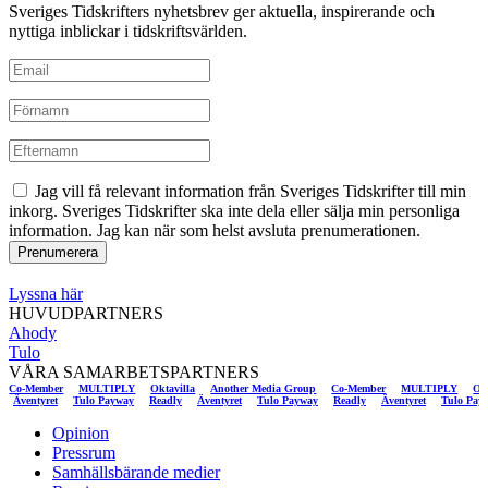
Sveriges Tidskrifters nyhetsbrev ger aktuella, inspirerande och
nyttiga inblickar i tidskriftsvärlden.
Jag vill få relevant information från Sveriges Tidskrifter till min
inkorg. Sveriges Tidskrifter ska inte dela eller sälja min personliga
information. Jag kan när som helst avsluta prenumerationen.
Lyssna här
HUVUDPARTNERS
Ahody
Tulo
VÅRA SAMARBETSPARTNERS
Member
MULTIPLY
Oktavilla
Another Media Group
Co-Member
MULTIPLY
Oktavilla
Readly
Äventyret
Tulo Payway
Readly
Äventyret
Tulo Payway
Readly
Äventyret
Tu
Opinion
Pressrum
Samhällsbärande medier