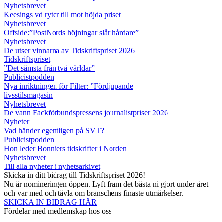
Nyhetsbrevet
Keesings vd ryter till mot höjda priset
Nyhetsbrevet
Offside:”PostNords höjningar slår hårdare”
Nyhetsbrevet
De utser vinnarna av Tidskriftspriset 2026
Tidskriftspriset
”Det sämsta från två världar”
Publicistpodden
Nya inriktningen för Filter: ”Fördjupande
livsstilsmagasin
Nyhetsbrevet
De vann Fackförbundspressens journalistpriser 2026
Nyheter
Vad händer egentligen på SVT?
Publicistpodden
Hon leder Bonniers tidskrifter i Norden
Nyhetsbrevet
Till alla nyheter i nyhetsarkivet
Skicka in ditt bidrag till Tidskriftspriset 2026!
Nu är nomineringen öppen. Lyft fram det bästa ni gjort under året
och var med och tävla om branschens finaste utmärkelser.
SKICKA IN BIDRAG HÄR
Fördelar med medlemskap hos oss