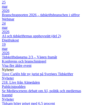
25
mar
2026
Branschrapporten 2026 – tidskriftsbranschen i siffror
Webinar
24
mar
2026
AI och tidskrifternas upphovsrätt (del 2)
Digifrukost
19
mar
2026
Tidskriftsdagarna 2/3 – Vägen framåt
Konferens och branschmingel
Visa fler äldre event
Nyheter
Tove Carlén blir ny jurist på Sveriges Tidskrifter
Nyheter
218. Live från Almedalen
Publicistpodden
Se Mediescenens debatt om AI, politik och mediernas
framtid
Nyheter
Tidsam höjer priset med 6,5 procent