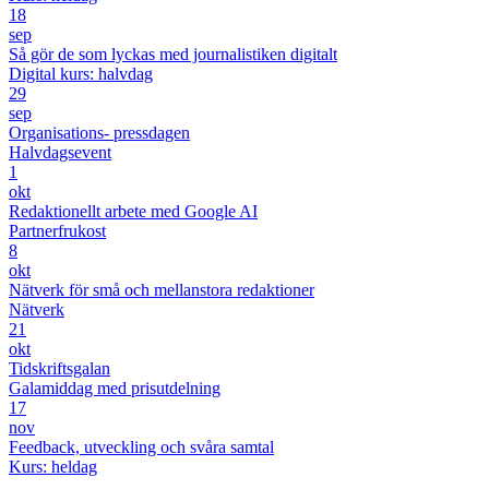
18
sep
Så gör de som lyckas med journalistiken digitalt
Digital kurs: halvdag
29
sep
Organisations- pressdagen
Halvdagsevent
1
okt
Redaktionellt arbete med Google AI
Partnerfrukost
8
okt
Nätverk för små och mellanstora redaktioner
Nätverk
21
okt
Tidskriftsgalan
Galamiddag med prisutdelning
17
nov
Feedback, utveckling och svåra samtal
Kurs: heldag