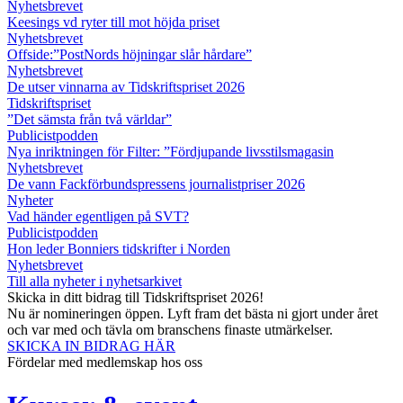
Nyhetsbrevet
Keesings vd ryter till mot höjda priset
Nyhetsbrevet
Offside:”PostNords höjningar slår hårdare”
Nyhetsbrevet
De utser vinnarna av Tidskriftspriset 2026
Tidskriftspriset
”Det sämsta från två världar”
Publicistpodden
Nya inriktningen för Filter: ”Fördjupande livsstilsmagasin
Nyhetsbrevet
De vann Fackförbundspressens journalistpriser 2026
Nyheter
Vad händer egentligen på SVT?
Publicistpodden
Hon leder Bonniers tidskrifter i Norden
Nyhetsbrevet
Till alla nyheter i nyhetsarkivet
Skicka in ditt bidrag till Tidskriftspriset 2026!
Nu är nomineringen öppen. Lyft fram det bästa ni gjort under året
och var med och tävla om branschens finaste utmärkelser.
SKICKA IN BIDRAG HÄR
Fördelar med medlemskap hos oss