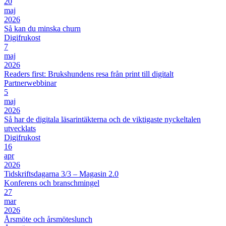
20
maj
2026
Så kan du minska churn
Digifrukost
7
maj
2026
Readers first: Brukshundens resa från print till digitalt
Partnerwebbinar
5
maj
2026
Så har de digitala läsarintäkterna och de viktigaste nyckeltalen
utvecklats
Digifrukost
16
apr
2026
Tidskriftsdagarna 3/3 – Magasin 2.0
Konferens och branschmingel
27
mar
2026
Årsmöte och årsmöteslunch