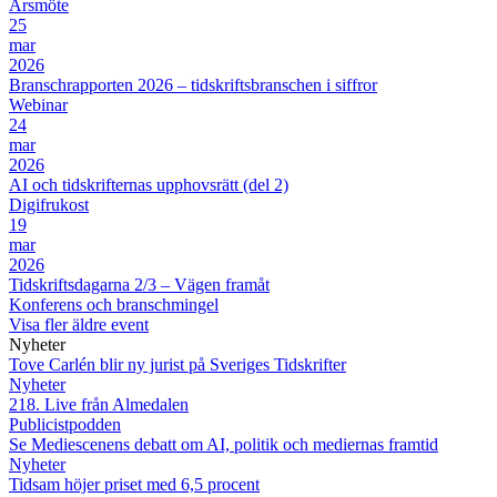
Årsmöte
25
mar
2026
Branschrapporten 2026 – tidskriftsbranschen i siffror
Webinar
24
mar
2026
AI och tidskrifternas upphovsrätt (del 2)
Digifrukost
19
mar
2026
Tidskriftsdagarna 2/3 – Vägen framåt
Konferens och branschmingel
Visa fler äldre event
Nyheter
Tove Carlén blir ny jurist på Sveriges Tidskrifter
Nyheter
218. Live från Almedalen
Publicistpodden
Se Mediescenens debatt om AI, politik och mediernas framtid
Nyheter
Tidsam höjer priset med 6,5 procent