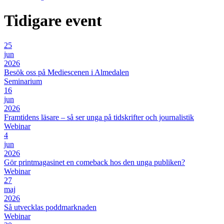
Tidigare event
25
jun
2026
Besök oss på Mediescenen i Almedalen
Seminarium
16
jun
2026
Framtidens läsare – så ser unga på tidskrifter och journalistik
Webinar
4
jun
2026
Gör printmagasinet en comeback hos den unga publiken?
Webinar
27
maj
2026
Så utvecklas poddmarknaden
Webinar