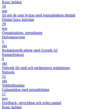
Kurs: heldag
18
sep
Så gör de som lyckas med journalistiken digitalt
Digital kurs: halvdag
29
sep
Organisations- pressdagen
Halvdagsevent
1
okt
Redaktionellt arbete med Google AI
Partnerfrukost
8
okt
Nätverk för små och mellanstora redaktioner
Nätverk
21
okt
Tidskriftsgalan
Galamiddag med prisutdelning
17
nov
Feedback, utveckling och svåra samtal
Kurs: heldag