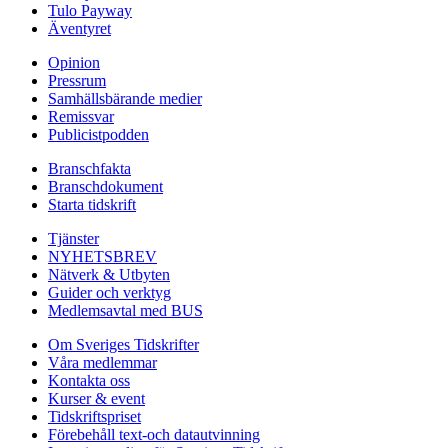
Tulo Payway
Äventyret
Opinion
Pressrum
Samhällsbärande medier
Remissvar
Publicistpodden
Branschfakta
Branschdokument
Starta tidskrift
Tjänster
NYHETSBREV
Nätverk & Utbyten
Guider och verktyg
Medlemsavtal med BUS
Om Sveriges Tidskrifter
Våra medlemmar
Kontakta oss
Kurser & event
Tidskriftspriset
Förebehåll text-och datautvinning