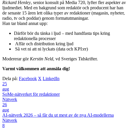
Rickard Henley
, senior konsult på Media 720, lyfter fler aspekter av
ljudmediet. Med en bakgrund som redaktör och producent har han
de senaste 15 åren lett olika typer av redaktioner (magasin, nyheter,
radio, tv och poddar) genom formatutmaningar.
Han tar bland annat upp:
Därför bör du tänka i ljud – med handfasta tips kring
redaktionella processer
Affär och distribution kring ljud
Så vet ni att ni lyckats (data och KPI:er)
Modererar gör
Kerstin Neld
, vd Sveriges Tidskrifter.
Varmt välkommen att anmäla dig!
Dela på:
Facebook
X
LinkedIn
25
aug
SoMe-nätverket för redaktioner
Nätverk
26
aug
AI-nätverk 2026 – så får du ut mest av de nya AI-modellerna
Nätverk
8