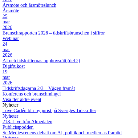
Årsmöte och årsmöteslunch
Årsmöte
25
mar
2026
Branschrapporten 2026 – tidskriftsbranschen i siffror
Webinar
24
mar
2026
AI och tidskrifternas upphovsrätt (del 2)
Digifrukost
19
mar
2026
Tidskriftsdagarna 2/3 – Vägen framåt
Konferens och branschmingel
Visa fler äldre event
Nyheter
Tove Carlén blir ny jurist på Sveriges Tidskrifter
Nyheter
218. Live från Almedalen
Publicistpodden
Se Mediescenens debatt om AI, politik och mediernas framtid