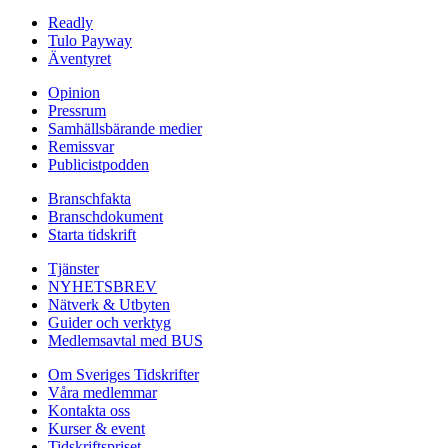
Readly
Tulo Payway
Äventyret
Opinion
Pressrum
Samhällsbärande medier
Remissvar
Publicistpodden
Branschfakta
Branschdokument
Starta tidskrift
Tjänster
NYHETSBREV
Nätverk & Utbyten
Guider och verktyg
Medlemsavtal med BUS
Om Sveriges Tidskrifter
Våra medlemmar
Kontakta oss
Kurser & event
Tidskriftspriset