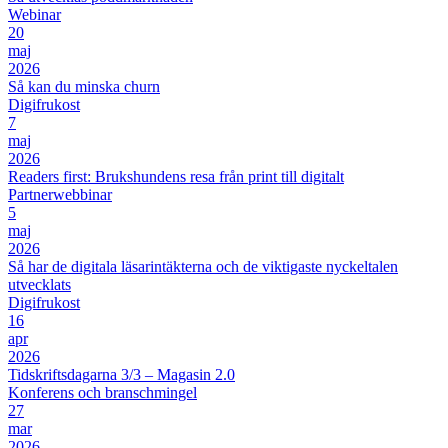
Webinar
20
maj
2026
Så kan du minska churn
Digifrukost
7
maj
2026
Readers first: Brukshundens resa från print till digitalt
Partnerwebbinar
5
maj
2026
Så har de digitala läsarintäkterna och de viktigaste nyckeltalen
utvecklats
Digifrukost
16
apr
2026
Tidskriftsdagarna 3/3 – Magasin 2.0
Konferens och branschmingel
27
mar
2026