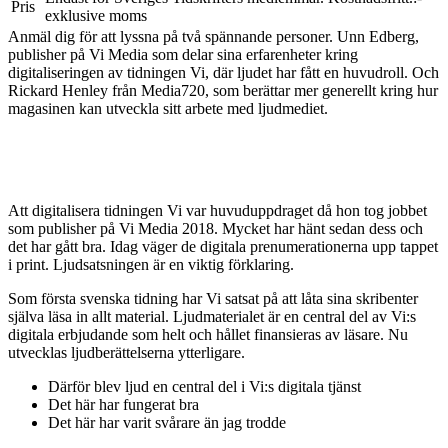
Pris
exklusive moms
Anmäl dig för att lyssna på två spännande personer. Unn Edberg,
publisher på Vi Media som delar sina erfarenheter kring
digitaliseringen av tidningen Vi, där ljudet har fått en huvudroll. Och
Rickard Henley från Media720, som berättar mer generellt kring hur
magasinen kan utveckla sitt arbete med ljudmediet.
Att digitalisera tidningen Vi var huvuduppdraget då hon tog jobbet
som publisher på Vi Media 2018. Mycket har hänt sedan dess och
det har gått bra. Idag väger de digitala prenumerationerna upp tappet
i print. Ljudsatsningen är en viktig förklaring.
Som första svenska tidning har Vi satsat på att låta sina skribenter
själva läsa in allt material. Ljudmaterialet är en central del av Vi:s
digitala erbjudande som helt och hållet finansieras av läsare. Nu
utvecklas ljudberättelserna ytterligare.
Därför blev ljud en central del i Vi:s digitala tjänst
Det här har fungerat bra
Det här har varit svårare än jag trodde