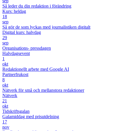
sep
Så leder du din redaktion i förändring
Kurs: heldag
18
sep
Så gör de som lyckas med journalistiken digitalt
Digital kurs: halvdag
29
sep
Organisations- pressdagen
Halvdagsevent
1
okt
Redaktionellt arbete med Google AI
Partnerfrukost
8
okt
Nätverk för små och mellanstora redaktioner
Nätverk
21
okt
Tidskriftsgalan
Galamiddag med prisutdelning
17
nov