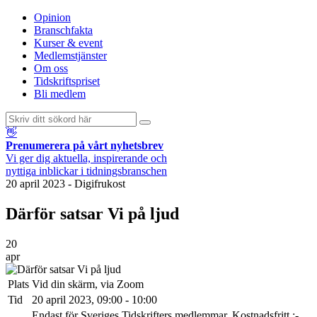
Opinion
Branschfakta
Kurser & event
Medlemstjänster
Om oss
Tidskriftspriset
Bli medlem
👋
Prenumerera på vårt nyhetsbrev
Vi ger dig aktuella, inspirerande och
nyttiga inblickar i tidningsbranschen
20 april 2023
-
Digifrukost
Därför satsar Vi på ljud
20
apr
Plats
Vid din skärm, via Zoom
Tid
20 april 2023, 09:00 - 10:00
Endast för Sveriges Tidskrifters medlemmar. Kostnadsfritt.:-