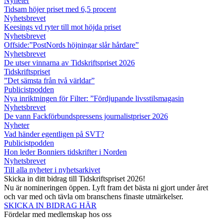
Nyheter
Tidsam höjer priset med 6,5 procent
Nyhetsbrevet
Keesings vd ryter till mot höjda priset
Nyhetsbrevet
Offside:”PostNords höjningar slår hårdare”
Nyhetsbrevet
De utser vinnarna av Tidskriftspriset 2026
Tidskriftspriset
”Det sämsta från två världar”
Publicistpodden
Nya inriktningen för Filter: ”Fördjupande livsstilsmagasin
Nyhetsbrevet
De vann Fackförbundspressens journalistpriser 2026
Nyheter
Vad händer egentligen på SVT?
Publicistpodden
Hon leder Bonniers tidskrifter i Norden
Nyhetsbrevet
Till alla nyheter i nyhetsarkivet
Skicka in ditt bidrag till Tidskriftspriset 2026!
Nu är nomineringen öppen. Lyft fram det bästa ni gjort under året
och var med och tävla om branschens finaste utmärkelser.
SKICKA IN BIDRAG HÄR
Fördelar med medlemskap hos oss