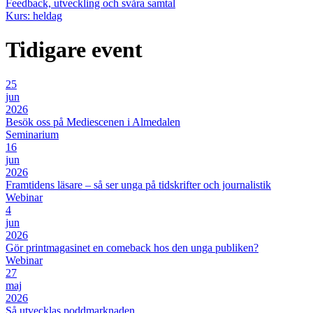
Feedback, utveckling och svåra samtal
Kurs: heldag
Tidigare event
25
jun
2026
Besök oss på Mediescenen i Almedalen
Seminarium
16
jun
2026
Framtidens läsare – så ser unga på tidskrifter och journalistik
Webinar
4
jun
2026
Gör printmagasinet en comeback hos den unga publiken?
Webinar
27
maj
2026
Så utvecklas poddmarknaden