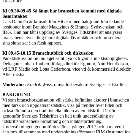
Tidskrifter.
Kl 09.30-09.45
Så långt har branschen kommit med digitala
läsarintäkter
Lars Dahmén är konsult från HiGear med bakgrund från ledande
positioner inom Bonnier Magazines & Brands, Sydsvenskan och
IDG. Han har fått i uppdrag av Sveriges Tidskrifter att analysera
branschens utveckling inom digitala läsarintäkter och presenterar
sina slutsatser i en färsk rapport.
Kl 09.45-10.15 Branschutblick och diskussion
Paneldiskussion om nuläget samt nya och gamla intäktsmöjligheter.
Deltagare: Johan Taubert, förlagsdirektör Egmont, Ann Henriksson,
vd LRF Media och Lotta Cederbom, vice vd & kommersiell direktör
Aller media.
Moderator:
Fredrik Wass
, omvärldsbevakare Sveriges Tidskrifter.
BAKGRUND
Vi som branschorganisation vill stärka befintliga aktörer i branschen
med färsk och uppdaterat statistik, visa på trender över tiden och
också förändra den traditionella bilden av en tidskrift.
Därför
genomför Sveriges Tidskrifter en
helt unik undersökning av
tidskriftsbranschens omsättning och intäktsfördelning.
Undersökningen genomfördes första gången 2017 och har även i
år
gjorts tillsammans med undersökningsföretaget
IRM
(Institutet för