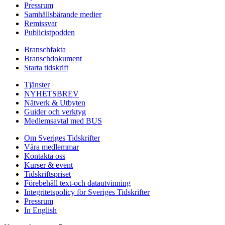
Pressrum
Samhällsbärande medier
Remissvar
Publicistpodden
Branschfakta
Branschdokument
Starta tidskrift
Tjänster
NYHETSBREV
Nätverk & Utbyten
Guider och verktyg
Medlemsavtal med BUS
Om Sveriges Tidskrifter
Våra medlemmar
Kontakta oss
Kurser & event
Tidskriftspriset
Förebehåll text-och datautvinning
Integritetspolicy för Sveriges Tidskrifter
Pressrum
In English