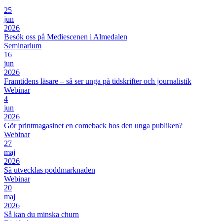
25
jun
2026
Besök oss på Mediescenen i Almedalen
Seminarium
16
jun
2026
Framtidens läsare – så ser unga på tidskrifter och journalistik
Webinar
4
jun
2026
Gör printmagasinet en comeback hos den unga publiken?
Webinar
27
maj
2026
Så utvecklas poddmarknaden
Webinar
20
maj
2026
Så kan du minska churn