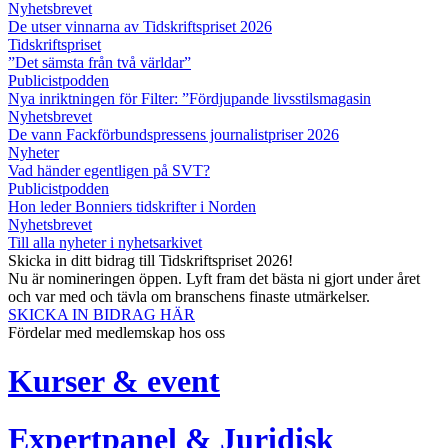
Nyhetsbrevet
De utser vinnarna av Tidskriftspriset 2026
Tidskriftspriset
”Det sämsta från två världar”
Publicistpodden
Nya inriktningen för Filter: ”Fördjupande livsstilsmagasin
Nyhetsbrevet
De vann Fackförbundspressens journalistpriser 2026
Nyheter
Vad händer egentligen på SVT?
Publicistpodden
Hon leder Bonniers tidskrifter i Norden
Nyhetsbrevet
Till alla nyheter i nyhetsarkivet
Skicka in ditt bidrag till Tidskriftspriset 2026!
Nu är nomineringen öppen. Lyft fram det bästa ni gjort under året
och var med och tävla om branschens finaste utmärkelser.
SKICKA IN BIDRAG HÄR
Fördelar med medlemskap hos oss
Kurser & event
Expertpanel & Juridisk