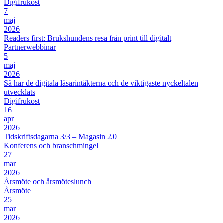
Digifrukost
7
maj
2026
Readers first: Brukshundens resa från print till digitalt
Partnerwebbinar
5
maj
2026
Så har de digitala läsarintäkterna och de viktigaste nyckeltalen
utvecklats
Digifrukost
16
apr
2026
Tidskriftsdagarna 3/3 – Magasin 2.0
Konferens och branschmingel
27
mar
2026
Årsmöte och årsmöteslunch
Årsmöte
25
mar
2026