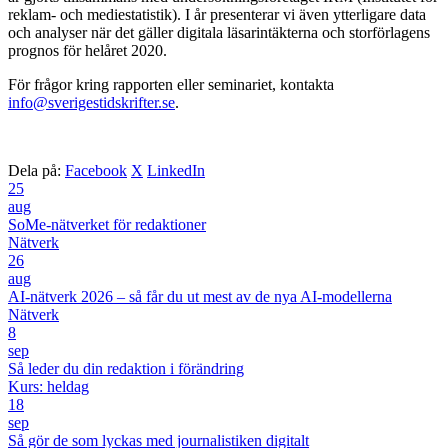
reklam- och
mediestatistik). I år presenterar vi även ytterligare data
och analyser när det gäller digitala läsarintäkterna och storförlagens
prognos för helåret 2020.
För frågor kring rapporten eller seminariet, kontakta
info@sverigestidskrifter.se
.
Dela på:
Facebook
X
LinkedIn
25
aug
SoMe-nätverket för redaktioner
Nätverk
26
aug
AI-nätverk 2026 – så får du ut mest av de nya AI-modellerna
Nätverk
8
sep
Så leder du din redaktion i förändring
Kurs: heldag
18
sep
Så gör de som lyckas med journalistiken digitalt