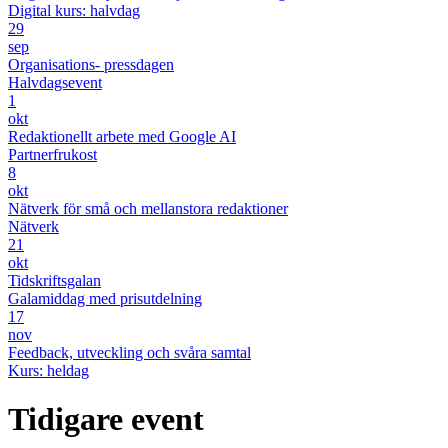
Digital kurs: halvdag
29
sep
Organisations- pressdagen
Halvdagsevent
1
okt
Redaktionellt arbete med Google AI
Partnerfrukost
8
okt
Nätverk för små och mellanstora redaktioner
Nätverk
21
okt
Tidskriftsgalan
Galamiddag med prisutdelning
17
nov
Feedback, utveckling och svåra samtal
Kurs: heldag
Tidigare event