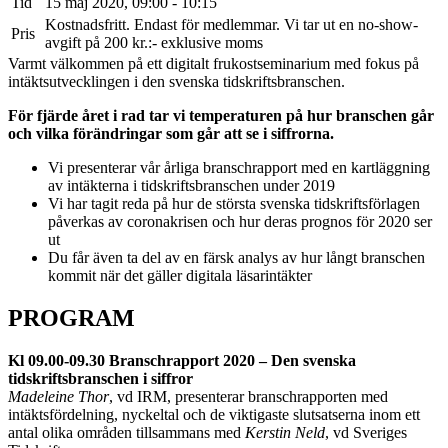
Tid
15 maj 2020, 09:00 - 10:15
Kostnadsfritt. Endast för medlemmar. Vi tar ut en no-show-
Pris
avgift på 200 kr.:- exklusive moms
Var​mt välkommen på ett digitalt frukostseminarium med fokus på
intäktsutvecklingen i den svenska tidskriftsbranschen.
För fjärde året i rad tar vi temperaturen på hur branschen går
och vilka förändringar som går att se i siffrorna.
Vi presenterar vår årliga ​​branschrapport med en kartläggning
av intäkterna i tidskriftsbranschen under 2019
Vi har tagit reda på hur de största svenska tidskriftsförlagen
påverkas av coronakrisen och hur deras prognos för 2020 ser
ut
Du får även ta del av en färsk analys av hur långt branschen
kommit när det gäller digitala läsarintäkter
PROGRAM
Kl 09.00-09.30 Branschrapport 2020 – Den svenska
tidskriftsbranschen i siffror
Madeleine Thor
, vd IRM, presenterar branschrapporten med
intäktsfördelning, nyckeltal och de viktigaste slutsatserna inom ett
antal olika områden tillsammans med
Kerstin Neld
, vd Sveriges