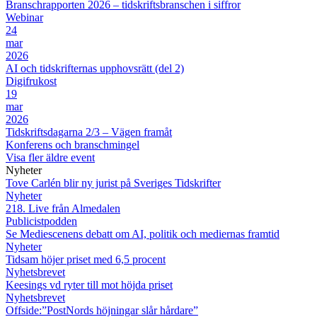
Branschrapporten 2026 – tidskriftsbranschen i siffror
Webinar
24
mar
2026
AI och tidskrifternas upphovsrätt (del 2)
Digifrukost
19
mar
2026
Tidskriftsdagarna 2/3 – Vägen framåt
Konferens och branschmingel
Visa fler äldre event
Nyheter
Tove Carlén blir ny jurist på Sveriges Tidskrifter
Nyheter
218. Live från Almedalen
Publicistpodden
Se Mediescenens debatt om AI, politik och mediernas framtid
Nyheter
Tidsam höjer priset med 6,5 procent
Nyhetsbrevet
Keesings vd ryter till mot höjda priset
Nyhetsbrevet
Offside:”PostNords höjningar slår hårdare”