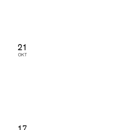
redaktioner
Nätverk
21
OKT
Tidskriftsgalan
Galamiddag med prisutdelning
17