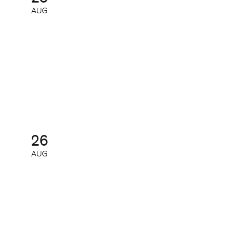
AUG
SoMe-nätverket för redaktioner
Nätverk
26
AUG
AI-nätverk 2026 – så får du ut
mest av de nya AI-modellerna
Nätverk