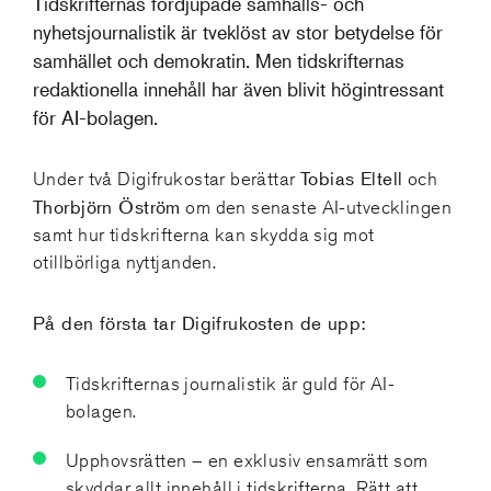
Tidskrifternas fördjupade samhälls- och
nyhetsjournalistik är ​tveklöst av stor betydelse för
samhället och demokratin. Men tidskrifternas ​
redaktionella innehåll har även blivit högintressant
för AI-bolagen.
Tobias Eltell
Under två ​Digifrukostar berättar ​
och
Thorbjörn Öström
om den senaste AI-utvecklingen
samt hur tidskrifterna kan skydda sig mot
otillbörliga nyttjanden.
På den ​första tar Digifrukosten de upp:
Tidskrifternas journalistik är guld för AI-
bolagen.
Upphovsrätten – en exklusiv ensamrätt som
skyddar allt innehåll i tidskrifterna. Rätt att