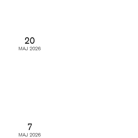
Webinar
20
MAJ
2026
Så kan du minska churn
Digifrukost
7
MAJ
2026