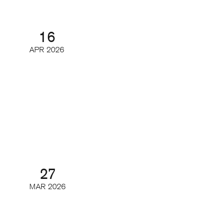
16
APR
2026
Tidskriftsdagarna 3/3 – Magasin
2.0
Konferens och branschmingel
27
MAR
2026