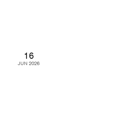
Besök oss på Mediescenen i
Almedalen
Seminarium
16
JUN
2026
Framtidens läsare – så ser unga på
tidskrifter och journalistik
Webinar