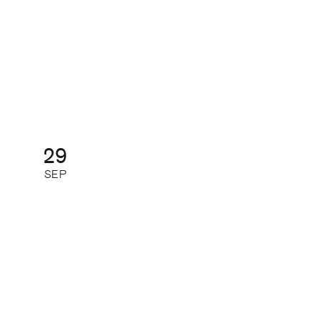
Så gör de som lyckas med
journalistiken digitalt
Digital kurs: halvdag
29
SEP
Organisations- pressdagen
Halvdagsevent