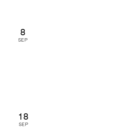
8
SEP
Så leder du din redaktion i
förändring
Kurs: heldag
18
SEP