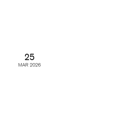
Årsmöte och årsmöteslunch
Årsmöte
25
MAR
2026
Branschrapporten 2026 –
tidskriftsbranschen i siffror
Webinar