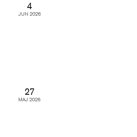
4
JUN
2026
Gör printmagasinet en comeback
hos den unga publiken?
Webinar
27
MAJ
2026
Så utvecklas poddmarknaden