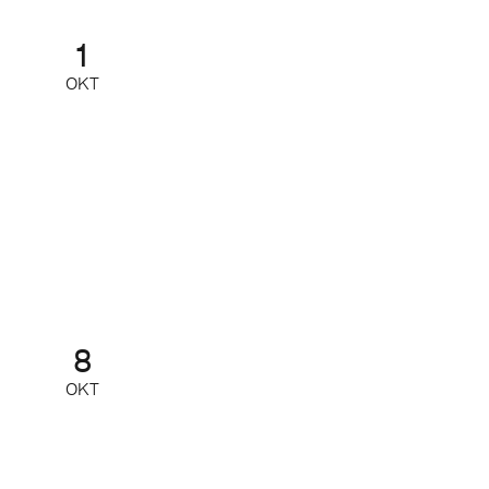
1
OKT
Redaktionellt arbete med Google
AI
Partnerfrukost
8
OKT
Nätverk för små och mellanstora