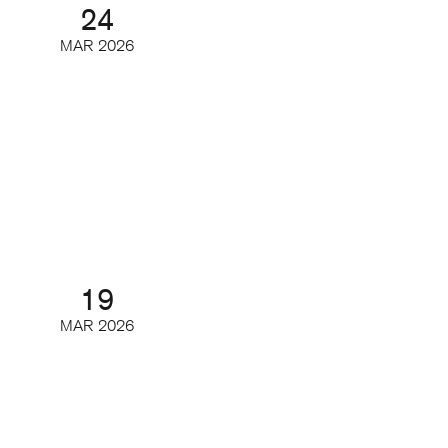
24
MAR
2026
AI och tidskrifternas upphovsrätt
(del 2)
Digifrukost
19
MAR
2026
Tidskriftsdagarna 2/3 – Vägen
framåt