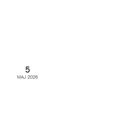
Readers first: Brukshundens resa
från print till digitalt
Partnerwebbinar
5
MAJ
2026
Så har de digitala läsarintäkterna
och de viktigaste nyckeltalen
utvecklats
Digifrukost