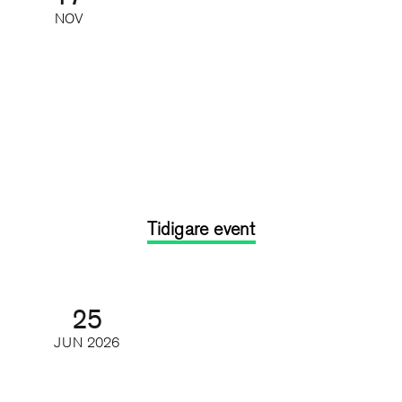
NOV
Feedback, utveckling och svåra
samtal
Kurs: heldag
Tidigare event
25
JUN
2026