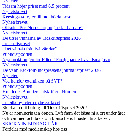
Nyheter
Tidsam höjer priset med 6,5 procent
Nyhetsbrevet
Keesings vd ryter till mot höjda priset
Nyhetsbrevet
Offside:”PostNords höjningar slår hårdare”
Nyhetsbrevet
De utser vinnarna av Tidskriftspriset 2026
Tidskriftspriset
”Det sämsta från två världar”
Publicistpodden
Nya inriktningen för Filter: ”Fördjupande livsstilsmagasin
Nyhetsbrevet
De vann Fackförbundspressens journalistpriser 2026
Nyheter
Vad händer egentligen på SVT?
Publicistpodden
Hon leder Bonniers tidskrifter i Norden
Nyhetsbrevet
Till alla nyheter i nyhetsarkivet
Skicka in ditt bidrag till Tidskriftspriset 2026!
Nu är nomineringen öppen. Lyft fram det bästa ni gjort under året
och var med och tävla om branschens finaste utmärkelser.
SKICKA IN BIDRAG HÄR
Fördelar med medlemskap hos oss