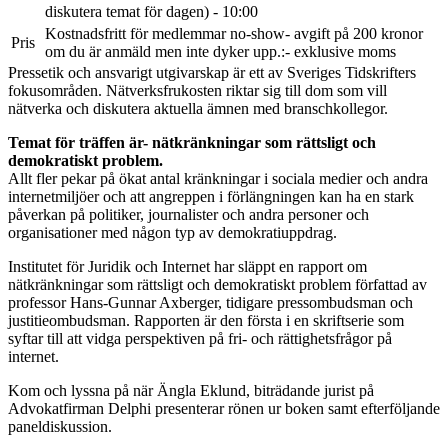
diskutera temat för dagen) - 10:00
Kostnadsfritt för medlemmar no-show- avgift på 200 kronor
Pris
om du är anmäld men inte dyker upp.:- exklusive moms
Pressetik och ansvarigt utgivarskap är ett av Sveriges Tidskrifters
fokusområden. Nätverksfrukosten riktar sig till dom som vill
nätverka och diskutera aktuella ämnen med branschkollegor.
Temat för träffen är- nätkränkningar som rättsligt och
demokratiskt problem.
Allt fler pekar på ökat antal kränkningar i sociala medier och andra
internetmiljöer och att angreppen i förlängningen kan ha en stark
påverkan på politiker, journalister och andra personer och
organisationer med någon typ av demokratiuppdrag.
Institutet för Juridik och Internet har släppt en rapport om
nätkränkningar som rättsligt och demokratiskt problem författad av
professor Hans-Gunnar Axberger, tidigare pressombudsman och
justitieombudsman. Rapporten är den första i en skriftserie som
syftar till att vidga perspektiven på fri- och rättighetsfrågor på
internet.
Kom och lyssna på när Ängla Eklund, biträdande jurist på
Advokatfirman Delphi presenterar rönen ur boken samt efterföljande
paneldiskussion.