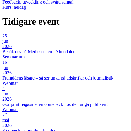
Feedback, utveckling och svåra samtal
Kurs: heldag
Tidigare event
25
jun
2026
Besök oss på Mediescenen i Almedalen
Seminarium
16
jun
2026
Framtidens läsare – så ser unga på tidskrifter och journalistik
Webinar
4
jun
2026
Gör printmagasinet en comeback hos den unga publiken?
Webinar
27
maj
2026
Så utvecklas poddmarknaden