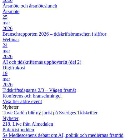
2026
Årsmöte och årsmöteslunch
Årsmöte
25
mar
2026
Branschrapporten 2026 – tidskriftsbranschen i siffror
Webinar
24
mar
2026
AI och tidskrifternas upphovsrätt (del 2)
Digifrukost
19
mar
2026
Tidskriftsdagarna 2/3 – Vägen framåt
Konferens och branschmingel
Visa fler äldre event
Nyheter
Tove Carlén blir ny jurist på Sveriges Tidskrifter
Nyheter
218. Live från Almedalen
Publicistpodden
Se Mediescenens debatt om AI, politik och mediernas framtid