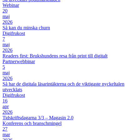
Webinar
20
maj
2026
Så kan du minska churn
Digifrukost
7
maj
2026
Readers first: Brukshundens resa från print till digitalt
Partnerwebbinar
5
maj
2026
Så har de digitala läsarintäkterna och de viktigaste nyckeltalen
utvecklats
Digifrukost
16
apr
2026
Tidskriftsdagarna 3/3 – Magasin 2.0
Konferens och branschmingel
27
mar