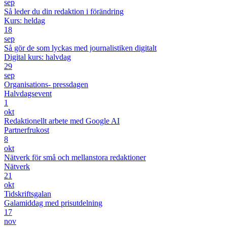
sep
Så leder du din redaktion i förändring
Kurs: heldag
18
sep
Så gör de som lyckas med journalistiken digitalt
Digital kurs: halvdag
29
sep
Organisations- pressdagen
Halvdagsevent
1
okt
Redaktionellt arbete med Google AI
Partnerfrukost
8
okt
Nätverk för små och mellanstora redaktioner
Nätverk
21
okt
Tidskriftsgalan
Galamiddag med prisutdelning
17
nov