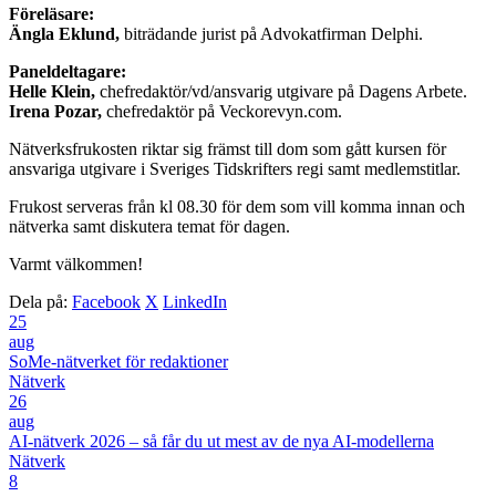
Föreläsare:
Ängla Eklund,
biträdande jurist på Advokatfirman Delphi.
Paneldeltagare:
Helle Klein,
chefredaktör/vd/ansvarig utgivare på Dagens Arbete.
Irena Pozar,
chefredaktör på Veckorevyn.com.
Nätverksfrukosten riktar sig främst till dom som gått kursen för
ansvariga utgivare i Sveriges Tidskrifters regi samt medlemstitlar.
Frukost serveras från kl 08.30 för dem som vill komma innan och
nätverka samt diskutera temat för dagen.
Varmt välkommen!
Dela på:
Facebook
X
LinkedIn
25
aug
SoMe-nätverket för redaktioner
Nätverk
26
aug
AI-nätverk 2026 – så får du ut mest av de nya AI-modellerna
Nätverk
8