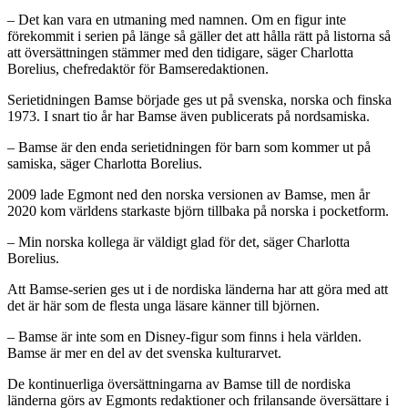
– Det kan vara en utmaning med namnen. Om en figur inte
förekommit i serien på länge så gäller det att hålla rätt på listorna så
att översättningen stämmer med den tidigare, säger Charlotta
Borelius, chefredaktör för Bamseredaktionen.
Serietidningen Bamse började ges ut på svenska, norska och finska
1973. I snart tio år har Bamse även publicerats på nordsamiska.
– Bamse är den enda serietidningen för barn som kommer ut på
samiska, säger Charlotta Borelius.
2009 lade Egmont ned den norska versionen av Bamse, men år
2020 kom världens starkaste björn tillbaka på norska i pocketform.
– Min norska kollega är väldigt glad för det, säger Charlotta
Borelius.
Att Bamse-serien ges ut i de nordiska länderna har att göra med att
det är här som de flesta unga läsare känner till björnen.
– Bamse är inte som en Disney-figur som finns i hela världen.
Bamse är mer en del av det svenska kulturarvet.
De kontinuerliga översättningarna av Bamse till de nordiska
länderna görs av Egmonts redaktioner och frilansande översättare i