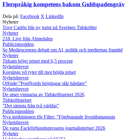
Flerspråkig kompetens bakom Guldspadengräv
Dela på:
Facebook
X
LinkedIn
Nyheter
Tove Carlén blir ny jurist på Sveriges Tidskrifter
Nyheter
218. Live från Almedalen
Publicistpodden
Se Mediescenens debatt om AI, politik och mediernas framtid
Nyheter
Tidsam höjer priset med 6,5 procent
Nyhetsbrevet
Keesings vd ryter till mot höjda priset
Nyhetsbrevet
Offside:”PostNords höjningar slår hårdare”
Nyhetsbrevet
De utser vinnarna av Tidskriftspriset 2026
Tidskriftspriset
”Det sämsta från två världar”
Publicistpodden
Nya inriktningen för Filter: ”Fördjupande livsstilsmagasin
Nyhetsbrevet
De vann Fackförbundspressens journalistpriser 2026
Nyheter