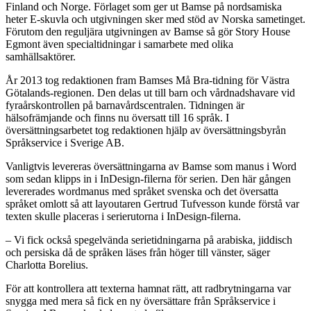
Finland och Norge. Förlaget som ger ut Bamse på nordsamiska
heter E-skuvla och utgivningen sker med stöd av Norska sametinget.
Förutom den reguljära utgivningen av Bamse så gör Story House
Egmont även specialtidningar i samarbete med olika
samhällsaktörer.
År 2013 tog redaktionen fram Bamses Må Bra-tidning för Västra
Götalands-regionen. Den delas ut till barn och vårdnadshavare vid
fyraårskontrollen på barnavårdscentralen. Tidningen är
hälsofrämjande och finns nu översatt till 16 språk. I
översättningsarbetet tog redaktionen hjälp av översättningsbyrån
Språkservice i Sverige AB.
Vanligtvis levereras översättningarna av Bamse som manus i Word
som sedan klipps in i InDesign-filerna för serien. Den här gången
levererades wordmanus med språket svenska och det översatta
språket omlott så att layoutaren Gertrud Tufvesson kunde förstå var
texten skulle placeras i serierutorna i InDesign-filerna.
– Vi fick också spegelvända serietidningarna på arabiska, jiddisch
och persiska då de språken läses från höger till vänster, säger
Charlotta Borelius.
För att kontrollera att texterna hamnat rätt, att radbrytningarna var
snygga med mera så fick en ny översättare från Språkservice i