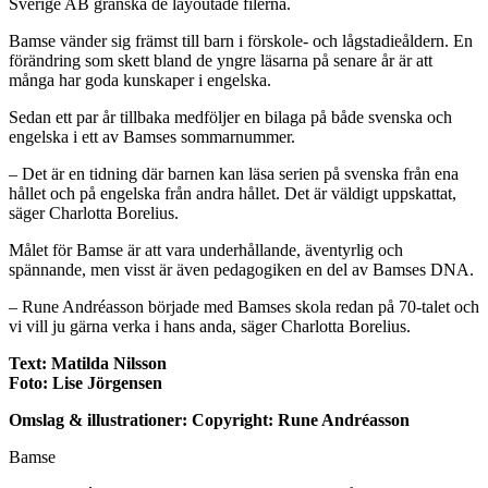
Sverige AB granska de layoutade filerna.
Bamse vänder sig främst till barn i förskole- och lågstadieåldern. En
förändring som skett bland de yngre läsarna på senare år är att
många har goda kunskaper i engelska.
Sedan ett par år tillbaka medföljer en bilaga på både svenska och
engelska i ett av Bamses sommarnummer.
– Det är en tidning där barnen kan läsa serien på svenska från ena
hållet och på engelska från andra hållet. Det är väldigt uppskattat,
säger Charlotta Borelius.
Målet för Bamse är att vara underhållande, äventyrlig och
spännande, men visst är även pedagogiken en del av Bamses DNA.
– Rune Andréasson började med Bamses skola redan på 70-talet och
vi vill ju gärna verka i hans anda, säger Charlotta Borelius.
Text: Matilda Nilsson
Foto: Lise Jörgensen
Omslag & illustrationer: Copyright: Rune Andréasson
Bamse