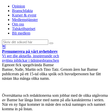
Opinion
Branschfakta
Kurser & event
Medlemstjänster
Om oss
Tidskriftspriset
Bli medlem
👋
Prenumerera på vårt nyhetsbrev
Vi ger dig aktuella, inspirerande och
nyttiga inblickar i tidningsbranschen
Egmont fick spegelvända Bamse
Bamse, Nalle, Martin och Tino Tatz. Genom åren har Bamse
publicerats på ett 15-tal olika språk och huvudpersonen har fått
nästan lika många olika namn.
Översättarna och redaktionerna som jobbar med de olika utgåvorna
av Bamse har långa listor med namn på alla karaktärerna i serien.
När en ny figur kommer in måste den också namnges och namnet
komma in på listan.