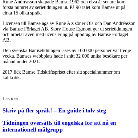
Rune Andréasson skapade Bamse 1962 och elva år senare kom
första numret av serietidningen ut. På 90-talet kom Bamse ut på
cirka 15 olika språk.
Licensen till Bamse ägs av Rune A:s söner Ola och Dan Andréasson
via Bamse Förlaget AB. Story House Egmont ger ut serietidningen
och arbetar även med licensiering på uppdrag av Bamse Förlaget
AB.
Den svenska Bamsetidningen läses av 100 000 personer var tredje
vecka. Bamses webbplats hade i snitt 32 000 unika besökare per
månad under 2021.
2017 fick Bamse Tidskriftspriset efter sitt specialnummer om
källkritik.
Läs mer
Skriv på fler språk! – En guide i tolv steg
Tidningen översätts till engelska för att nå en
internationell målgrupp