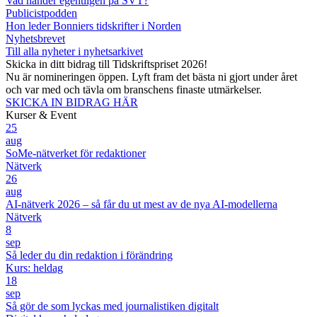
Vad händer egentligen på SVT?
Publicistpodden
Hon leder Bonniers tidskrifter i Norden
Nyhetsbrevet
Till alla nyheter i nyhetsarkivet
Skicka in ditt bidrag till Tidskriftspriset 2026!
Nu är nomineringen öppen. Lyft fram det bästa ni gjort under året
och var med och tävla om branschens finaste utmärkelser.
SKICKA IN BIDRAG HÄR
Kurser & Event
25
aug
SoMe-nätverket för redaktioner
Nätverk
26
aug
AI-nätverk 2026 – så får du ut mest av de nya AI-modellerna
Nätverk
8
sep
Så leder du din redaktion i förändring
Kurs: heldag
18
sep
Så gör de som lyckas med journalistiken digitalt