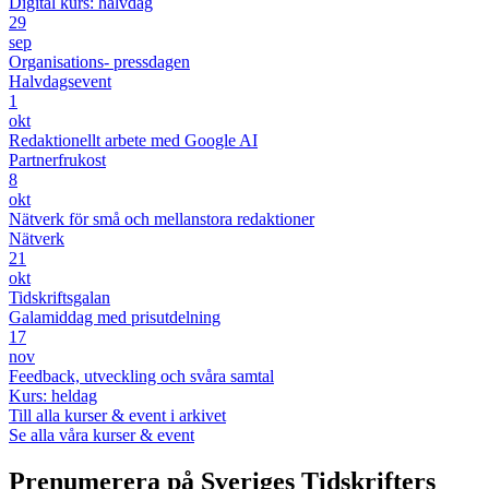
Digital kurs: halvdag
29
sep
Organisations- pressdagen
Halvdagsevent
1
okt
Redaktionellt arbete med Google AI
Partnerfrukost
8
okt
Nätverk för små och mellanstora redaktioner
Nätverk
21
okt
Tidskriftsgalan
Galamiddag med prisutdelning
17
nov
Feedback, utveckling och svåra samtal
Kurs: heldag
Till alla kurser & event i arkivet
Se alla våra kurser & event
Prenumerera på Sveriges Tidskrifters