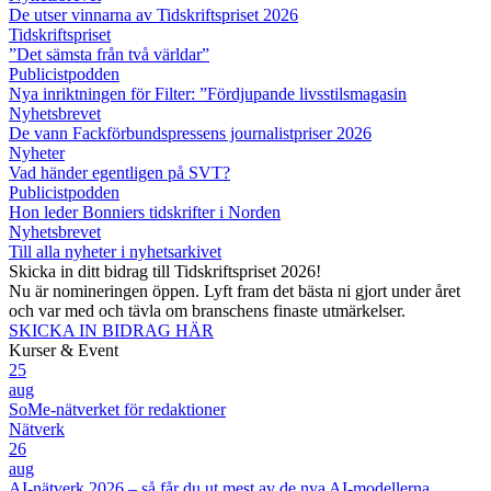
De utser vinnarna av Tidskriftspriset 2026
Tidskriftspriset
”Det sämsta från två världar”
Publicistpodden
Nya inriktningen för Filter: ”Fördjupande livsstilsmagasin
Nyhetsbrevet
De vann Fackförbundspressens journalistpriser 2026
Nyheter
Vad händer egentligen på SVT?
Publicistpodden
Hon leder Bonniers tidskrifter i Norden
Nyhetsbrevet
Till alla nyheter i nyhetsarkivet
Skicka in ditt bidrag till Tidskriftspriset 2026!
Nu är nomineringen öppen. Lyft fram det bästa ni gjort under året
och var med och tävla om branschens finaste utmärkelser.
SKICKA IN BIDRAG HÄR
Kurser & Event
25
aug
SoMe-nätverket för redaktioner
Nätverk
26
aug
AI-nätverk 2026 – så får du ut mest av de nya AI-modellerna