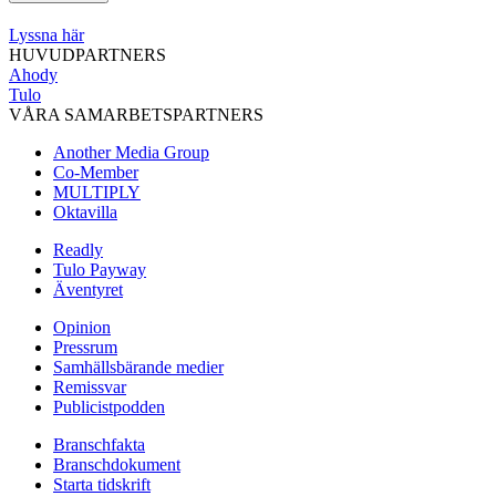
Lyssna här
HUVUDPARTNERS
Ahody
Tulo
VÅRA SAMARBETSPARTNERS
Another Media Group
Co-Member
MULTIPLY
Oktavilla
Readly
Tulo Payway
Äventyret
Opinion
Pressrum
Samhällsbärande medier
Remissvar
Publicistpodden
Branschfakta
Branschdokument
Starta tidskrift