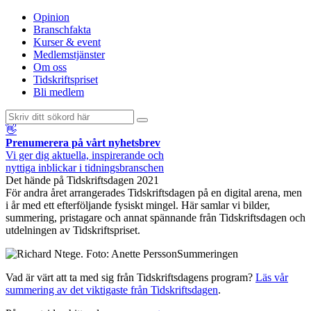
Opinion
Branschfakta
Kurser & event
Medlemstjänster
Om oss
Tidskriftspriset
Bli medlem
👋
Prenumerera på vårt nyhetsbrev
Vi ger dig aktuella, inspirerande och
nyttiga inblickar i tidningsbranschen
Det hände på Tidskriftsdagen 2021
För andra året arrangerades Tidskriftsdagen på en digital arena, men
i år med ett efterföljande fysiskt mingel. Här samlar vi bilder,
summering, pristagare och annat spännande från Tidskriftsdagen och
utdelningen av Tidskriftspriset.
Summeringen
Vad är värt att ta med sig från Tidskriftsdagens program?
Läs vår
summering av det viktigaste från Tidskriftsdagen
.