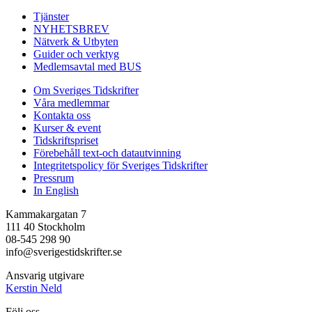
Tjänster
NYHETSBREV
Nätverk & Utbyten
Guider och verktyg
Medlemsavtal med BUS
Om Sveriges Tidskrifter
Våra medlemmar
Kontakta oss
Kurser & event
Tidskriftspriset
Förebehåll text-och datautvinning
Integritetspolicy för Sveriges Tidskrifter
Pressrum
In English
Kammakargatan 7
111 40 Stockholm
08-545 298 90
info@sverigestidskrifter.se
Ansvarig utgivare
Kerstin Neld
Följ oss