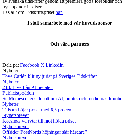
av svenska tidskrifter genom att premiera goda förebilder och
nyskapande insatser.
Läs allt om Tidskriftspriset
här.
I stolt samarbete med ​vår ​huvudsponsor
Och våra partners
Dela på:
Facebook
X
LinkedIn
Nyheter
Tove Carlén blir ny jurist på Sveriges Tidskrifter
Nyheter
218. Live från Almedalen
Publicistpodden
Se Mediescenens debatt om AI, politik och mediernas framtid
Nyheter
Tidsam höjer priset med 6,5 procent
Nyhetsbrevet
Keesings vd ryter till mot höjda priset
Nyhetsbrevet
Offside:”PostNords höjningar slår hårdare”
Nyhetsbrevet