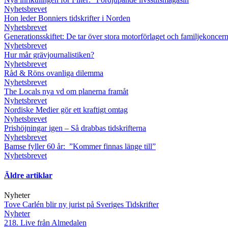
Nyhetsbrevet
Hon leder Bonniers tidskrifter i Norden
Nyhetsbrevet
Generationsskiftet: De tar över stora motorförlaget och familjekoncer
Nyhetsbrevet
Hur mår grävjournalistiken?
Nyhetsbrevet
Råd & Röns ovanliga dilemma
Nyhetsbrevet
The Locals nya vd om planerna framåt
Nyhetsbrevet
Nordiske Medier gör ett kraftigt omtag
Nyhetsbrevet
Prishöjningar igen – Så drabbas tidskrifterna
Nyhetsbrevet
Bamse fyller 60 år: ”Kommer finnas länge till”
Nyhetsbrevet
Äldre artiklar
Nyheter
Tove Carlén blir ny jurist på Sveriges Tidskrifter
Nyheter
218. Live från Almedalen