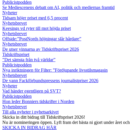
Publicistpodden
Se Mediescenens debatt om AI, politik och mediernas framtid
Nyheter
Tidsam höjer priset med 6,5 procent
Nyhetsbrevet
Keesings vd ryter till mot höjda priset
Nyhetsbrevet
Offside:”PostNords höjningar slår hårdare”
Nyhetsbrevet
De utser vinnarna av Tidskriftspriset 2026
Tidskriftspriset
”Det sämsta från två världar”
Publicistpodden
Nya inriktningen för Filter: ”Fördjupande livsstilsmagasin
Nyhetsbrevet
De vann Fackförbundspressens journalistpriser 2026
Nyheter
Vad händer egentligen på SVT?
Publicistpodden
Hon leder Bonniers tidskrifter i Norden
Nyhetsbrevet
Till alla nyheter i nyhetsarkivet
Skicka in ditt bidrag till Tidskriftspriset 2026!
Nu är nomineringen öppen. Lyft fram det bästa ni gjort under året oc
SKICKA IN BIDRAG HÄR