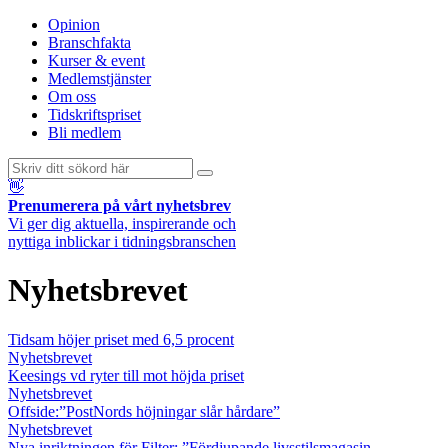
Opinion
Branschfakta
Kurser & event
Medlemstjänster
Om oss
Tidskriftspriset
Bli medlem
👋
Prenumerera på vårt nyhetsbrev
Vi ger dig aktuella, inspirerande och
nyttiga inblickar i tidningsbranschen
Nyhetsbrevet
Tidsam höjer priset med 6,5 procent
Nyhetsbrevet
Keesings vd ryter till mot höjda priset
Nyhetsbrevet
Offside:”PostNords höjningar slår hårdare”
Nyhetsbrevet
Nya inriktningen för Filter: ”Fördjupande livsstilsmagasin