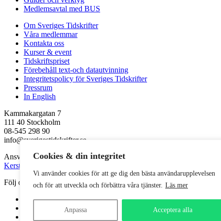
Medlemsavtal med BUS
Om Sveriges Tidskrifter
Våra medlemmar
Kontakta oss
Kurser & event
Tidskriftspriset
Förebehåll text-och datautvinning
Integritetspolicy för Sveriges Tidskrifter
Pressrum
In English
Kammakargatan 7
111 40 Stockholm
08-545 298 90
info@sverigestidskrifter.se
Cookies & din integritet
Ansvarig utgivare
Kerstin Neld
Vi använder cookies för att ge dig den bästa användarupplevelsen
Följ oss
och för att utveckla och förbättra våra tjänster.
Läs mer
Facebook
LinkedIn
Anpassa
Acceptera alla
Instagram