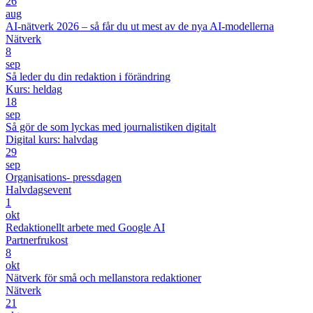
26
aug
AI-nätverk 2026 – så får du ut mest av de nya AI-modellerna
Nätverk
8
sep
Så leder du din redaktion i förändring
Kurs: heldag
18
sep
Så gör de som lyckas med journalistiken digitalt
Digital kurs: halvdag
29
sep
Organisations- pressdagen
Halvdagsevent
1
okt
Redaktionellt arbete med Google AI
Partnerfrukost
8
okt
Nätverk för små och mellanstora redaktioner
Nätverk
21