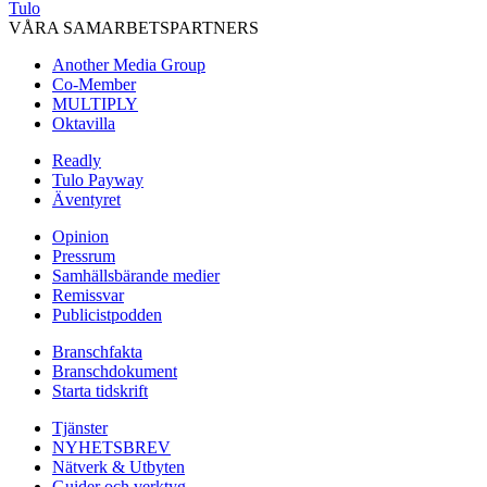
Tulo
VÅRA SAMARBETSPARTNERS
Another Media Group
Co-Member
MULTIPLY
Oktavilla
Readly
Tulo Payway
Äventyret
Opinion
Pressrum
Samhällsbärande medier
Remissvar
Publicistpodden
Branschfakta
Branschdokument
Starta tidskrift
Tjänster
NYHETSBREV
Nätverk & Utbyten
Guider och verktyg