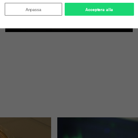
Anpassa
Acceptera alla
Tidskriftspriset