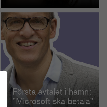
Första avtalet i hamn:
”Microsoft ska betala”