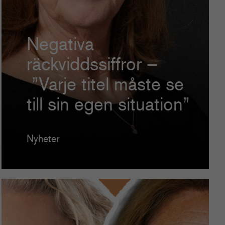
Negativa
räckviddssiffror –
”Varje titel måste se
till sin egen situation”
Nyheter