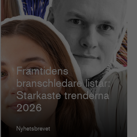
Framtidens
branschledare listar:
Starkaste trenderna
2026
Nyhetsbrevet