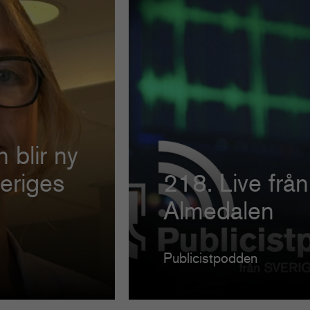
 blir ny
veriges
218. Live från
Almedalen
Publicistpodden