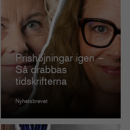
Prishöjningar igen –
Så drabbas
tidskrifterna
Nyhetsbrevet