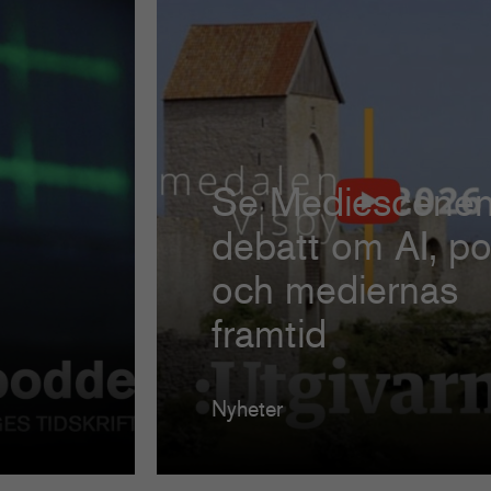
Se Mediescene
debatt om AI, pol
och mediernas
framtid
Nyheter