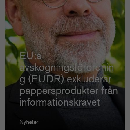
EU:s
avskogningsförordnin
g (EUDR) exkluderar
pappersprodukter från
informationskravet
Nyheter