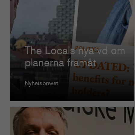
The Locals nya vd om
planerna framåt
Nyhetsbrevet