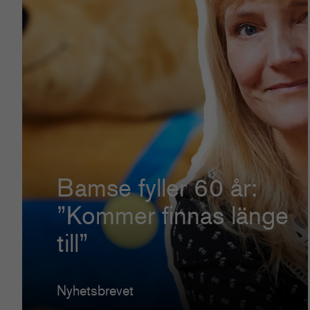
Bamse fyller 60 år:
”Kommer finnas länge
till”
Nyhetsbrevet