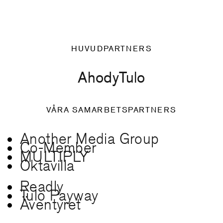
HUVUDPARTNERS
Ahody
Tulo
VÅRA SAMARBETSPARTNERS
Another Media Group
Co-Member
MULTIPLY
Oktavilla
Readly
Tulo Payway
Äventyret