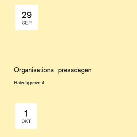
29
SEP
Organisations- pressdagen
Halvdagsevent
1
OKT