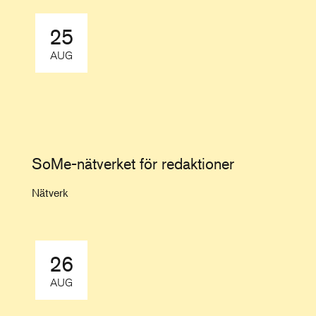
25
AUG
SoMe-nätverket för redaktioner
Nätverk
26
AUG