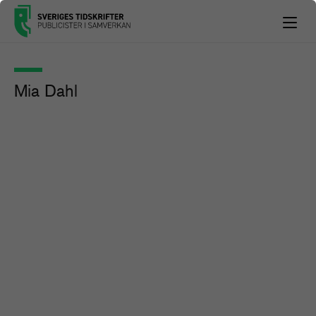
Mia Dahl
”Svenska regeringar hotar att binda
mediernas händer”
Pressmeddelande