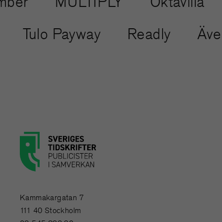
er
MULTIPLY
Oktavilla
et
Tulo Payway
Readly
Ä
Kammakargatan 7
111 40 Stockholm