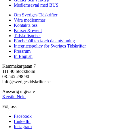
Medlemsavtal med BUS
Om Sveriges Tidskrifter
Våra medlemmar
Kontakta oss
Kurser & event
Tidskriftspriset
Förebehåll text-och datautvinning
Integritetspolicy för Sveriges Tidskrifter
Pressrum
In English
Kammakargatan 7
111 40 Stockholm
08-545 298 90
info@sverigestidskrifter.se
Ansvarig utgivare
Kerstin Neld
Följ oss
Facebook
LinkedIn
Instagram