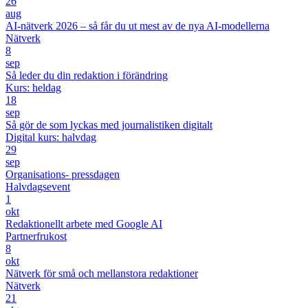
26
aug
AI-nätverk 2026 – så får du ut mest av de nya AI-modellerna
Nätverk
8
sep
Så leder du din redaktion i förändring
Kurs: heldag
18
sep
Så gör de som lyckas med journalistiken digitalt
Digital kurs: halvdag
29
sep
Organisations- pressdagen
Halvdagsevent
1
okt
Redaktionellt arbete med Google AI
Partnerfrukost
8
okt
Nätverk för små och mellanstora redaktioner
Nätverk
21