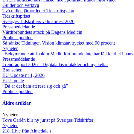
Guider och verktyg
Två radiostjärnor leder Tidskriftsgalan
Tidskriftspriset
Sveriges Tidskrifters valmanifest 2026
Pressmeddelande
Vårdförbundets attack på Dagens Medicin
Publicistpodden
Så sänkte Tidningen Vision klimatavtrycket med 90 procent
Nyheter
”Bekymrande att Joakim Medin fortfarande inte har fått klarhet i hans 
Pressmeddelande
Trendrapport 2026 – Digitala läsarintäkter och nyckeltal
Branschen
E​U Update nr 1, 2026
EU Update
”Då är det bara att resa sig och gå”
Publicistpodden
Äldre artiklar
Nyheter
Tove Carlén blir ny jurist på Sveriges Tidskrifter
Nyheter
218. Live från Almedalen