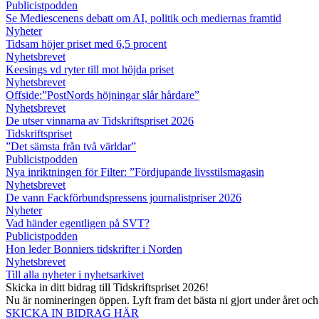
Publicistpodden
Se Mediescenens debatt om AI, politik och mediernas framtid
Nyheter
Tidsam höjer priset med 6,5 procent
Nyhetsbrevet
Keesings vd ryter till mot höjda priset
Nyhetsbrevet
Offside:”PostNords höjningar slår hårdare”
Nyhetsbrevet
De utser vinnarna av Tidskriftspriset 2026
Tidskriftspriset
”Det sämsta från två världar”
Publicistpodden
Nya inriktningen för Filter: ”Fördjupande livsstilsmagasin
Nyhetsbrevet
De vann Fackförbundspressens journalistpriser 2026
Nyheter
Vad händer egentligen på SVT?
Publicistpodden
Hon leder Bonniers tidskrifter i Norden
Nyhetsbrevet
Till alla nyheter i nyhetsarkivet
Skicka in ditt bidrag till Tidskriftspriset 2026!
Nu är nomineringen öppen. Lyft fram det bästa ni gjort under året oc
SKICKA IN BIDRAG HÄR