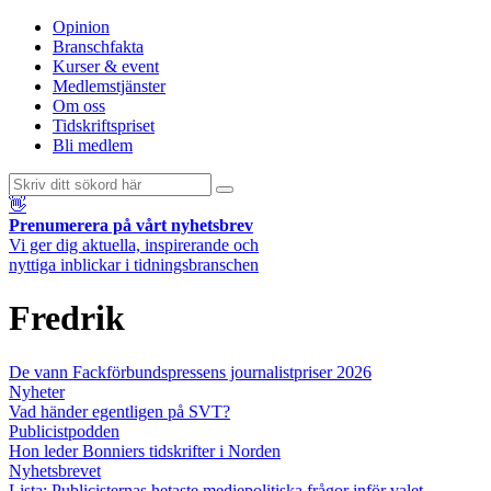
Opinion
Branschfakta
Kurser & event
Medlemstjänster
Om oss
Tidskriftspriset
Bli medlem
👋
Prenumerera på vårt nyhetsbrev
Vi ger dig aktuella, inspirerande och
nyttiga inblickar i tidningsbranschen
Fredrik
De vann Fackförbundspressens journalistpriser 2026
Nyheter
Vad händer egentligen på SVT?
Publicistpodden
Hon leder Bonniers tidskrifter i Norden
Nyhetsbrevet
Lista: Publicisternas hetaste mediepolitiska frågor inför valet