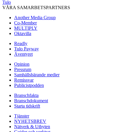
Tulo
VÅRA SAMARBETSPARTNERS
Another Media Group
Co-Member
MULTIPLY
Oktavilla
Readly
Tulo Payway
Äventyret
Opinion
Pressrum
Samhällsbärande medier
Remissvar
Publicistpodden
Branschfakta
Branschdokument
Starta tidskrift
Tjänster
NYHETSBREV
Nätverk & Utbyten
Guider och verktyg