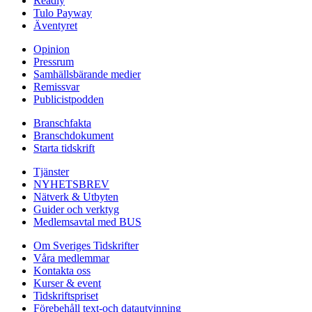
Readly
Tulo Payway
Äventyret
Opinion
Pressrum
Samhällsbärande medier
Remissvar
Publicistpodden
Branschfakta
Branschdokument
Starta tidskrift
Tjänster
NYHETSBREV
Nätverk & Utbyten
Guider och verktyg
Medlemsavtal med BUS
Om Sveriges Tidskrifter
Våra medlemmar
Kontakta oss
Kurser & event
Tidskriftspriset
Förebehåll text-och datautvinning