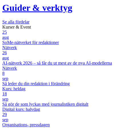
Guider & verktyg
Se alla fördelar
Kurser & Event
25
aug
SoMe-nätverket för redaktioner
Nätverk
26
aug
AI-nätverk 2026 – så får du ut mest av de nya AI-modellerna
Nätverk
8
sep
Så leder du din redaktion i förändring
Kurs: heldag
18
sep
Så gör de som lyckas med journalistiken digitalt
Digital kurs: halvdag
29
sep
Organisations- pressdagen