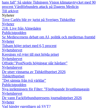
hans fall”
Så sänkte Tidningen Vision klimatavtrycket med 90
procent
Vårdförbundets attack på Dagens Medicin
Till arkivet
Nyheter
Tove Carlén blir ny jurist på Sveriges Tidskrifter
Nyheter
218. Live från Almedalen
Publicistpodden
Se Mediescenens debatt om AI, politik och mediernas framtid
Nyheter
Tidsam höjer priset med 6,5 procent
Nyhetsbrevet
Keesings vd ryter till mot höjda priset
Nyhetsbrevet
Offside:”PostNords höjningar slår hårdare”
Nyhetsbrevet
De utser vinnarna av Tidskriftspriset 2026
Tidskriftspriset
”Det sämsta från två världar”
Publicistpodden
Nya inriktningen för Filter: ”Fördjupande livsstilsmagasin
Nyhetsbrevet
De vann Fackförbundspressens journalistpriser 2026
Nyheter
Vad händer egentligen på SVT?