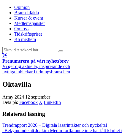
Opinion
Branschfakta
Kurser & event
Medlemstjänster
Om oss
Tidskriftspriset
Bli medlem
👋
Prenumerera på vårt nyhetsbrev
Vi ger dig aktuella, inspirerande och
nyttiga inblickar i tidningsbranschen
Oktavilla
Array
2024 12 september
Dela på:
Facebook
X
LinkedIn
Relaterad läsning
Trendrapport 2026 – Digitala läsarintäkter och nyckeltal
”Bekymrande att Joakim Medin fortfarande inte har fått klarhet i