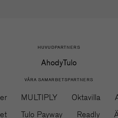
HUVUDPARTNERS
Ahody
Tulo
VÅRA SAMARBETSPARTNERS
MULTIPLY
Oktavilla
Anoth
ventyret
Tulo Payway
Readl