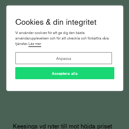
Cookies & din integritet
Tidsam höjer priset med 6,5 procent
Vi använder cookies för att ge dig den bästa
användarupplevelsen och för att utveckla och förbättra våra
tjänster.
Läs mer
Nyhetsbrevet
Anpassa
Acceptera alla
Keesings vd ryter till mot höjda priset