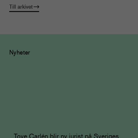
Till arkivet
Nyheter
Tove Carlén blir ny jurist på Sveriges