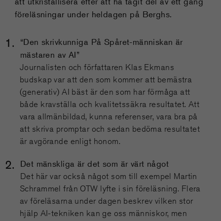
att utkristallisera efter att ha tagit del av ett gäng
föreläsningar under heldagen på Berghs.
“Den skrivkunniga På Spåret-människan är
mästaren av AI”
Journalisten och författaren Klas Ekmans
budskap var att den som kommer att bemästra
(generativ) AI bäst är den som har förmåga att
både kravställa och kvalitetssäkra resultatet. Att
vara allmänbildad, kunna referenser, vara bra på
att skriva promptar och sedan bedöma resultatet
är avgörande enligt honom.
Det mänskliga är det som är värt något
Det här var också något som till exempel Martin
Schrammel från OTW lyfte i sin föreläsning. Flera
av föreläsarna under dagen beskrev vilken stor
hjälp AI-tekniken kan ge oss människor, men