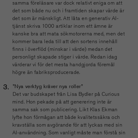
samma föreläsare var dock relativt eniga om att
det som både nu och i framtiden skapar värde är
det som är mänskligt. Att låta en generativ AI-
tjänst skriva 1000 artiklar inom ett ämne är
kanske bra att mata sökmotorerna med, men det
kommer bara leda till att den sortens innehåll
finns i överflöd (minskar i värde) medan det
personligt skapade stiger i värde. Redan idag
värderar vi för det mesta handgjorda föremål
högre än fabriksproducerade.
”Nya verktyg kräver nya roller”
Det var budskapet från Lisa Bydler på Curious
mind. Hon pekade på att generering inte är
samma sak som publicering. Likt Klas Ekman
lyfte hon förmågan att både kvalitetssäkra och
kravställa som avgörande för att lyckas med sin
AI-användning. Som vanligt måste man förstå sin