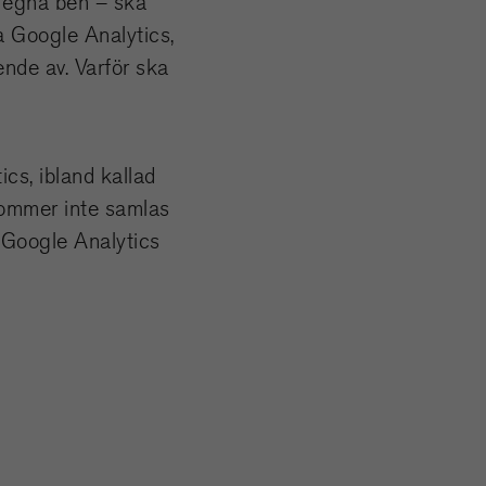
å egna ben – ska
a Google Analytics,
ende av. Varför ska
cs, ibland kallad
kommer inte samlas
n Google Analytics