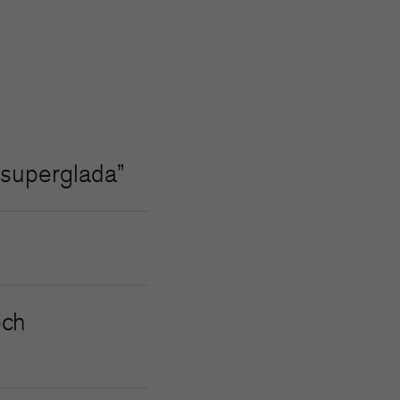
r superglada”
och