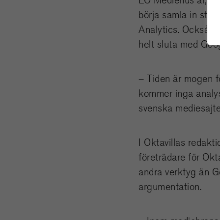
börja samla in stat
Analytics. Också Sv
helt sluta med Goog
– Tiden är mogen fö
kommer inga analys
svenska mediesajter
I Oktavillas redakt
företrädare för Okt
andra verktyg än G
argumentation.