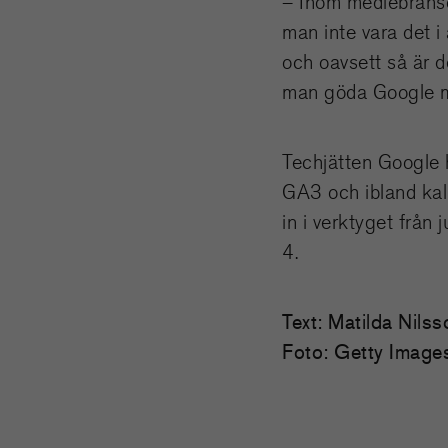
– Inom mediebransc
man inte vara det i
och oavsett så är d
man göda Google me
Techjätten Google h
GA3 och ibland kal
in i verktyget från
4.
Text: Matilda Nilss
Foto: Getty Image