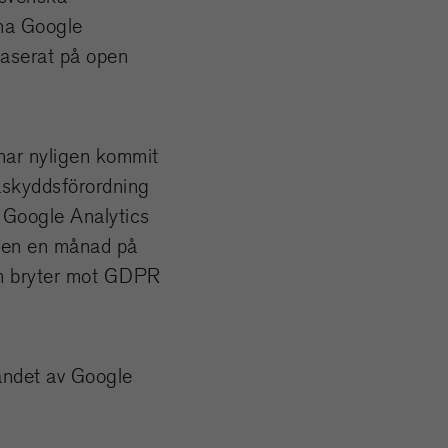
mna Google
baserat på open
 har nyligen kommit
taskyddsförordning
 Google Analytics
ren en månad på
som bryter mot GDPR
andet av Google