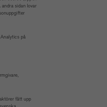
Å andra sidan lovar
rsonuppgifter
 Analytics på
ormgivare,
ktörer fått upp
 svenska