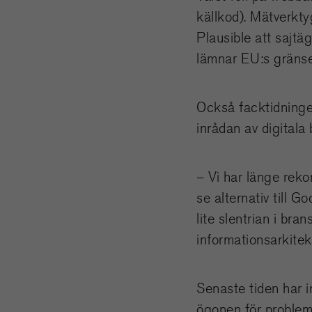
källkod). Mätverktyg
Plausible att sajtäg
lämnar EU:s gränse
Också facktidninge
inrådan av digitala 
– Vi har länge rek
se alternativ till G
lite slentrian i br
informationsarkitekt
Senaste tiden har 
ögonen för problem