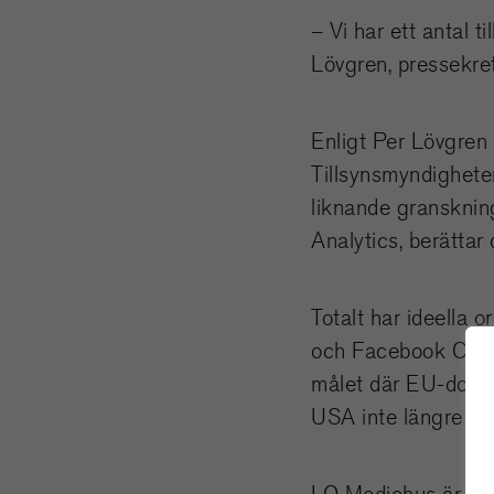
– Vi har ett antal t
Lövgren, pressekre
Enligt Per Lövgren 
Tillsynsmyndigheten
liknande granskning
Analytics, berättar d
Totalt har ideella
och Facebook Conne
målet där EU-domst
USA inte längre är 
LO Mediehus är, lik