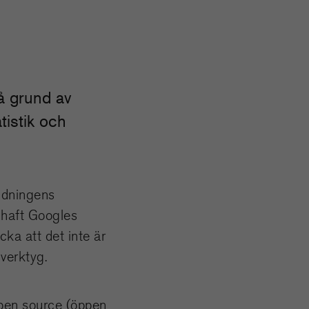
på grund av
tistik och
tidningens
r haft Googles
cka att det inte är
verktyg.
open source (öppen