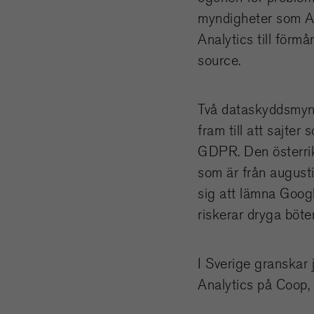
myndigheter som Ar
Analytics till för
source.
Två dataskyddsmyndi
fram till att sajte
GDPR. Den österrik
som är från augus
sig att lämna Googl
riskerar dryga böter
I Sverige granskar
Analytics på Coop,