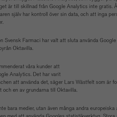
et är till skillnad från Google Analytics inte gratis. 
aren själv har kontroll över sin data, och att inga pe
r.
n Svensk Farmaci har valt att sluta använda Google
byrån Oktavilla.
ommenderat våra kunder att
oogle Analytics. Det har varit
anschen att använda det, säger Lars Wästfelt som är f
 och en av grundarna till Oktavilla.
inte bara medier, utan även många andra europeiska a
en med att använda Googles statistikverktyg. Stora