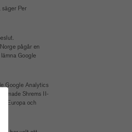
, säger Per
eslut.
I Norge pågår en
tt lämna Google
de Google Analytics
ksammade Shrems II-
lan Europa och
us har valt att