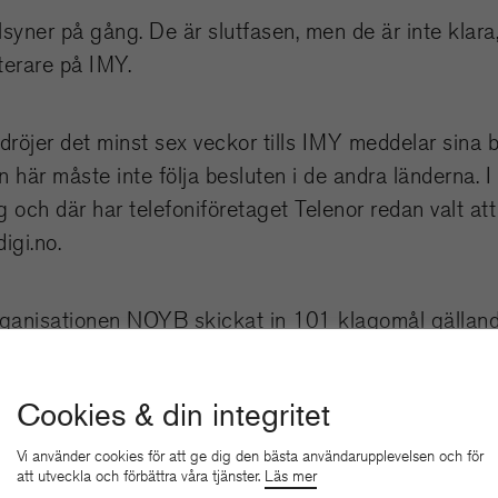
illsyner på gång. De är slutfasen, men de är inte klara
terare på IMY.
dröjer det minst sex veckor tills IMY meddelar sina b
 här måste inte följa besluten i de andra länderna. 
 och där har telefoniföretaget Telenor redan valt a
igi.no.
 organisationen NOYB skickat in 101 klagomål gällan
ct till myndigheter i EU. Detta efter den uppmär
olen slog fast att personuppgifter som skickas mel
Cookies & din integritet
skyddade enligt avtalet Privacy Shield.
Vi använder cookies för att ge dig den bästa användarupplevelsen och för
att utveckla och förbättra våra tjänster.
Läs mer
t Svensk Farmaci, en av Oktavillas kunder. LO Medieh