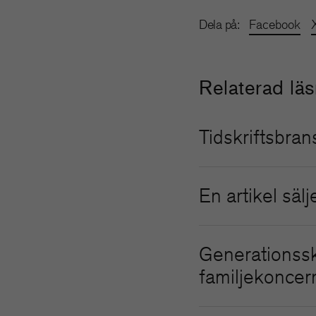
Dela på:
Facebook
Relaterad lä
Tidskriftsbran
En artikel sälj
Generationsski
familjekoncer