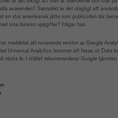
hen är det viktigt att man är oberoende och står p
 alla avseenden? Sannolikt är det olagligt att använd
et en stor amerikansk jätte som publicisten blir bero
d sina läsares uppgifter? frågar han.
ar meddelat att nuvarande version av Google Analyti
lad Universal Analytics, kommer att fasas ut. Data 
 juli nästa år. I stället rekommenderar Google tjänste
on
s