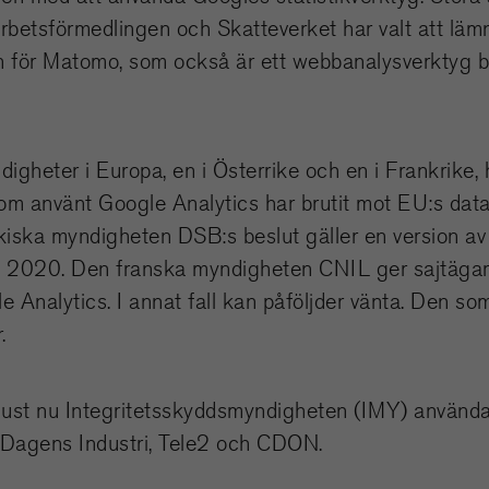
betsförmedlingen och Skatteverket har valt att lä
mån för Matomo, som också är ett webbanalysverktyg 
gheter i Europa, en i Österrike och en i Frankrike,
r som använt Google Analytics har brutit mot EU:s da
iska myndigheten DSB:s beslut gäller en version av
ti 2020. Den franska myndigheten CNIL ger sajtäga
e Analytics. I annat fall kan påföljder vänta. Den 
.
 just nu Integritetsskyddsmyndigheten (IMY) använd
 Dagens Industri, Tele2 och CDON.