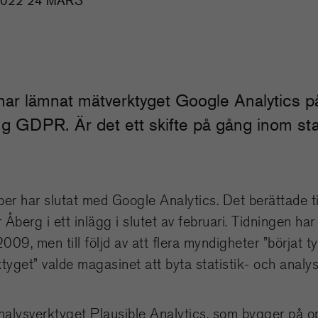
022 24 MARS
r har lämnat mätverktyget Google Analytics 
ng GDPR. Är det ett skifte på gång inom sta
ber har slutat med Google Analytics. Det berättade 
Åberg i ett inlägg i slutet av februari. Tidningen ha
09, men till följd av att flera myndigheter ”börjat ty
tyget” valde magasinet att byta statistik- och analys
analysverktyget Plausible Analytics, som bygger på 