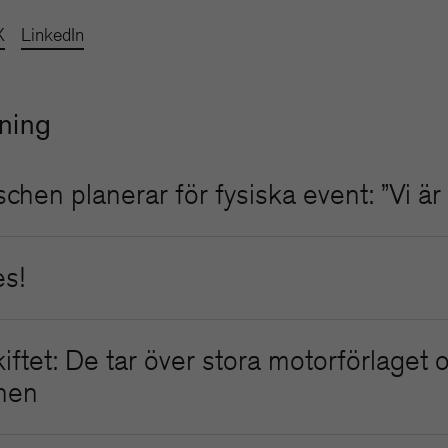
X
LinkedIn
sning
schen planerar för fysiska event: ”Vi ä
es!
ftet: De tar över stora motorförlaget 
nen