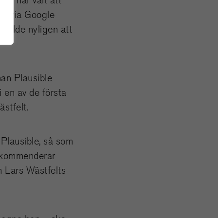
as via Google
 valde nyligen att
man Plausible
 en av de första
stfelt.
 Plausible, så som
 rekommenderar
m Lars Wästfelts