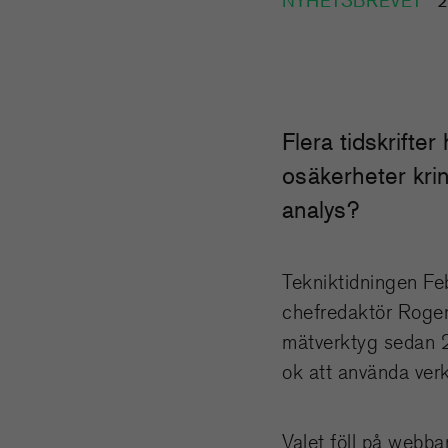
NYHETSBREVET
2
Flera tidskrifte
osäkerheter kri
analys?
Tekniktidningen Fe
chefredaktör Roger 
mätverktyg sedan 20
ok att använda verk
Valet föll på webb