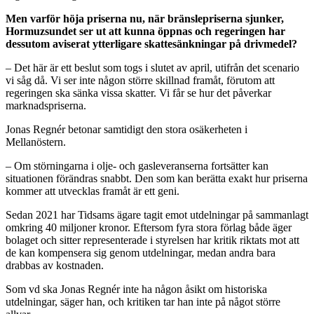
Men varför höja priserna nu, när bränslepriserna sjunker,
Hormuzsundet ser ut att kunna öppnas och regeringen har
dessutom aviserat ytterligare skattesänkningar på drivmedel?
– Det här är ett beslut som togs i slutet av april, utifrån det scenario
vi såg då. Vi ser inte någon större skillnad framåt, förutom att
regeringen ska sänka vissa skatter. Vi får se hur det påverkar
marknadspriserna.
Jonas Regnér betonar samtidigt den stora osäkerheten i
Mellanöstern.
– Om störningarna i olje- och gasleveranserna fortsätter kan
situationen förändras snabbt. Den som kan berätta exakt hur priserna
kommer att utvecklas framåt är ett geni.
Sedan 2021 har Tidsams ägare tagit emot utdelningar på sammanlagt
omkring 40 miljoner kronor. Eftersom fyra stora förlag både äger
bolaget och sitter representerade i styrelsen har kritik riktats mot att
de kan kompensera sig genom utdelningar, medan andra bara
drabbas av kostnaden.
Som vd ska Jonas Regnér inte ha någon åsikt om historiska
utdelningar, säger han, och kritiken tar han inte på något större