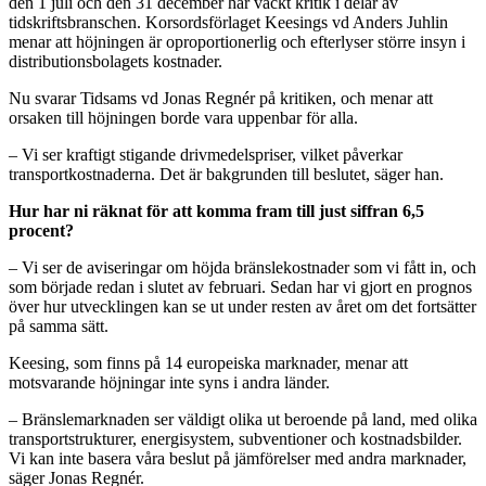
den 1 juli och den 31 december har väckt kritik i delar av
tidskriftsbranschen. Korsordsförlaget Keesings vd Anders Juhlin
menar att höjningen är oproportionerlig och efterlyser större insyn i
distributionsbolagets kostnader.
Nu svarar Tidsams vd Jonas Regnér på kritiken, och menar att
orsaken till höjningen borde vara uppenbar för alla.
– Vi ser kraftigt stigande drivmedelspriser, vilket påverkar
transportkostnaderna. Det är bakgrunden till beslutet, säger han.
Hur har ni räknat för att komma fram till just siffran 6,5
procent?
– Vi ser de aviseringar om höjda bränslekostnader som vi fått in, och
som började redan i slutet av februari. Sedan har vi gjort en prognos
över hur utvecklingen kan se ut under resten av året om det fortsätter
på samma sätt.
Keesing, som finns på 14 europeiska marknader, menar att
motsvarande höjningar inte syns i andra länder.
– Bränslemarknaden ser väldigt olika ut beroende på land, med olika
transportstrukturer, energisystem, subventioner och kostnadsbilder.
Vi kan inte basera våra beslut på jämförelser med andra marknader,
säger Jonas Regnér.