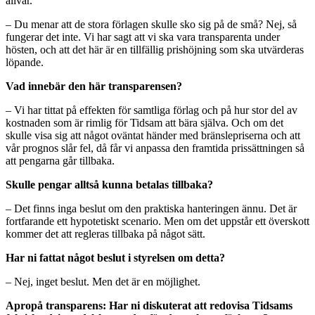
allvar.
– Du menar att de stora förlagen skulle sko sig på de små? Nej, så
fungerar det inte. Vi har sagt att vi ska vara transparenta under
hösten, och att det här är en tillfällig prishöjning som ska utvärderas
löpande.
Vad innebär den här transparensen?
– Vi har tittat på effekten för samtliga förlag och på hur stor del av
kostnaden som är rimlig för Tidsam att bära själva. Och om det
skulle visa sig att något oväntat händer med bränslepriserna och att
vår prognos slår fel, då får vi anpassa den framtida prissättningen så
att pengarna går tillbaka.
Skulle pengar alltså kunna betalas tillbaka?
– Det finns inga beslut om den praktiska hanteringen ännu. Det är
fortfarande ett hypotetiskt scenario. Men om det uppstår ett överskott
kommer det att regleras tillbaka på något sätt.
Har ni fattat något beslut i styrelsen om detta?
– Nej, inget beslut. Men det är en möjlighet.
Apropå transparens: Har ni diskuterat att redovisa Tidsams