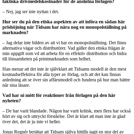
faktiska drivmedelskostnader för de anslutna förlagen?
– Nej, jag ser inte nyttan i det.
Hur ser du på den etiska aspekten av att införa en sådan här
prishöjning när Tidsam har nära nog en monopolställning på
marknaden?
– Jag delar inte bilden av att vi har en monopolställning. Det finns
alternativa vägar och distributörer. Vad gäller den etiska frågan är
min uppgift som vd att arbeta för en effektiv distribution och bidra
till lönsamheten på printmarknaden som helhet.
Han menar att det inte är självklart att Tidsams modell är den mest
kostnadseffektiva för alla typer av förlag, och att det kan finnas
anledning att se över sin affärsmodell och fundera på hur man bättre
når sina läsare.
Vad har ni mött för reaktioner från förlagen på den här
nyheten?
– De har varit blandade. Någon har varit kritisk, men flera har också
hört av sig och uttryckt förståelse. Det är klart att man inte är glad
över det, det är ju inte vi heller.
Jonas Regnér berättar att Tidsam själva hittills tagit en stor del av