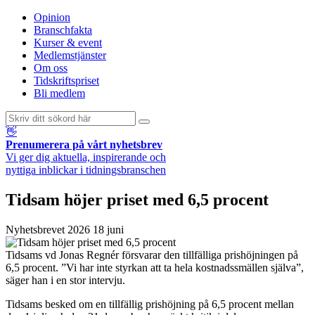
Opinion
Branschfakta
Kurser & event
Medlemstjänster
Om oss
Tidskriftspriset
Bli medlem
👋
Prenumerera på vårt nyhetsbrev
Vi ger dig aktuella, inspirerande och
nyttiga inblickar i tidningsbranschen
Tidsam höjer priset med 6,5 procent
Nyhetsbrevet
2026 18 juni
Tidsams vd Jonas Regnér försvarar den tillfälliga prishöjningen på
6,5 procent. ”Vi har inte styrkan att ta hela kostnadssmällen själva”,
säger han i en stor intervju.
Tidsams besked om en tillfällig prishöjning på 6,5 procent mellan