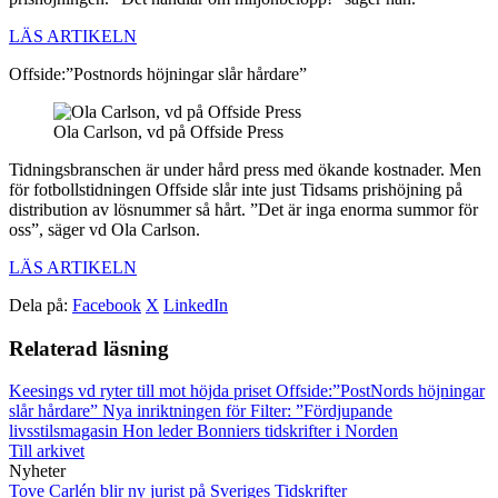
LÄS ARTIKELN
Offside:”Postnords höjningar slår hårdare”
Ola Carlson, vd på Offside Press
Tidningsbranschen är under hård press med ökande kostnader. Men
för fotbollstidningen Offside slår inte just Tidsams prishöjning på
distribution av lösnummer så hårt. ”Det är inga enorma summor för
oss”, säger vd Ola Carlson.
LÄS ARTIKELN
Dela på:
Facebook
X
LinkedIn
Relaterad läsning
Keesings vd ryter till mot höjda priset
Offside:”PostNords höjningar
slår hårdare”
Nya inriktningen för Filter: ”Fördjupande
livsstilsmagasin
Hon leder Bonniers tidskrifter i Norden
Till arkivet
Nyheter
Tove Carlén blir ny jurist på Sveriges Tidskrifter