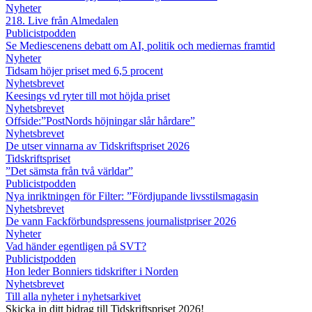
Nyheter
218. Live från Almedalen
Publicistpodden
Se Mediescenens debatt om AI, politik och mediernas framtid
Nyheter
Tidsam höjer priset med 6,5 procent
Nyhetsbrevet
Keesings vd ryter till mot höjda priset
Nyhetsbrevet
Offside:”PostNords höjningar slår hårdare”
Nyhetsbrevet
De utser vinnarna av Tidskriftspriset 2026
Tidskriftspriset
”Det sämsta från två världar”
Publicistpodden
Nya inriktningen för Filter: ”Fördjupande livsstilsmagasin
Nyhetsbrevet
De vann Fackförbundspressens journalistpriser 2026
Nyheter
Vad händer egentligen på SVT?
Publicistpodden
Hon leder Bonniers tidskrifter i Norden
Nyhetsbrevet
Till alla nyheter i nyhetsarkivet
Skicka in ditt bidrag till Tidskriftspriset 2026!