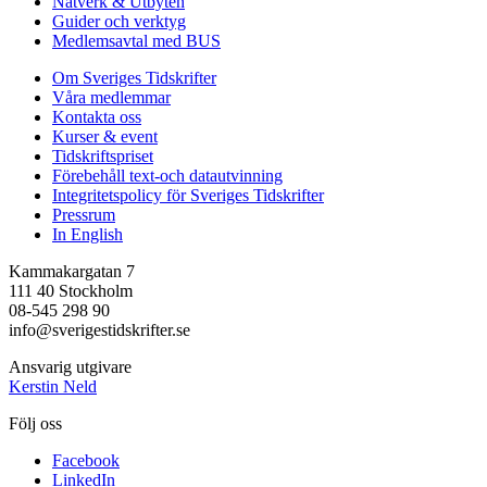
Nätverk & Utbyten
Guider och verktyg
Medlemsavtal med BUS
Om Sveriges Tidskrifter
Våra medlemmar
Kontakta oss
Kurser & event
Tidskriftspriset
Förebehåll text-och datautvinning
Integritetspolicy för Sveriges Tidskrifter
Pressrum
In English
Kammakargatan 7
111 40 Stockholm
08-545 298 90
info@sverigestidskrifter.se
Ansvarig utgivare
Kerstin Neld
Följ oss
Facebook
LinkedIn