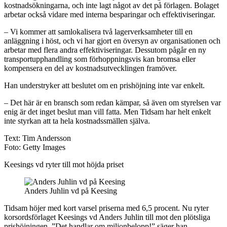
kostnadsökningarna, och inte lagt något av det på förlagen. Bolaget
arbetar också vidare med interna besparingar och effektiviseringar.
– Vi kommer att samlokalisera två lagerverksamheter till en
anläggning i höst, och vi har gjort en översyn av organisationen och
arbetar med flera andra effektiviseringar. Dessutom pågår en ny
transportupphandling som förhoppningsvis kan bromsa eller
kompensera en del av kostnadsutvecklingen framöver.
Han understryker att beslutet om en prishöjning inte var enkelt.
– Det här är en bransch som redan kämpar, så även om styrelsen var
enig är det inget beslut man vill fatta. Men Tidsam har helt enkelt
inte styrkan att ta hela kostnadssmällen själva.
Text: Tim Andersson
Foto: Getty Images
Keesings vd ryter till mot höjda priset
Anders Juhlin vd på Keesing
Tidsam höjer med kort varsel priserna med 6,5 procent. Nu ryter
korsordsförlaget Keesings vd Anders Juhlin till mot den plötsliga
prishöjningen. ”Det handlar om miljonbelopp!” säger han.