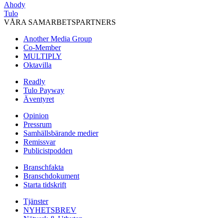
Ahody
Tulo
VÅRA SAMARBETSPARTNERS
Another Media Group
Co-Member
MULTIPLY
Oktavilla
Readly
Tulo Payway
Äventyret
Opinion
Pressrum
Samhällsbärande medier
Remissvar
Publicistpodden
Branschfakta
Branschdokument
Starta tidskrift
Tjänster
NYHETSBREV