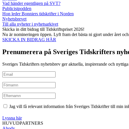
Vad händer egentligen på SVT?
Publicistpodden
Hon leder Bonniers tidskrifter i Norden
Nyhetsbrevet
Till alla nyheter i nyhetsarkivet
Skicka in ditt bidrag till Tidskriftspriset 2026!
Nu är nomineringen öppen. Lyft fram det bästa ni gjort under året oc
SKICKA IN BIDRAG HÄR
Prenumerera på Sveriges Tidskrifters nyh
Sveriges Tidskrifters nyhetsbrev ger aktuella, inspirerande och nyttiga i
Jag vill få relevant information från Sveriges Tidskrifter till min 
Lyssna här
HUVUDPARTNERS
Ahody