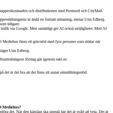
de papperskostnaden och distributionen med Postnord och CityMail.
apperstidningarna är ändå en fortsatt utmaning, menar Unn Edberg.
som tidigare.
dre trafik via Google. Men samtidigt ger AI också möjligheter. Med AI
O Mediehus finns ett grävstöd med fyra personer som stöttar när
, säger Unn Edberg.
iftsutredningens förslag går igenom rakt av.
det är det bra att det finns ett annat omställningsstöd.
LO Mediehus?
omföra det. När den känslan ska uppstå här det är svårt att veta. Det är