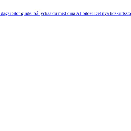
m dagar
Stor guide: Så lyckas du med dina AI-bilder
Det nya tidskriftss