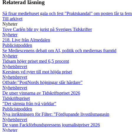
Relaterad läsning
Så fixar mediehuset gala och fest
”Praktskandal” om posten får ta fe
Till arkivet
Nyheter
Tove Carlén blir ny jurist på Sveriges Tidskrifter
Nyheter
218. Live från Almedalen
Publicistpodden
Se Mediescenens debatt om AI, politik och mediernas framtid
Nyheter
Tidsam höjer priset med 6,5 procent
Nyhetsbrevet
Keesings vd ryter till mot höjda priset
Nyhetsbrevet
Offside:”PostNords höjningar slår hårdare”
Nyhetsbrevet
De utser vinnarna av Tidskriftspriset 2026
Tidskriftspriset
”Det sämsta från två världar”
Publicistpodden
Nya inriktningen för Filter: ”Fördjupande livsstilsmagasin
Nyhetsbrevet
De vann Fackförbundspressens journalistpriser 2026
Nyheter