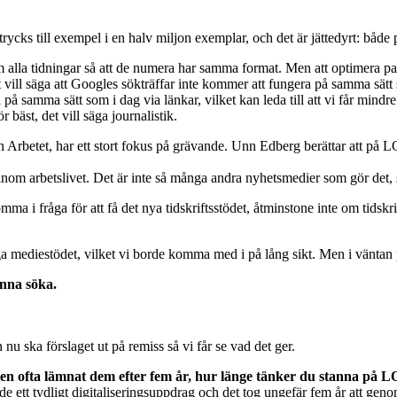
 trycks till exempel i en halv miljon exemplar, och det är jättedyrt: bå
 alla tidningar så att de numera har samma format. Men att optimera p
ill säga att Googles sökträffar inte kommer att fungera på samma sätt 
 på samma sätt som i dag via länkar, vilket kan leda till att vi får min
 bäst, det vill säga journalistik.
Arbetet, har ett stort fokus på grävande. Unn Edberg berättar att på L
 inom arbetslivet. Det är inte så många andra nyhetsmedier som gör det
mma i fråga för att få det nya tidskriftsstödet, åtminstone inte om tidskr
 mediestödet, vilket vi borde komma med i på lång sikt. Men i väntan på 
nna söka.
u ska förslaget ut på remiss så vi får se vad det ger.
men ofta lämnat dem efter fem år, hur länge tänker du stanna på 
hade ett tydligt digitaliseringsuppdrag och det tog ungefär fem år att gen