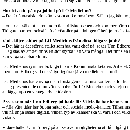
försöka att inte av misstag råka sätta sig vid någons sedan länge inmu
Hur trivs du på nya jobbet på LO Mediehus?
– Det är fantastiskt, det känns som att komma hem. Sällan jag känt m
Hon är ett välkänt namn inom tidskriftsbranschen och kommer närmast 
Tidigare har hon också haft chefsroller på tidningen Chef, journalisti
Vad skiljer jobbet på LO Mediehus från dina tidigare jobb?
– Det här är det största stället som jag varit chef på, säger Unn Edberg
– Jag slås av att det finns en stor styrka i att vara många. Det finns e
kan vi gå snabbare fram.
LO Mediehus rymmer fackliga titlarna Kommunalarbetaren, Arbetet, Se
men Unn Edberg vill också tydliggöra själva mediehusets profil.
LO Mediehus hade nyligen sin första gemensamma konferens för hela
– Jag presenterade en omvärldsanalys för LO Mediehus och vi gjorde ge
att lägga upp ett strategiarbete för året.
Precis som när Unn Edberg jobbade för Vi Media har hennes nuva
– Alla våra titlar har öppna sajter och sociala medie-kanaler. Tillsamm
vill nå unga läsare digitalt, vilken typ av kanaler ska vi vara i och v
vidare.
Vidare håller Unn Edberg på att se över möjligheterna att få tillgång t