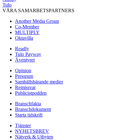
Tulo
VÅRA SAMARBETSPARTNERS
Another Media Group
Co-Member
MULTIPLY
Oktavilla
Readly
Tulo Payway
Äventyret
Opinion
Pressrum
Samhällsbärande medier
Remissvar
Publicistpodden
Branschfakta
Branschdokument
Starta tidskrift
Tjänster
NYHETSBREV
Nätverk & Utbyten