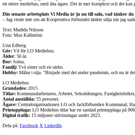
ett större mediehus, med åtta ägare. Det är mer komplext och det kan göra 
Din senaste arbetsplats Vi Media är ju nu till salu, vad tänker du
– Jag visste inte om att Kooperativa förbundet tänkte sälja när jag sa
Text: Matilda Nilsson
Foto: Moa Källström
Unn Edberg
Gör:
Vd för LO Mediehus.
Ålder
: 50 år.
Bor:
Solna.
Familj:
Två söner och en särbo.
Hobby:
Målar i olja. ”Började med det under pandemin, och nu är de
LO Mediehus
Grundades:
2015
Titlar:
Kommunalarbetaren, Arbetet, Sekotidningen, Fastighetsfolket,
Antal anställda:
55 personer.
Ägare:
Centralorganisationen LO och fackförbunden Kommunal, Hande
Printupplaga:
LO Mediehus titlar har en samlad printupplaga på 90
Digital trafik:
15 miljoner sidvisningar under 2023.
Dela på:
Facebook
X
LinkedIn