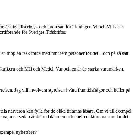
år digitaliserings- och ljudresan för Tidningen Vi och Vi Läser.
ordförande för Sveriges Tidskrifter.
ra en ihop en task force med runt fem personer för det – och på så sätt
ektrikern och Mål och Medel. Var och en är de starka varumärken,
sen. Jag vill involvera styrelsen i våra framtidsfrågor och håller på
ala närvaron kan fylla för de olika titlarnas läsare. Om vi till exempel
ionerna, men sedan är det redaktionen och chefredaktörerna som tar det
l exempel nyhetsbrev