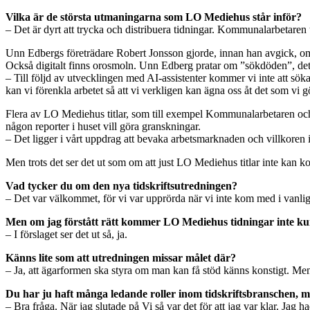
Vilka är de största utmaningarna som LO Mediehus står inför?
– Det är dyrt att trycka och distribuera tidningar. Kommunalarbetaren
Unn Edbergs företrädare Robert Jonsson gjorde, innan han avgick, om
Också digitalt finns orosmoln. Unn Edberg pratar om ”sökdöden”, det v
– Till följd av utvecklingen med AI-assistenter kommer vi inte att söka
kan vi förenkla arbetet så att vi verkligen kan ägna oss åt det som vi gör
Flera av LO Mediehus titlar, som till exempel Kommunalarbetaren och 
någon reporter i huset vill göra granskningar.
– Det ligger i vårt uppdrag att bevaka arbetsmarknaden och villkoren
Men trots det ser det ut som om att just LO Mediehus titlar inte kan ko
Vad tycker du om den nya tidskriftsutredningen?
– Det var välkommet, för vi var upprörda när vi inte kom med i vanliga
Men om jag förstått rätt kommer LO Mediehus tidningar inte ku
– I förslaget ser det ut så, ja.
Känns lite som att utredningen missar målet där?
– Ja, att ägarformen ska styra om man kan få stöd känns konstigt. Men n
Du har ju haft många ledande roller inom tidskriftsbranschen, 
– Bra fråga. När jag slutade på Vi så var det för att jag var klar. Jag 