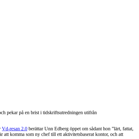
h pekar på en brist i tidskriftsutredningen utifrån
v
Vd-resan 2.0
berättar Unn Edberg öppet om sådant hon ”lärt, fattat,
r att komma som ny chef till ett aktivitetsbaserat kontor, och att