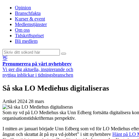
Opinion
Branschfakta
Kurser & event
Medlemstjänster
Om oss
Tidskriftspriset
Bli medlem
👋
Prenumerera på vårt nyhetsbrev
Vi ger dig aktuella, inspirerande och
nyttiga inblickar i tidningsbranschen
Så ska LO Mediehus digitaliseras
Artikel
2024 28 mars
Som ny vd på LO Mediehus ska Unn Edberg fortsätta digitalisera koncerne
organisationstidskrifternas perspektiv.
I mitten av januari började Unn Edberg som vd för LO Mediehus eft
ångrat och skrattat åt på nya vd-jobbet” i sitt nyhetsbrev
Hänt på LO 