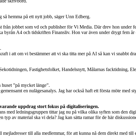
tade skrivbord.
ig så hemma på ett nytt jobb, säger Unn Edberg.
från jobbet som vd och publisher för Vi Media. Där drev hon under fem 
ska byrån A4 och tidskriften Finansliv. Hon var även under drygt fem år 
.
n kraft i att om vi bestämmer att vi ska titta mer på AI så kan vi snabbt d
kotidningen, Fastighetsfolket, Handelsnytt, Målarnas facktidning, El
 huset ”på mycket länge”.
mensamt en nulägesanalys. Jag har också haft ett första möte med styrel
rande uppdrag stort fokus på digitaliseringen.
ans med ledningsgruppen tittar jag nu på vilka olika syften som den digit
ilken typ av material ska vi dela? Jag kan sätta ramar för de här diskuss
ill mejladresser till alla medlemmar, för att kunna nå dem direkt med til