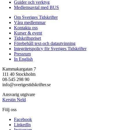
Guider och verktyg
Medlemsavtal med BUS
Om Sveriges Tidskrifter
Våra medlemmar
Kontakta oss
Kurser & event
Tidskriftspriset
Förebehåll text-och datautvinning
Integritetspolicy för Sveriges Tidskrifter
Pressrum
In English
Kammakargatan 7
111 40 Stockholm
08-545 298 90
info@sverigestidskrifter.se
Ansvarig utgivare
Kerstin Neld
Följ oss
Facebook
LinkedIn
Instagram