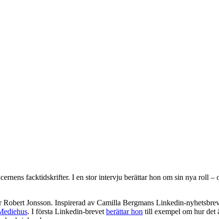
ns facktidskrifter. I en stor intervju berättar hon om sin nya roll – oc
er Robert Jonsson. Inspirerad av Camilla Bergmans Linkedin-nyhetsbre
Mediehus
. I första Linkedin-brevet
berättar hon
till exempel om hur det ä