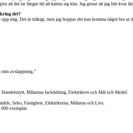
att det tar längre tid att känna sig klar. Jag gissar att jag blir kvar läng
 kring det?
de upp mig. Det är tråkigt, men jag hoppas det kan komma något bra ur det
t min avslappning.”
 Handelsnytt, Målarnas facktidning, Elektrikern och Mål och Medel.
ls, Seko, Fastighets, Elektrikerna, Målarna och Livs.
6 000 exemplar.