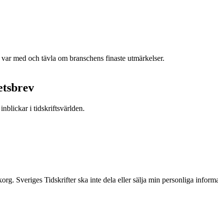
h var med och tävla om branschens finaste utmärkelser.
etsbrev
nblickar i tidskriftsvärlden.
inkorg. Sveriges Tidskrifter ska inte dela eller sälja min personliga info