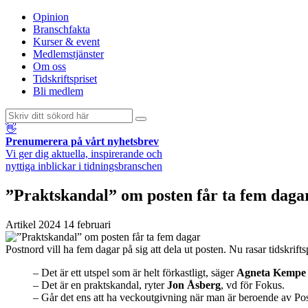
Opinion
Branschfakta
Kurser & event
Medlemstjänster
Om oss
Tidskriftspriset
Bli medlem
👋
Prenumerera på vårt nyhetsbrev
Vi ger dig aktuella, inspirerande och
nyttiga inblickar i tidningsbranschen
”Praktskandal” om posten får ta fem daga
Artikel
2024 14 februari
Postnord vill ha fem dagar på sig att dela ut posten. Nu rasar tidskrift
– Det är ett utspel som är helt förkastligt, säger
Agneta Kempe
– Det är en praktskandal, ryter
Jon Åsberg
, vd för Fokus.
– Går det ens att ha veckoutgivning när man är beroende av P