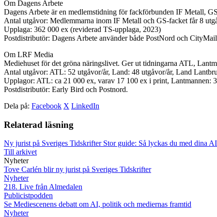
Om Dagens Arbete
Dagens Arbete är en medlemstidning för fackförbunden IF Metall, GS
Antal utgåvor: Medlemmarna inom IF Metall och GS-facket får 8 utgå
Upplaga: 362 000 ex (reviderad TS-upplaga, 2023)
Postdistributör: Dagens Arbete använder både PostNord och CityMail fö
Om LRF Media
Mediehuset för det gröna näringslivet. Ger ut tidningarna ATL, La
Antal utgåvor: ATL: 52 utgåvor/år, Land: 48 utgåvor/år, Land Lantb
Upplagor: ATL: ca 21 000 ex, varav 17 100 ex i print, Lantmannen: 3 
Postdistributör: Early Bird och Postnord.
Dela på:
Facebook
X
LinkedIn
Relaterad läsning
Ny jurist på Sveriges Tidskrifter
Stor guide: Så lyckas du med dina AI
Till arkivet
Nyheter
Tove Carlén blir ny jurist på Sveriges Tidskrifter
Nyheter
218. Live från Almedalen
Publicistpodden
Se Mediescenens debatt om AI, politik och mediernas framtid
Nyheter