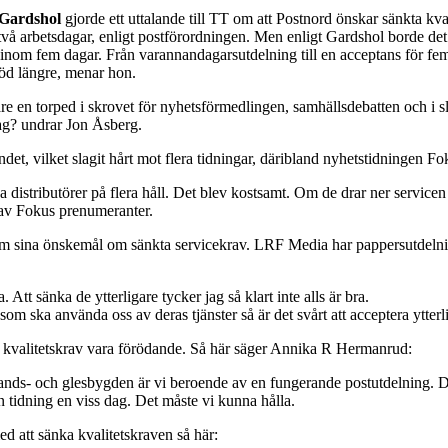
Gardshol
gjorde ett uttalande till TT om att Postnord önskar sänkta kv
två arbetsdagar, enligt postförordningen. Men enligt Gardshol borde det
inom fem dagar. Från varannandagarsutdelning till en acceptans för fe
töd längre, menar hon.
re en torped i skrovet för nyhetsförmedlingen, samhällsdebatten och i sl
ag? undrar Jon Åsberg.
et, vilket slagit hårt mot flera tidningar, däribland nyhetstidningen Fo
 distributörer på flera håll. Det blev kostsamt. Om de drar ner servicen 
 av Fokus prenumeranter.
m sina önskemål om sänkta servicekrav. LRF Media har pappersutdel
 Att sänka de ytterligare tycker jag så klart inte alls är bra.
 som ska använda oss av deras tjänster så är det svårt att acceptera ytt
kta kvalitetskrav vara förödande. Så här säger Annika R Hermanrud:
ands- och glesbygden är vi beroende av en fungerande postutdelning. Det 
in tidning en viss dag. Det måste vi kunna hålla.
att sänka kvalitetskraven så här: