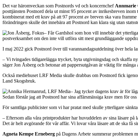
Det var häromveckan som Postnords vd och koncernchef
Annmarie 
posttjänsten Postnord dela ut minst 95 procent av inrikesbreven inom 
kombinerat med ett krav på att 97 procent av breven ska vara framme 
förändringen skulle det innebära att Postnord kan klara sig utan statss
– Får Gardshol som hon vill innebär det ytterliga
postverksamhet om den inte vill utföra sitt mest grundläggande uppdr
I maj 2022 gick Postnord över till varannandagsutdelning över hela land
– Vi tvingades tidigarelägga trycket, byta utgivningsdag och skaffa nya
säger Jon Åsberg och betonar att pappersutgåvan är viktig för många
Också mediehuset LRF Media skulle drabbas om Postnord fick igeno
Land Skogsbruk.
– Jag tycker dagens krav är för låga.
Sedan förstår jag att Postnord har sina affärsmässiga krav men för oss
För samtliga publicister som vi har pratat med skulle ytterligare sän
– Eftersom alla våra printprodukter har huvuddelen av sina läsare på l
Det är helt avgörande för vår affär. Vi lovar våra läsare att de ska få s
Agneta Kempe Erneberg
på Dagens Arbete summerar problemen med 