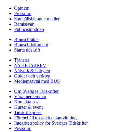
Opinion
Pressrum
Samhällsbärande medier
Remissvar
Publicistpodden
Branschfakta
Branschdokument
Starta tidskrift
Tjänster
NYHETSBREV
Nätverk & Utbyten
Guider och verktyg
Medlemsavtal med BUS
Om Sveriges Tidskrifter
Våra medlemmar
Kontakta oss
Kurser & event
Tidskriftspriset
Förebehåll text-och datautvinning
Integritetspolicy för Sveriges Tidskrifter
Pressrum