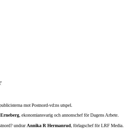
r
spublicisterna mot Postnord-vd:ns utspel.
 Erneberg
, ekonomiansvarig och annonschef för Dagens Arbete.
ostnord? undrar
Annika R Hermanrud
, förlagschef för LRF Media.