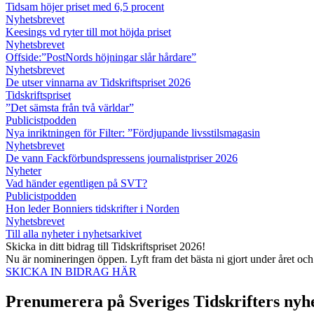
Tidsam höjer priset med 6,5 procent
Nyhetsbrevet
Keesings vd ryter till mot höjda priset
Nyhetsbrevet
Offside:”PostNords höjningar slår hårdare”
Nyhetsbrevet
De utser vinnarna av Tidskriftspriset 2026
Tidskriftspriset
”Det sämsta från två världar”
Publicistpodden
Nya inriktningen för Filter: ”Fördjupande livsstilsmagasin
Nyhetsbrevet
De vann Fackförbundspressens journalistpriser 2026
Nyheter
Vad händer egentligen på SVT?
Publicistpodden
Hon leder Bonniers tidskrifter i Norden
Nyhetsbrevet
Till alla nyheter i nyhetsarkivet
Skicka in ditt bidrag till Tidskriftspriset 2026!
Nu är nomineringen öppen. Lyft fram det bästa ni gjort under året oc
SKICKA IN BIDRAG HÄR
Prenumerera på Sveriges Tidskrifters nyh