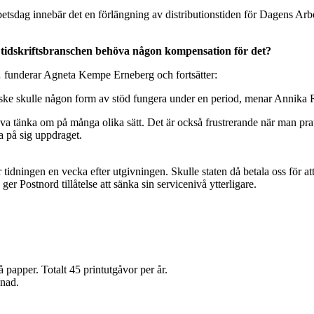
etsdag innebär det en förlängning av distributionstiden för Dagens Arbet
le tidskriftsbranschen behöva någon kompensation för det?
a… funderar Agneta Kempe Erneberg och fortsätter:
Kanske skulle någon form av stöd fungera under en period, menar Annik
va tänka om på många olika sätt. Det är också frustrerande när man pra
a på sig uppdraget.
tidningen en vecka efter utgivningen. Skulle staten då betala oss för a
ger Postnord tillåtelse att sänka sin servicenivå ytterligare.
papper. Totalt 45 printutgåvor per år.
ånad.