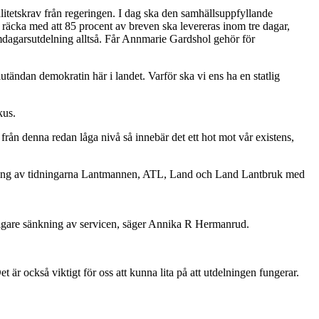
alitetskrav från regeringen. I dag ska den samhällsuppfyllande
 räcka med att 85 procent av breven ska levereras inom tre dagar,
mdagarsutdelning alltså. Får Annmarie Gardshol gehör för
utändan demokratin här i landet. Varför ska vi ens ha en statlig
kus.
från denna redan låga nivå så innebär det ett hot mot vår existens,
ning av tidningarna Lantmannen, ATL, Land och Land Lantbruk med
erligare sänkning av servicen, säger Annika R Hermanrud.
är också viktigt för oss att kunna lita på att utdelningen fungerar.