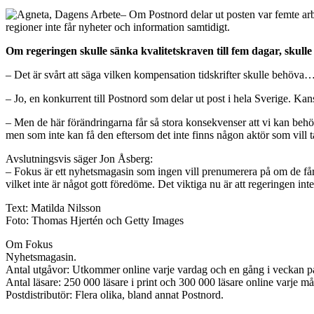
– Om Postnord delar ut posten var femte arb
regioner inte får nyheter och information samtidigt.
Om regeringen skulle sänka kvalitetskraven till fem dagar, skul
– Det är svårt att säga vilken kompensation tidskrifter skulle behöv
– Jo, en konkurrent till Postnord som delar ut post i hela Sverige. 
– Men de här förändringarna får så stora konsekvenser att vi kan behö
men som inte kan få den eftersom det inte finns någon aktör som vill t
Avslutningsvis säger Jon Åsberg:
– Fokus är ett nyhetsmagasin som ingen vill prenumerera på om de får 
vilket inte är något gott föredöme. Det viktiga nu är att regeringen inte 
Text: Matilda Nilsson
Foto: Thomas Hjertén och Getty Images
Om Fokus
Nyhetsmagasin.
Antal utgåvor: Utkommer online varje vardag och en gång i veckan på 
Antal läsare: 250 000 läsare i print och 300 000 läsare online varje m
Postdistributör: Flera olika, bland annat Postnord.