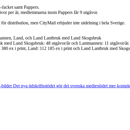
-facket samt Pappers.
vor per år, medlemmarna inom Pappers får 9 utgåvor.
r distribution, men CityMail erbjuder inte utdelning i hela Sverige.
ntmannen, Land, och Land Lantbruk med Land Skogsbruk
ruk med Land Skogsbruk: 48 utgåvor/år och Lantmannen: 11 utgåvor/år.
380 ex i print, Land: 112 185 ex i print och Land Lantbruk med Skogsb
-bilder
Det nya tidskriftsstödet gör det svenska mediestödet mer kompl