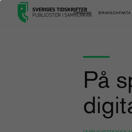
OPINION
BRANSCHFAKTA
På s
digit