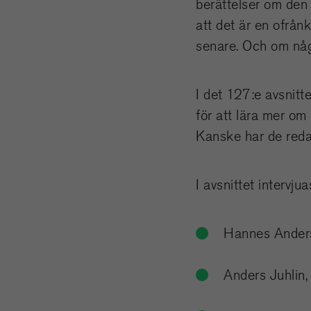
berättelser om den d
att det är en ofrån
senare. Och om någ
I det 127:e avsnitt
för att lära mer om 
Kanske har de reda
I avsnittet intervjua
Hannes Anders
Anders Juhlin,