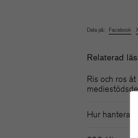
Dela på:
Facebook
Relaterad lä
Ris och ros åt
mediestödsde
Hur hanterar v