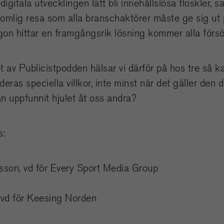
igitala utvecklingen lätt bli innehållslösa floskler, s
komlig resa som alla branschaktörer måste ge sig ut på
on hittar en framgångsrik lösning kommer alla försö
et av Publicistpodden hälsar vi därför på hos tre så 
deras speciella villkor, inte minst när det gäller den d
n uppfunnit hjulet åt oss andra?
s:
son, vd för Every Sport Media Group
 vd för Keesing Norden