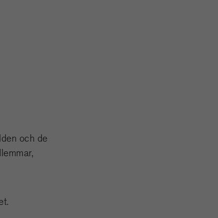
rlden och de
dlemmar,
et.