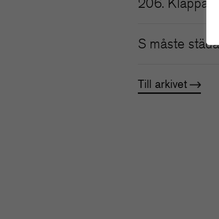
206. Klappar, 
S måste städa
Till arkivet