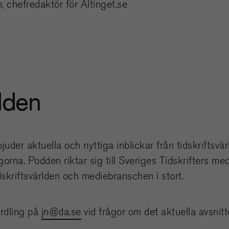
chefredaktör för Altinget.se
den
juder aktuella och nyttiga inblickar från tidskriftsvä
orna. Podden riktar sig till Sveriges Tidskrifters me
dskriftsvärlden och mediebranschen i stort.
rdling på
jn@da.se
vid frågor om det aktuella avsnitt