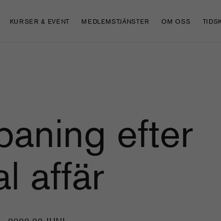
KURSER & EVENT
MEDLEMSTJÄNSTER
OM OSS
TIDS
paning efter
al affär