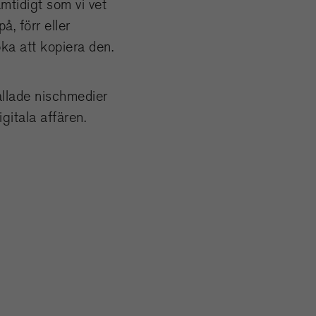
amtidigt som vi vet
, förr eller
ka att kopiera den.
kallade nischmedier
igitala affären.