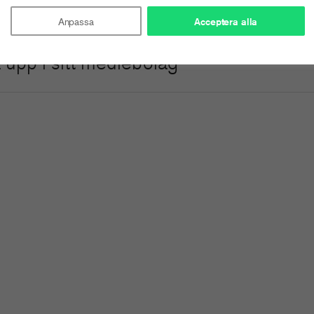
spaningar och löften – Julen är här!
Anpassa
Acceptera alla
 upp i sitt mediebolag