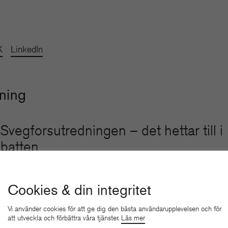
X
LinkedIn
sning
 Svegforsutredningen – det hettar till i
batten
i hatet och hoten?
Cookies & din integritet
Vi använder cookies för att ge dig den bästa användarupplevelsen och för
att utveckla och förbättra våra tjänster.
Läs mer