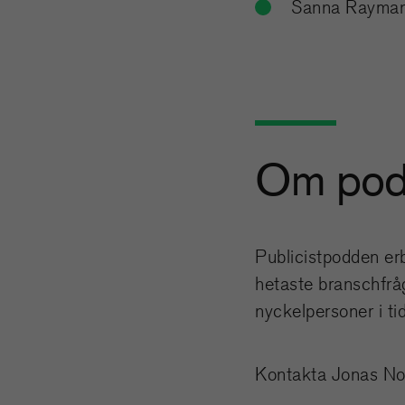
Sanna Rayman, 
Om pod
Publicistpodden erb
hetaste branschfråg
nyckelpersoner i ti
Kontakta Jonas No