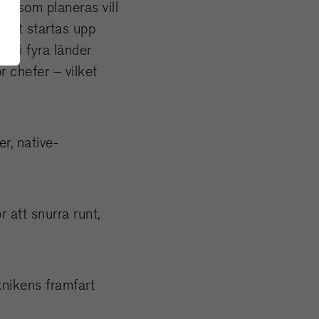
ad som planeras vill
 att startas upp
g i fyra länder
 chefer – vilket
r, native-
 att snurra runt,
nikens framfart