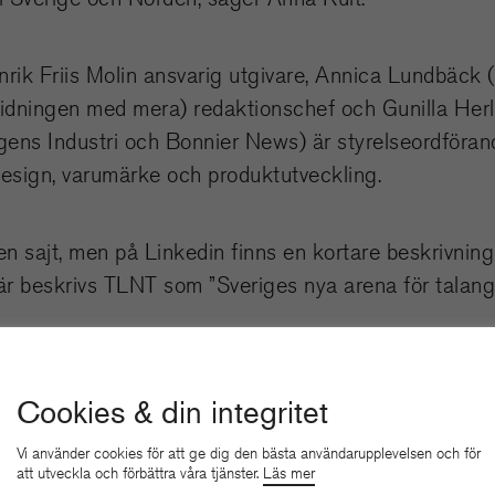
rik Friis Molin ansvarig utgivare, Annica Lundbäck (
idningen med mera) redaktionschef och Gunilla Herlit
ns Industri och Bonnier News) är styrelseordförande
design, varumärke och produktutveckling.
n sajt, men på Linkedin finns en kortare beskrivni
r beskrivs TLNT som ”Sveriges nya arena för talang
community för chefer, ledare och beslutsfattare. Det v
ill att människor och business växer. Vi vill dominer
Cookies & din integritet
Anna Kult.
Vi använder cookies för att ge dig den bästa användarupplevelsen och för
att utveckla och förbättra våra tjänster.
Läs mer