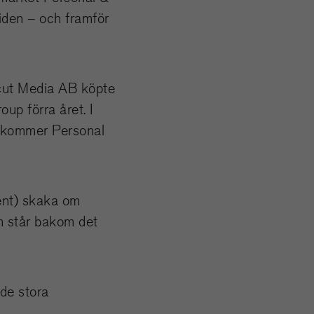
iden – och framför
hcut Media AB köpte
p förra året. I
u kommer Personal
lent) skaka om
m står bakom det
 de stora