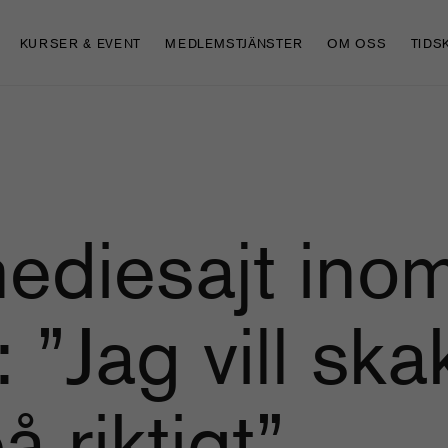
KURSER & EVENT
MEDLEMSTJÄNSTER
OM OSS
TIDS
ediesajt ino
 ”Jag vill ska
 riktigt”