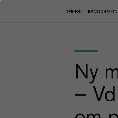
OPINION
BRANSCHFAKTA
Ny m
– Vd:
om på