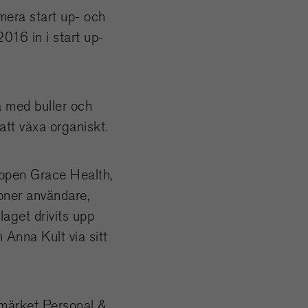
mera start up- och
016 in i start up-
a med buller och
att växa organiskt.
appen Grace Health,
joner användare,
laget drivits upp
 Anna Kult via sitt
umärket Personal &