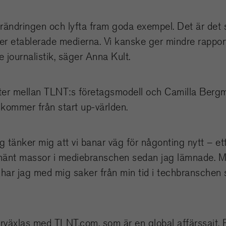
 förändringen och lyfta fram goda exempel. Det är de
er etablerade medierna. Vi kanske ger mindre rapport
journalistik, säger Anna Kult.
eter mellan TLNT:s företagsmodell och Camilla Ber
kommer från start up-världen.
ag tänker mig att vi banar väg för någonting nytt – ett
ar hänt massor i mediebranschen sedan jag lämnade. M
 har jag med mig saker från min tid i techbranschen
rväxlas med TLNT.com, som är en global affärssajt. 