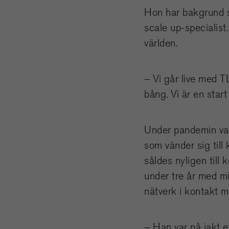
Hon har bakgrund s
scale up-specialist
världen.
– Vi går live med T
bång. Vi är en start
Under pandemin var
som vänder sig till
såldes nyligen till
under tre år med mi
nätverk i kontakt m
– Han var på jakt 