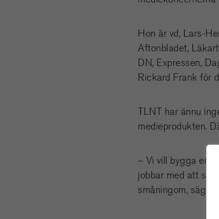
Hon är vd, Lars-Hen
Aftonbladet, Läkart
DN, Expressen, Dage
Rickard Frank för 
TLNT har ännu inge
medieprodukten. Dä
– Vi vill bygga en 
jobbar med att se t
småningom, säger 