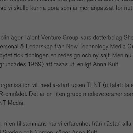
ad vi skulle kunna göra som är mer anpassat för nut
Molin äger Talent Venture Group, vars dotterbolag S
ersonal & Ledarskap från New Technology Media Grou
tet fick tidningen en redesign och ny sajt. Men n
rundades 1969) att fasas ut, enligt Anna Kult.
rganisation vill media-start up:en TLNT (uttalat: ta
HR-området. Det är en liten grupp medieveteraner so
NT Media.
am, men tillsammans har vi erfarenhet från nästan alla
 Sverige och Norden, säger Anna Kult.