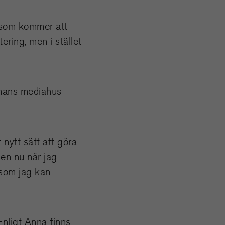
t som kommer att
ering, men i stället
gmans mediahus
 nytt sätt att göra
en nu när jag
 som jag kan
Enligt Anna finns