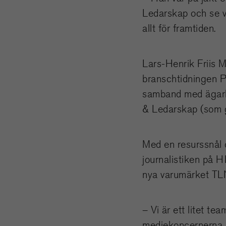
Ledarskap och se v
allt för framtiden.
Lars-Henrik Friis 
branschtidningen P
samband med ägarby
& Ledarskap (som g
Med en resurssnål o
journalistiken på 
nya varumärket TL
– Vi är ett litet te
mediekoncernerna i