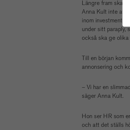
Längre fram ska oli
Anna Kult inte avsl
inom investmentföre
under sitt paraply,
också ska ge olika 
Till en början komm
annonsering och ko
– Vi har en slimmad
säger Anna Kult.
Hon ser HR som en 
och att det ställs