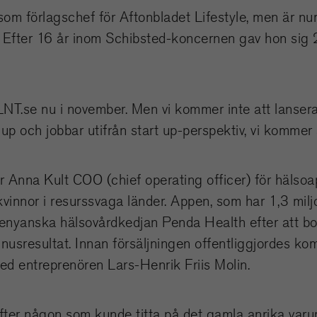
om förlagschef för Aftonbladet Lifestyle, men är nu
. Efter 16 år inom Schibsted-koncernen gav hon sig 2
LNT.se nu i november. Men vi kommer inte att lanser
 up och jobbar utifrån start up-perspektiv, vi kommer 
 Anna Kult COO (chief operating officer) för hälso
 kvinnor i resurssvaga länder. Appen, som har 1,3 mil
 kenyanska hälsovårdkedjan Penda Health efter att bo
nusresultat. Innan försäljningen offentliggjordes kom
ed entreprenören Lars-Henrik Friis Molin.
efter någon som kunde titta på det gamla anrika var