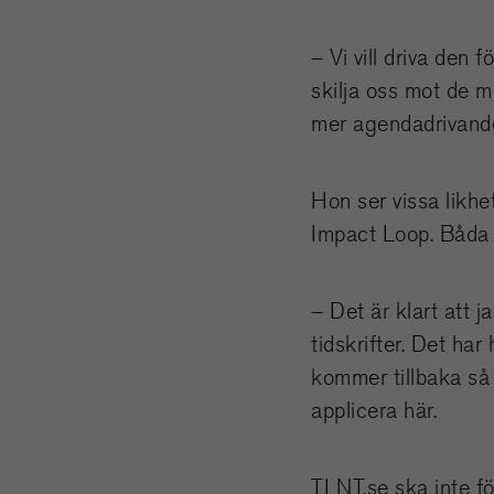
– Vi vill driva den
skilja oss mot de m
mer agendadrivande 
Hon ser vissa likh
Impact Loop. Båda 
– Det är klart att j
tidskrifter. Det h
kommer tillbaka så
applicera här.
TLNT.se ska inte fö