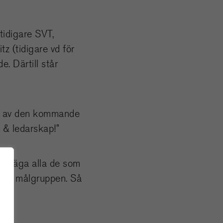
tidigare SVT,
z (tidigare vd för
. Därtill står
ng av den kommande
 & ledarskap!”
ill säga alla de som
a den målgruppen. Så