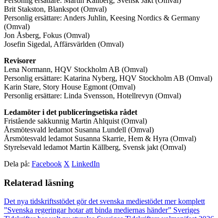
Personlig ersättare: Martin Källberg, Svensk Jakt (Omval)
Brit Stakston, Blankspot (Omval)
Personlig ersättare: Anders Juhlin, Keesing Nordics & Germany
(Omval)
Jon Åsberg, Fokus (Omval)
Josefin Sigedal, Affärsvärlden (Omval)
Revisorer
Lena Normann, HQV Stockholm AB (Omval)
Personlig ersättare: Katarina Nyberg, HQV Stockholm AB (Omval)
Karin Stare, Story House Egmont (Omval)
Personlig ersättare: Linda Svensson, Hotellrevyn (Omval)
Ledamöter i det publiceringsetiska rådet
Fristående sakkunnig Martin Ahlquist (Omval)
Årsmötesvald ledamot Susanna Lundell (Omval)
Årsmötesvald ledamot Susanna Skarrie, Hem & Hyra (Omval)
Styrelsevald ledamot Martin Källberg, Svensk jakt (Omval)
Dela på:
Facebook
X
LinkedIn
Relaterad läsning
Det nya tidskriftsstödet gör det svenska mediestödet mer komplett
”Svenska regeringar hotar att binda mediernas händer”
Sveriges