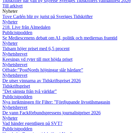
Tidskrifter har valt ny styrelse
Sveriges Tidskrifters valmanifest 2026
Till arkivet
Nyheter
Tove Carlén blir ny jurist på Sveriges Tidskrifter
Nyheter
218. Live från Almedalen
Publicistpodden
Se Mediescenens debatt om AI, politik och mediernas framtid
Nyheter
Tidsam höjer priset med 6,5 procent
Nyhetsbrevet
Keesings vd ryter till mot höjda priset
Nyhetsbrevet
Offside:”PostNords höjningar slår hårdare”
Nyhetsbrevet
De utser vinnarna av Tidskriftspriset 2026
Tidskriftspriset
”Det sämsta från två världar”
Publicistpodden
Nya inriktningen för Filter: ”Fördjupande livsstilsmagasin
Nyhetsbrevet
De vann Fackförbundspressens journalistpriser 2026
Nyheter
Vad händer egentligen på SVT?
Publicistpodden