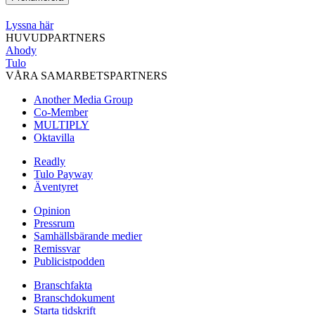
Lyssna här
HUVUDPARTNERS
Ahody
Tulo
VÅRA SAMARBETSPARTNERS
Another Media Group
Co-Member
MULTIPLY
Oktavilla
Readly
Tulo Payway
Äventyret
Opinion
Pressrum
Samhällsbärande medier
Remissvar
Publicistpodden
Branschfakta
Branschdokument
Starta tidskrift