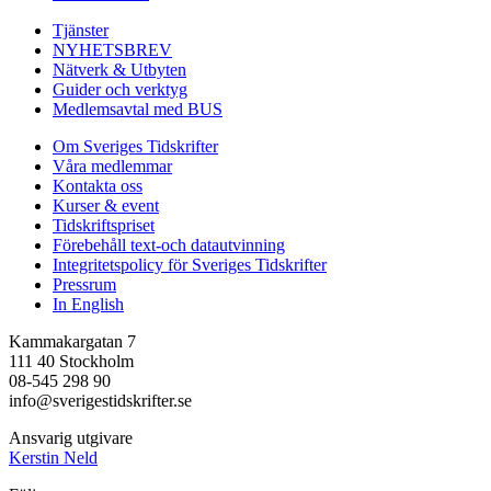
Tjänster
NYHETSBREV
Nätverk & Utbyten
Guider och verktyg
Medlemsavtal med BUS
Om Sveriges Tidskrifter
Våra medlemmar
Kontakta oss
Kurser & event
Tidskriftspriset
Förebehåll text-och datautvinning
Integritetspolicy för Sveriges Tidskrifter
Pressrum
In English
Kammakargatan 7
111 40 Stockholm
08-545 298 90
info@sverigestidskrifter.se
Ansvarig utgivare
Kerstin Neld