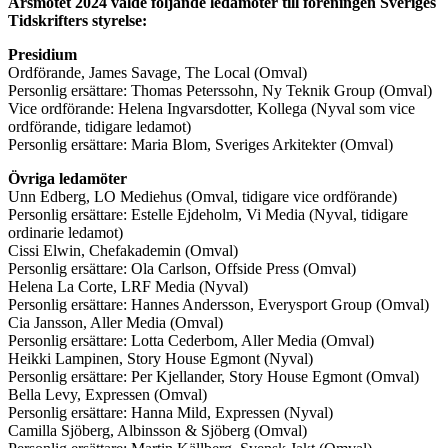
Årsmötet 2024 valde följande ledamöter till föreningen Sveriges
Tidskrifters styrelse:
Presidium
Ordförande, James Savage, The Local (Omval)
Personlig ersättare: Thomas Peterssohn, Ny Teknik Group (Omval)
Vice ordförande: Helena Ingvarsdotter, Kollega (Nyval som vice
ordförande, tidigare ledamot)
Personlig ersättare: Maria Blom, Sveriges Arkitekter (Omval)
Övriga ledamöter
Unn Edberg, LO Mediehus (Omval, tidigare vice ordförande)
Personlig ersättare: Estelle Ejdeholm, Vi Media (Nyval, tidigare
ordinarie ledamot)
Cissi Elwin, Chefakademin (Omval)
Personlig ersättare: Ola Carlson, Offside Press (Omval)
Helena La Corte, LRF Media (Nyval)
Personlig ersättare: Hannes Andersson, Everysport Group (Omval)
Cia Jansson, Aller Media (Omval)
Personlig ersättare: Lotta Cederbom, Aller Media (Omval)
Heikki Lampinen, Story House Egmont (Nyval)
Personlig ersättare: Per Kjellander, Story House Egmont (Omval)
Bella Levy, Expressen (Omval)
Personlig ersättare: Hanna Mild, Expressen (Nyval)
Camilla Sjöberg, Albinsson & Sjöberg (Omval)