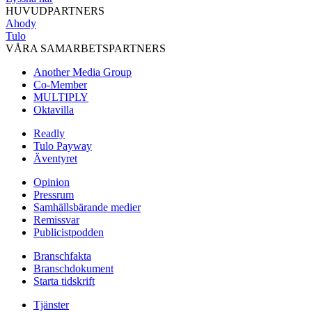
HUVUDPARTNERS
Ahody
Tulo
VÅRA SAMARBETSPARTNERS
Another Media Group
Co-Member
MULTIPLY
Oktavilla
Readly
Tulo Payway
Äventyret
Opinion
Pressrum
Samhällsbärande medier
Remissvar
Publicistpodden
Branschfakta
Branschdokument
Starta tidskrift
Tjänster