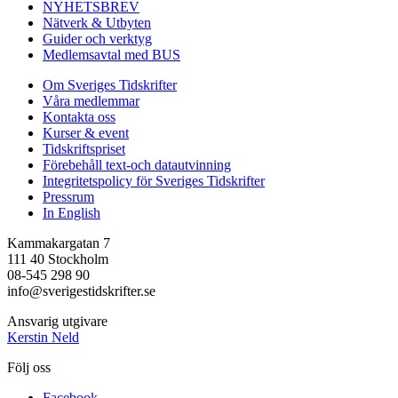
NYHETSBREV
Nätverk & Utbyten
Guider och verktyg
Medlemsavtal med BUS
Om Sveriges Tidskrifter
Våra medlemmar
Kontakta oss
Kurser & event
Tidskriftspriset
Förebehåll text-och datautvinning
Integritetspolicy för Sveriges Tidskrifter
Pressrum
In English
Kammakargatan 7
111 40 Stockholm
08-545 298 90
info@sverigestidskrifter.se
Ansvarig utgivare
Kerstin Neld
Följ oss
Facebook