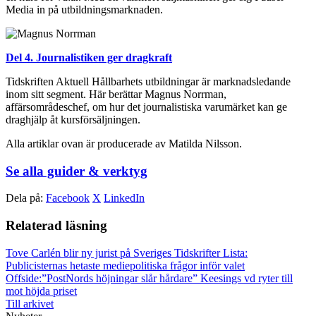
Media in på utbildningsmarknaden.
Del 4. Journalistiken ger dragkraft
Tidskriften Aktuell Hållbarhets utbildningar är marknadsledande
inom sitt segment. Här berättar Magnus Norrman,
affärsområdeschef, om hur det journalistiska varumärket kan ge
draghjälp åt kursförsäljningen.
Alla artiklar ovan är producerade av Matilda Nilsson.
Se alla guider & verktyg
Dela på:
Facebook
X
LinkedIn
Relaterad läsning
Tove Carlén blir ny jurist på Sveriges Tidskrifter
Lista:
Publicisternas hetaste mediepolitiska frågor inför valet
Offside:”PostNords höjningar slår hårdare”
Keesings vd ryter till
mot höjda priset
Till arkivet