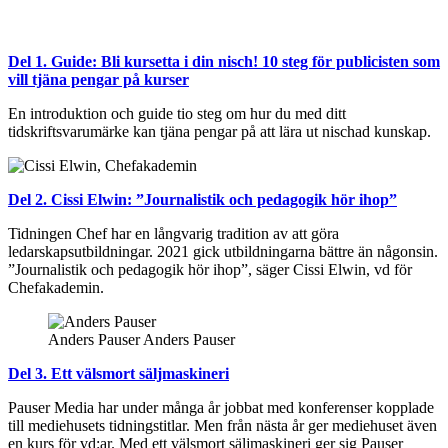
Del 1. Guide: Bli kursetta i din nisch! 10 steg för publicisten som
vill tjäna pengar på kurser
En introduktion och guide tio steg om hur du med ditt
tidskriftsvarumärke kan tjäna pengar på att lära ut nischad kunskap.
Del 2. Cissi Elwin: ”Journalistik och pedagogik hör ihop”
Tidningen Chef har en långvarig tradition av att göra
ledarskapsutbildningar. 2021 gick utbildningarna bättre än någonsin.
”Journalistik och pedagogik hör ihop”, säger Cissi Elwin, vd för
Chefakademin.
Anders Pauser
Anders Pauser
Del 3. Ett välsmort säljmaskineri
Pauser Media har under många år jobbat med konferenser kopplade
till mediehusets tidningstitlar. Men från nästa år ger mediehuset även
en kurs för vd:ar. Med ett välsmort säljmaskineri ger sig Pauser