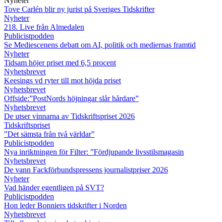
Nyheter
Tove Carlén blir ny jurist på Sveriges Tidskrifter
Nyheter
218. Live från Almedalen
Publicistpodden
Se Mediescenens debatt om AI, politik och mediernas framtid
Nyheter
Tidsam höjer priset med 6,5 procent
Nyhetsbrevet
Keesings vd ryter till mot höjda priset
Nyhetsbrevet
Offside:”PostNords höjningar slår hårdare”
Nyhetsbrevet
De utser vinnarna av Tidskriftspriset 2026
Tidskriftspriset
”Det sämsta från två världar”
Publicistpodden
Nya inriktningen för Filter: ”Fördjupande livsstilsmagasin
Nyhetsbrevet
De vann Fackförbundspressens journalistpriser 2026
Nyheter
Vad händer egentligen på SVT?
Publicistpodden
Hon leder Bonniers tidskrifter i Norden
Nyhetsbrevet