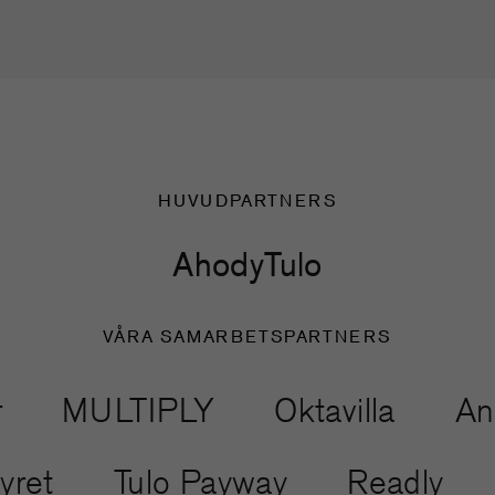
HUVUDPARTNERS
Ahody
Tulo
VÅRA SAMARBETSPARTNERS
ULTIPLY
Oktavilla
Another
Äventyret
Tulo Payway
Rea