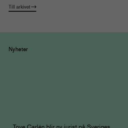
Till arkivet
Nyheter
Tove Carlén blir ny jurist på Sveriges