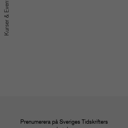
Kurser & Event
A
SoMe-nätverket för
u
redaktioner
m
Nätverk
Nä
Prenumerera på Sveriges Tidskrifters