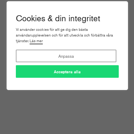
Tove Carlén blir ny jurist på
Sveriges Tidskrifter
2
Cookies & din integritet
Nyheter
Pu
Vi använder cookies för att ge dig den bästa
användarupplevelsen och för att utveckla och förbättra våra
tjänster.
Läs mer
Anpassa
Acceptera alla