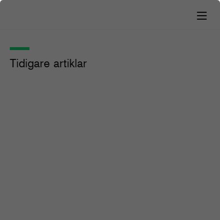
Tidigare artiklar
Guide: Så når du unga
mediekonsumenter
Guider och verktyg