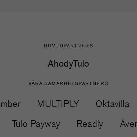
HUVUDPARTNERS
Ahody
Tulo
VÅRA SAMARBETSPARTNERS
er
MULTIPLY
Oktavilla
et
Tulo Payway
Readly
Ä