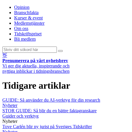
Opinion
Branschfakta
Kurser & event
Medlemstjänster
Om oss
Tidskriftspriset
Bli medlem
👋
Prenumerera på vårt nyhetsbrev
Vi ger dig aktuella, inspirerande och
nyttiga inblickar i tidningsbranschen
Tidigare artiklar
GUIDE: Så använder du AI-verktyg för din research
Nyheter
STOR GUIDE: Så blir du en bättre faktagranskare
Guider och verktyg
Nyheter
Tove Carlén blir ny jurist på Sveriges Tidskrifter
Nyheter