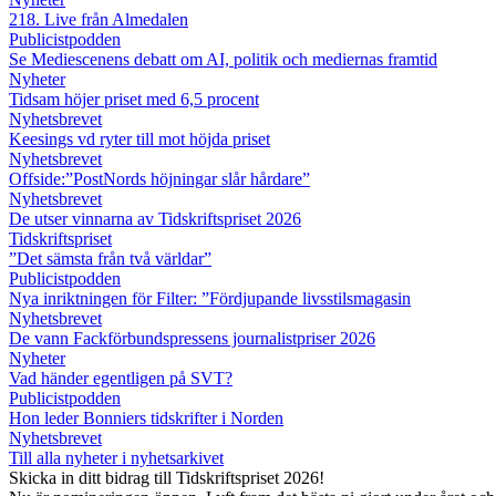
218. Live från Almedalen
Publicistpodden
Se Mediescenens debatt om AI, politik och mediernas framtid
Nyheter
Tidsam höjer priset med 6,5 procent
Nyhetsbrevet
Keesings vd ryter till mot höjda priset
Nyhetsbrevet
Offside:”PostNords höjningar slår hårdare”
Nyhetsbrevet
De utser vinnarna av Tidskriftspriset 2026
Tidskriftspriset
”Det sämsta från två världar”
Publicistpodden
Nya inriktningen för Filter: ”Fördjupande livsstilsmagasin
Nyhetsbrevet
De vann Fackförbundspressens journalistpriser 2026
Nyheter
Vad händer egentligen på SVT?
Publicistpodden
Hon leder Bonniers tidskrifter i Norden
Nyhetsbrevet
Till alla nyheter i nyhetsarkivet
Skicka in ditt bidrag till Tidskriftspriset 2026!