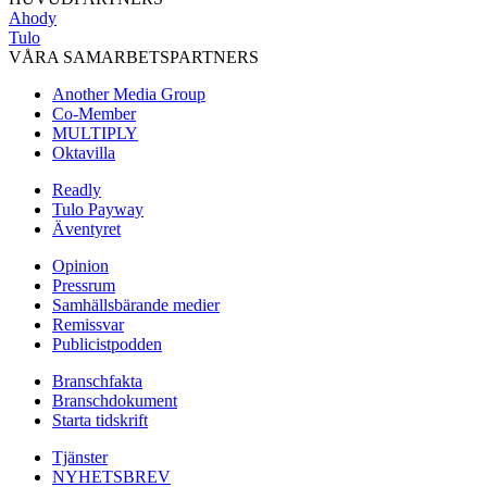
Ahody
Tulo
VÅRA SAMARBETSPARTNERS
Another Media Group
Co-Member
MULTIPLY
Oktavilla
Readly
Tulo Payway
Äventyret
Opinion
Pressrum
Samhällsbärande medier
Remissvar
Publicistpodden
Branschfakta
Branschdokument
Starta tidskrift
Tjänster
NYHETSBREV