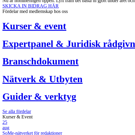
Nu är nomineringen öppen. Lyft fram det bästa ni gjort under året oc
SKICKA IN BIDRAG HÄR
Fördelar med medlemskap hos oss
Kurser & event
Expertpanel & Juridisk rådgivn
Branschdokument
Nätverk & Utbyten
Guider & verktyg
Se alla fördelar
Kurser & Event
25
aug
SoMe-nätverket för redaktioner