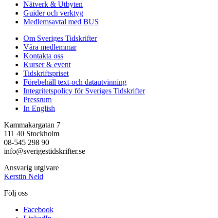
Nätverk & Utbyten
Guider och verktyg
Medlemsavtal med BUS
Om Sveriges Tidskrifter
Våra medlemmar
Kontakta oss
Kurser & event
Tidskriftspriset
Förebehåll text-och datautvinning
Integritetspolicy för Sveriges Tidskrifter
Pressrum
In English
Kammakargatan 7
111 40 Stockholm
08-545 298 90
info@sverigestidskrifter.se
Ansvarig utgivare
Kerstin Neld
Följ oss
Facebook