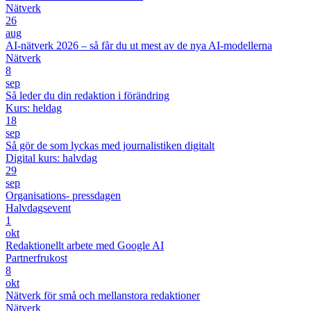
Nätverk
26
aug
AI-nätverk 2026 – så får du ut mest av de nya AI-modellerna
Nätverk
8
sep
Så leder du din redaktion i förändring
Kurs: heldag
18
sep
Så gör de som lyckas med journalistiken digitalt
Digital kurs: halvdag
29
sep
Organisations- pressdagen
Halvdagsevent
1
okt
Redaktionellt arbete med Google AI
Partnerfrukost
8
okt
Nätverk för små och mellanstora redaktioner
Nätverk