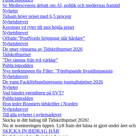
Se Mediescenens debatt om AI, politik och mediernas framtid
Nyheter
Tidsam höjer priset med 6,5 procent
Nyhetsbrevet
Keesings vd ryter till mot höjda priset
Nyhetsbrevet
Offside:”PostNords höjningar slår hårdare”
Nyhetsbrevet
De utser vinnarna av Tidskriftspriset 2026
Tidskriftspriset
”Det sämsta från två världar”
Publicistpodden
Nya inriktningen för Filter: ”Fördjupande livsstilsmagasin
Nyhetsbrevet
De vann Fackförbundspressens journalistpriser 2026
Nyheter
Vad händer egentligen på SVT?
Publicistpodden
Hon leder Bonniers tidskrifter i Norden
Nyhetsbrevet
Till alla nyheter i nyhetsarkivet
Skicka in ditt bidrag till Tidskriftspriset 2026!
Nu är nomineringen öppen. Lyft fram det bästa ni gjort under året oc
SKICKA IN BIDRAG HÄR