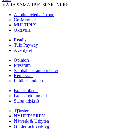
VÅRA SAMARBETSPARTNERS
Another Media Group
Co-Member
MULTIPLY
Oktavilla
Readly
Tulo Payway
Äventyret
Opinion
Pressrum
Samhällsbärande medier
Remissvar
Publicistpodden
Branschfakta
Branschdokument
Starta tidskrift
Tjänster
NYHETSBREV
Nätverk & Utbyten
Guider och verktyg