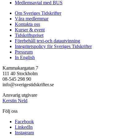
Medlemsavtal med BUS
Om Sveriges Tidskrifter
Våra medlemmar
Kontakta oss
Kurser & event
Tidskriftspriset
Förebehåll text-och datautvinning
Integritetspolicy för Sveriges Tidskrifter
Pressrum
In English
Kammakargatan 7
111 40 Stockholm
08-545 298 90
info@sverigestidskrifter.se
Ansvarig utgivare
Kerstin Neld
Följ oss
Facebook
LinkedIn
Instagram