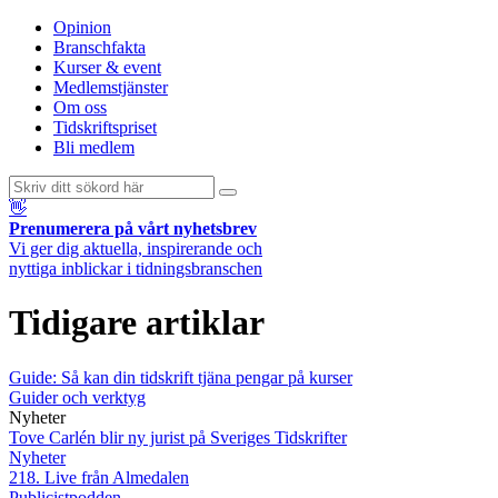
Opinion
Branschfakta
Kurser & event
Medlemstjänster
Om oss
Tidskriftspriset
Bli medlem
👋
Prenumerera på vårt nyhetsbrev
Vi ger dig aktuella, inspirerande och
nyttiga inblickar i tidningsbranschen
Tidigare artiklar
Guide: Så kan din tidskrift tjäna pengar på kurser
Guider och verktyg
Nyheter
Tove Carlén blir ny jurist på Sveriges Tidskrifter
Nyheter
218. Live från Almedalen
Publicistpodden