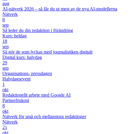
aug
AI-nätverk 2026 – så får du ut mest av de nya AI-modellerna
Nätverk
8
sep
Så leder du din redaktion i förändring
Kurs: heldag
18
sep
Så gör de som lyckas med journalistiken digitalt
Digital kurs: halvdag
29
sep
Organisations- pressdagen
Halvdagsevent
1
okt
Redaktionellt arbete med Google AI
Partnerfrukost
8
okt
Nätverk för små och mellanstora redaktioner
Nätverk
21
okt