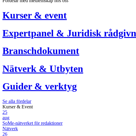
Fördelar med medlemskap hos oss
Kurser & event
Expertpanel & Juridisk rådgivn
Branschdokument
Nätverk & Utbyten
Guider & verktyg
Se alla fördelar
Kurser & Event
25
aug
SoMe-nätverket för redaktioner
Nätverk
26