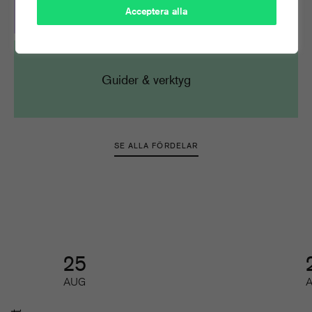
Acceptera alla
Guider & verktyg
SE ALLA FÖRDELAR
25
AUG