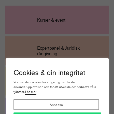
Kurser & event
Expertpanel & Juridisk
rådgivning
Cookies & din integritet
Branschdokument
Vi använder cookies för att ge dig den bästa
användarupplevelsen och för att utveckla och förbättra våra
tjänster.
Läs mer
Anpassa
Nätverk & Utbyten