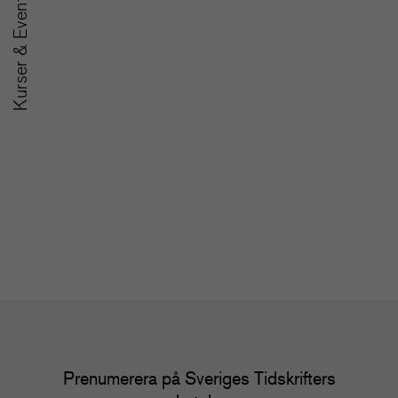
Kurser & Event
A
SoMe-nätverket för
u
redaktioner
m
Nätverk
Nä
Prenumerera på Sveriges Tidskrifters