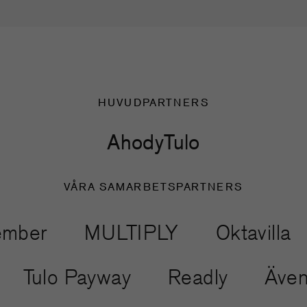
HUVUDPARTNERS
Ahody
Tulo
VÅRA SAMARBETSPARTNERS
ber
MULTIPLY
Oktavilla
t
Tulo Payway
Readly
Äv