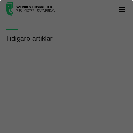
Tidigare artiklar
Guide: Så hanterar du
tredjepartscookies och
samtyckesformulär
Guider och verktyg